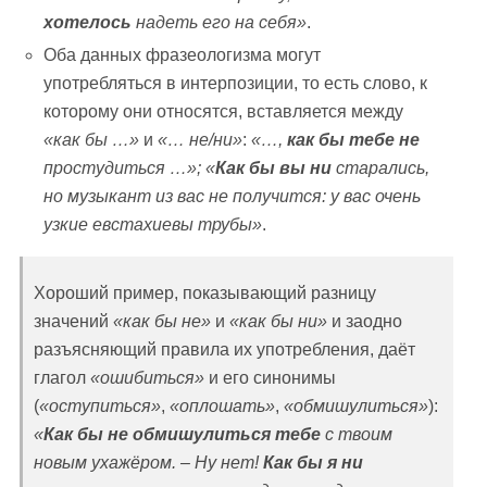
хотелось
надеть его на себя»
.
Оба данных фразеологизма могут
употребляться в интерпозиции, то есть слово, к
которому они относятся, вставляется между
«как бы …»
и
«… не/ни»
:
«…,
как бы тебе не
простудиться …»; «
Как бы вы ни
старались,
но музыкант из вас не получится: у вас очень
узкие евстахиевы трубы»
.
Хороший пример, показывающий разницу
значений
«как бы не»
и
«как бы ни»
и заодно
разъясняющий правила их употребления, даёт
глагол
«ошибиться»
и его синонимы
(
«оступиться»
,
«оплошать»
,
«обмишулиться»
):
«
Как бы не обмишулиться
тебе
с твоим
новым ухажёром. – Ну нет!
Как бы я ни