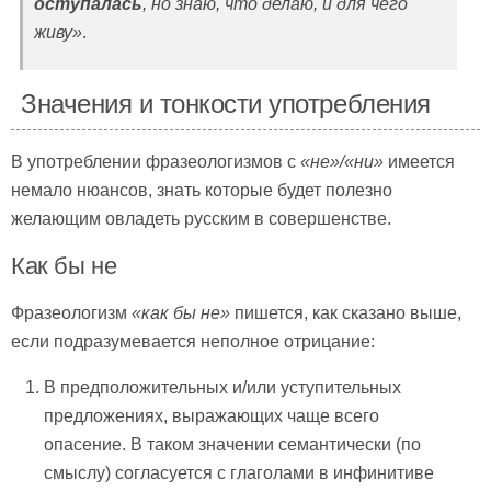
оступалась
, но знаю, что делаю, и для чего
живу»
.
Значения и тонкости употребления
В употреблении фразеологизмов с
«не»/«ни»
имеется
немало нюансов, знать которые будет полезно
желающим овладеть русским в совершенстве.
Как бы не
Фразеологизм
«как бы не»
пишется, как сказано выше,
если подразумевается неполное отрицание:
В предположительных и/или уступительных
предложениях, выражающих чаще всего
опасение. В таком значении семантически (по
смыслу) согласуется с глаголами в инфинитиве