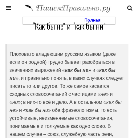
Моб. Версия
Полная
“Как бы не” и “как бы ни”
Плоховато владеющим русским языком (даже
если он родной) трудно бывает разобраться в
значениях выражений
«как бы не»
и
«как бы
ни»
, и правильно понять, в каких случаях следует
писать то или другое. То же самое касается
сходных словосочетаний с частицами
«не»
и
«ни»
; в них-то всё и дело. А в остальном
«как бы
не»
и
«как бы ни»
оба фразеологизмы, то есть
устойчивые, неизменяемые словосочетания,
понимаемые и толкуемые как одно слово. В
нашем случае – союз, служебную часть речи,