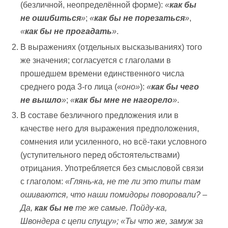
(безличной, неопределённой форме):
«
как бы
не ошибиться
»
;
«
как бы не порезаться
»
,
«
как бы не прогадать
»
.
В выражениях (отдельных высказываниях) того
же значения; согласуется с глаголами в
прошедшем времени единственного числа
среднего рода 3-го лица (
«оно»
):
«
как бы чего
не вышло
»
;
«
как бы мне не нагорело
»
.
В составе безличного предложения или в
качестве него для выражения предположения,
сомнения или усиленного, но всё-таки условного
(уступительного перед обстоятельствами)
отрицания. Употребляется без смысловой связи
с глаголом:
«Глянь-ка, не те ли это типы там
ошиваются, что наши помидоры поворовали? –
Да,
как бы не
те же самые. Пойду-ка,
Швондера с цепи спущу»; «Ты что же, замуж за