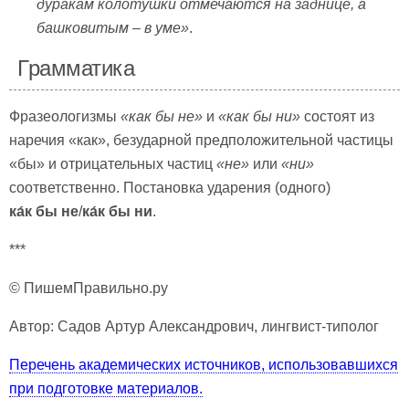
дуракам колотушки отмечаются на заднице, а
башковитым – в уме»
.
Грамматика
Фразеологизмы
«как бы не»
и
«как бы ни»
состоят из
наречия «как», безударной предположительной частицы
«бы» и отрицательных частиц
«не»
или
«ни»
соответственно. Постановка ударения (одного)
ка́к бы не
/
ка́к бы ни
.
***
© ПишемПравильно.ру
Автор: Садов Артур Александрович, лингвист-типолог
Перечень академических источников, использовавшихся
при подготовке материалов.