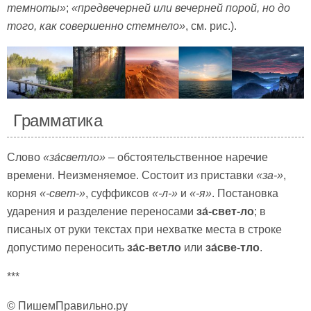
темноты»
;
«предвечерней или вечерней порой, но до
того, как совершенно стемнело»
, см. рис.).
Грамматика
Слово
«за́светло»
– обстоятельственное наречие
времени. Неизменяемое. Состоит из приставки
«за-»
,
корня
«-свет-»
, суффиксов
«-л-»
и
«-я»
. Постановка
ударения и разделение переносами
за́-свет-ло
; в
писаных от руки текстах при нехватке места в строке
допустимо переносить
за́с-ветло
или
за́све-тло
.
***
© ПишемПравильно.ру