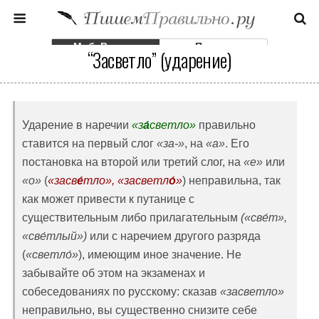
Моб. Версия
Полная
“Засветло” (ударение)
Ударение в наречии
«з
а́
светло»
правильно
ставится на первый слог
«за-»
, на
«а»
. Его
постановка на второй или третий слог, на
«е»
или
«о»
(
«засв
е́
тло», «засветл
о́
»
) неправильна, так
как может привести к путанице с
существительным либо прилагательным
(«све́т»,
«све́тлый»)
или с наречием другого разряда
(
«светло́»
), имеющим иное значение. Не
забывайте об этом на экзаменах и
собеседованиях по русскому: сказав
«засветло»
неправильно, вы существенно снизите себе