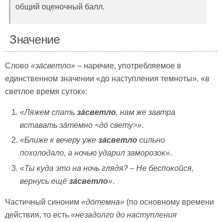
общий оценочный балл.
Значение
Слово
«за́светло»
– наречие, употребляемое в
единственном значении «до наступления темноты», «в
светлое время суток»:
«Ляжем спать
за́светло
, нам же завтра
вставать за́темно
<до́ свету
>»
.
«Ближе к вечеру уже
за́светло
сильно
похолодало, а ночью ударил заморозок»
.
«Ты куда это на ночь глядя? – Не беспокойся,
вернусь ещё
за́светло
»
.
Частичный синоним
«до́темна»
(по основному времени
действия, то есть
«незадолго до наступления