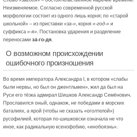
Неизменяемое. Согласно современной русской
морфологии состоит из одного лишь корня; по «старой
школьной» – из приставки
«за-»
, корня
«-год-»
и
суффикса
«-я»
. Постановка ударения и разделение
переносами
за́-го-дя
.
О возможном происхождении
ошибочного произношения
Во время императора Александра I, в котором «слабы
были нервы, но был он джентльмен», жил да был на
Руси его тёзка адмирал Шишков Александр Семёнович.
Прославился оный, однакож, не победами в морских
баталиях, а ярой (чтобы не сказать «оголтелой»)
русофилией, которая по-шишковски означала не что
иное, как радикальную ксенофобию, «инобоязнь».