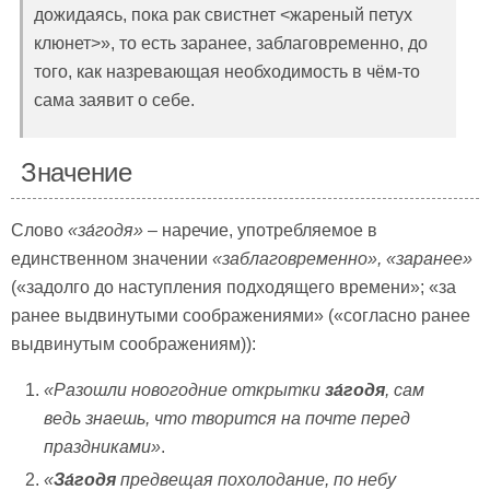
дожидаясь, пока рак свистнет <жареный петух
клюнет>», то есть заранее, заблаговременно, до
того, как назревающая необходимость в чём-то
сама заявит о себе.
Значение
Слово
«за́годя»
– наречие, употребляемое в
единственном значении
«заблаговременно», «заранее»
(«задолго до наступления подходящего времени»; «за
ранее выдвинутыми соображениями» («согласно ранее
выдвинутым соображениям)):
«Разошли новогодние открытки
за́годя
, сам
ведь знаешь, что творится на почте перед
праздниками»
.
«
За́годя
предвещая похолодание, по небу