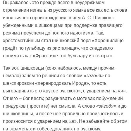
Выражалось это прежде всего в неудержимом
стремлении изгнать из русского языка все как есть слова
иноязычного происхождения, в чём А. С. Шишков с
убежденными шишковцами при поддержке правящего
режима преуспели до полного идиотизма. Так,
хрестоматийным стал шишковский перл «Хорошилище
грядёт по гульбищу из ристалища», что следовало
понимать как «Франт идёт по бульвару из театра».
Так вот, шишковцы (коих набралось, между прочим,
немало) зачем-то решили со словом
«загодя»
по-
шекспировски «переиродовать Ирода», то есть
выговаривать его «русее русского», с ударением на
«я»
.
Отчего – бог весть; разузнавать о мотивах побуждений
придурков (простите) нет смысла. А слово
«за́годя»
и до
шишковщины, и после неё правильно произносилось и
произносится с ударением на
«а»
. Не забывайте об этом
на экзаменах и собеседованиях по русскому.