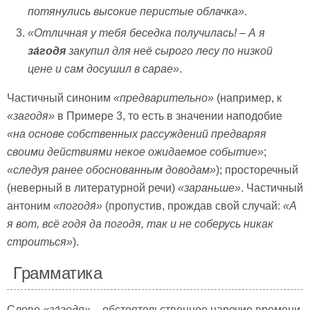
потянулись высокие перистые облачка»
.
«Отличная у тебя беседка получилась! – А я
за́годя
закупил для неё сырого лесу по низкой
цене и сам досушил в сарае»
.
Частичный синоним
«предварительно»
(например, к
«загодя»
в Примере 3, то есть в значении наподобие
«на основе собственных рассуждений предваряя
своими действиями некое ожидаемое событие»
;
«следуя ранее обоснованным доводам»
); просторечный
(неверный в литературной речи)
«зараньше»
. Частичный
антоним
«погодя́»
(пропустив, прождав свой случай:
«А
я вот, всё годя да погодя, так и не соберусь никак
строиться»
).
Грамматика
Слово
«за́годя»
– обстоятельственное наречие времени.