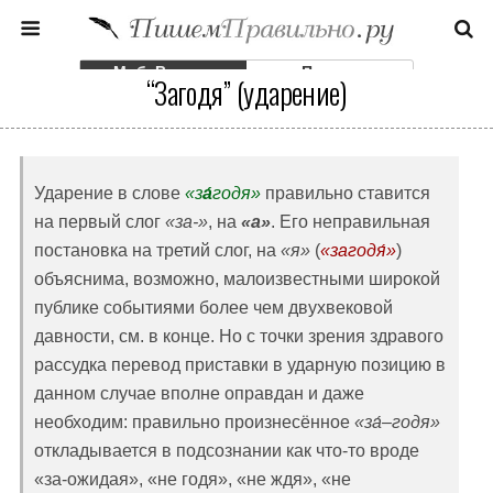
Моб. Версия
Полная
“Загодя” (ударение)
Ударение в слове
«з
а́
годя»
правильно ставится
на первый слог
«за-»
, на
«а»
. Его неправильная
постановка на третий слог, на
«я»
(
«загодя́»
)
объяснима, возможно, малоизвестными широкой
публике событиями более чем двухвековой
давности, см. в конце. Но с точки зрения здравого
рассудка перевод приставки в ударную позицию в
данном случае вполне оправдан и даже
необходим: правильно произнесённое
«за́–годя»
откладывается в подсознании как что-то вроде
«за-ожидая», «не годя», «не ждя», «не