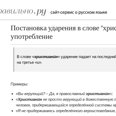
Постановка ударения в слове "хри
употребление
В слове
«
христиани́н
»
ударение падает на последний
на третье
«и».
Примеры:
«
Вы верующий? – Да, я православный
христиани́
н
»;
«
Христиани́н
не просто верующий в божественную п
человек, придерживающийся определённой системы н
«
Я не придерживаюсь определённого вероисповедания