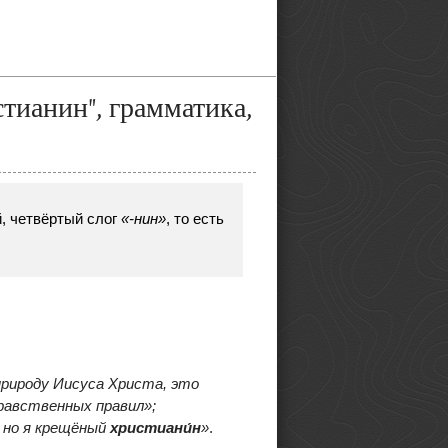
стианин", грамматика,
, четвёртый слог
«-нин»
, то есть
рироду Иисуса Христа, это
равственных правил»;
, но я крещёный
христиани́
н
»
.