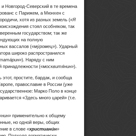
в и Новгород-Северский в те времена
Прованс с Парижем, а Мюнхен с
ородичи, хотя из разных земель (
«Я
роисхождения стоял особняком, так
веренным государством; так же
тендующих на полную
рных вассалов (
«му
́ромец»
). Ударный
атора широко распространился
 «тата
́рин»
). Наряду с ним
й принадлежности (
«москвитя
́нин»
).
этот, простите, бардак, и сообща
Европе, православие в России (уже
осударственное: Марко Поло в конце
оваривается «Здесь много царей» (т.е.
«нин»
применительно к общему
анные, но одной веры, общих
чение в слове
«
христиани́н
»
ию. Подходя догматически,