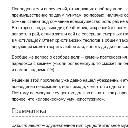
Последователи вероучений, отрицающих свободу воли, за
преимущественно по двум пунктам: во-первых, наличие с
божьей ставит под сомнение всемогущество бога: раз не в
Во-вторых, тогда, выходит, безбожник, искренний в своём
попасть в рай, если в жизни сей не совершал смертных гр
в чистилище)? Ответ христианских теологов в общем таков
верующий может творить любое зло, вплоть до дьявольск
Вообще же вопрос о свободе воли – камень преткновения 
парадокса с камнем («Если бог всемогущ, то сможет ли он
и сам не поднимет?»).
Решение этой проблемы уже давно нашёл убеждённый ате
всеведения невозможно, ибо прежде, чем что-то сделать, 
Поэтому всемогущее существо должно и знать, как разреш
прочее, что человеческому уму непостижимо».
Грамматика
«Христианин»
– одушевлённое имя существительное мужс