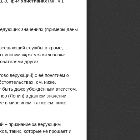
на, о, при>
христиа́нах
(мн. ч.).
ледующих значениях (примеры даны
посещающий службы в храме,
й синоним
«крестопоклонник»
ователями других
тово верующий) с её понятием о
бстоятельствах, см. ниже.
т быть даже убеждённым атеистом.
ов (Ленин) в данном значении –
 в мире ином, также см. ниже.
ий – признание за верующим
ов, таких, которые не прощает и