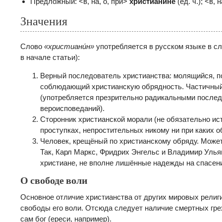
Предложный: <в, на, о, при>
христиани́не
(ед. ч.); <в, 
Значения
Слово
«
христиани́н»
употребляется в русском языке в с
в начале статьи):
Верный последователь христианства: молящийся, 
соблюдающий христианскую обрядность. Частичны
(употребляется презрительно радикальными послед
вероисповеданий).
Сторонник христианской морали (не обязательно ис
проступках, непростительных никому ни при каких о
Человек, крещёный по христианскому обряду. Може
Так, Карл Маркс, Фридрих Энгельс и Владимир Ульян
христиане, не вполне лишённые надежды на спасение
О свободе воли
Основное отличие христианства от других мировых религ
свободы его воли. Отсюда следует наличие смертных грех
сам бог (ереси, например).