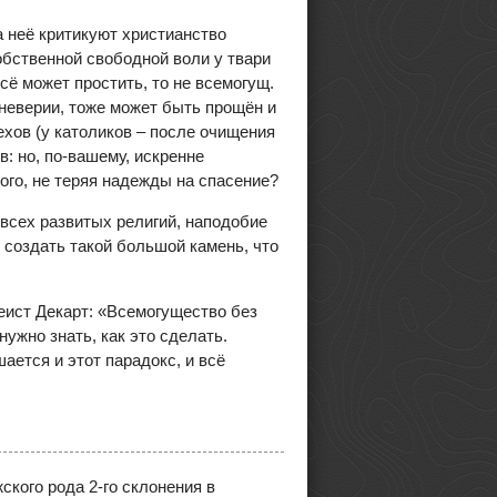
 неё критикуют христианство
обственной свободной воли у твари
сё может простить, то не всемогущ.
 неверии, тоже может быть прощён и
ехов (у католиков – после очищения
: но, по-вашему, искренне
ого, не теряя надежды на спасение?
всех развитых религий, наподобие
 создать такой большой камень, что
ист Декарт: «Всемогущество без
нужно знать, как это сделать.
ается и этот парадокс, и всё
кого рода 2-го склонения в