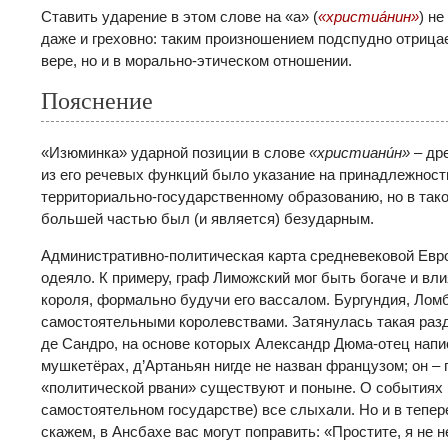
Ставить ударение в этом слове на «а» (
«христиа́нин»
) н
даже и греховно: таким произношением подспудно отрицае
вере, но и в морально-этическом отношении.
Пояснение
«Изюминка» ударной позиции в слове
«
христиани́н»
– др
из его речевых функций было указание на принадлежность 
территориально-государственному образованию, но в так
большей частью был (и является) безударным.
Административно-политическая карта средневековой Евр
одеяло. К примеру, граф Лиможский мог быть богаче и вл
короля, формально будучи его вассалом. Бургундия, Ло
самостоятельными королевствами. Затянулась такая разд
де Сандро, на основе которых Александр Дюма-отец напи
мушкетёрах, д’Артаньян нигде не назван французом; он – 
«политической рвани» существуют и поныне. О событиях в
самостоятельном государстве) все слыхали. Но и в тепер
скажем, в Ансбахе вас могут поправить: «Простите, я не н