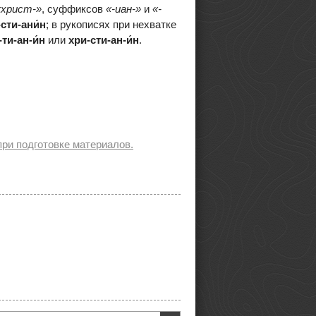
«христ-»
, суффиксов
«-иан-»
и
«-
сти-ани́н
; в рукописях при нехватке
ти-ан-и́н
или
хри-сти-ан-и́н
.
ри подготовке материалов.