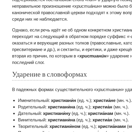
неправильное произношение
«христи
а́нин»
можно было бы
канонической православной церкви подходят к этому воп
среди них не наблюдается.
Однако, если речь идёт не об одном конкретном христиани
переходит на следующий в обратном порядке суффикс
«-
оказаться и верующие разных толков (православные, като
пресвитериане и др.), и сектанты, и еретики, и даже кре
вторая из причин, по которым в
«
христиани́н
»
ударение н
последний слог.
Ударение в словоформах
В падежных формах существительного
«
христианин»
уда
Именительный:
христиани́н
(ед. ч.);
христиа́не
(мн. ч.).
Родительный:
христиани́на
(ед. ч.);
христиа́н
(мн. ч.).
Дательный:
христиани́ну
(ед. ч.);
христиа́нам
(мн. ч.).
Винительный:
христиани́на
(ед. ч.);
христиа́н
(мн. ч.).
Творительный:
христиани́ном
(ед. ч.);
христиа́нами
(мн