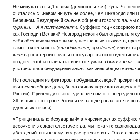
Не минула сего и Древняя (домонгольская) Русь. Черниго
считались с Киевом ничуть не более, чем Пикардия или 
Берлином. Безударный
«нин»
в общении говорил: да, мы с
куря
́нин. – А я полтавча
́нин»
). Суффикс
«ец»
северного п
как Господин Великий Новгород искони был отдельным су
себя обозначали жители могущественных княжеств, пре
самостоятельность (
«влади
́мирец», «ряза
́нец»
) или их ве
«ич»
в роли территориально-государственного идентифик
позднее, чтобы отличать своих от чужаков (
«москв
и́ч» –
употреблялся безударный
«нин»
, как знак общеэтническо
Не последним из факторов, побудивших людей прекратить 
взяться за общее дело, была единая вера: католицизм в 
России). Причём духовное единение намного опередило г
XIII в. пишет о стране Ро́сии и её народе ро́сах, хотя и ог
удельных князей).
«Принципиально безударный» в мирских делах суффикс
вероучению свидетельствует: да, мы пока что разноподд
убеждений, и ни к чему нам распри затевать. Это его зна
подчёркивается постановкой слога
«нин»
в ударную позиц