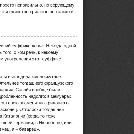
е просто неправильно, но верующему
тся единство христиан не только в
евний суффикс
«нин»
. Некогда одной
того, о ком речь, к некоему
ом употрелении этот суффикс
опы выглядела как лоскутное
иятельнее тогдашнего французского
мбардия, Савойя вообще были
роблённость надолго: в мемуарах
сал свою знаменитую трилогию о
гасконец. Отголоски тогдашней
 Каталонии (когда-то тоже
ешней Германии, в Нюрнберге, или,
емец, я – баварец».