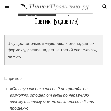
Моб. Версия
Полная
“Еретик” (ударение)
В существительном
«
ерети́к
»
и его падежных
формах ударение падает на третий слог
«-тик»
,
на
«и»
.
Например:
«Отступник от веры ещё не
ерети́к
: он,
возможно, отошёл от веры по неразумию
своему и потому может раскаяться и быть
прощён»
;