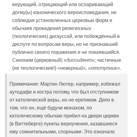
верующий, отрицающий или оспаривающий
догму(ы) канонического вероисповедания, не
соблюдая установленных церковью форм и
обычаев проведения религиозных
(теологических) дискуссий, или побеждённый в
диспуте по вопросам веры, но не признавший
публично своего поражения и не покаявшийся.
Синоним (церковный)
«диссидент»
; частичные
(не теологические!)
«неверный», «отступник»
.
Примечание: Мартин Лютер, например, избежал
аутодафе и костра потому, что был отступником
от католической веры, но не еретиком. Дело в
том, что он, ещё будучи монахом, по
католическому обычаю прибил на двери церкви
(в Виттеберге) пункты вероучения, казавшиеся
ему сомнительными, спорными. Это означало