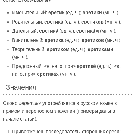
Именительный:
ерети́к
(ед. ч.);
еретики́
(мн. ч.).
Родительный:
еретика́
(ед. ч.);
еретико́в
(мн. ч.).
Дательный:
еретику́
(ед. ч.);
еретика́м
(мн. ч.).
Винительный:
еретика́
(ед. ч.);
еретико́в
(мн. ч.).
Творительный:
еретико́м
(ед. ч.);
еретика́ми
(мн. ч.).
Предложный: <в, на, о, при>
еретике́
(ед. ч.); <в,
на, о, при>
еретика́х
(мн. ч.).
Значения
Слово
«
ерети́к»
употребляется в русском языке в
прямом и переносном значении (примеры даны в
начале статьи):
Приверженец, последователь, сторонник ереси;