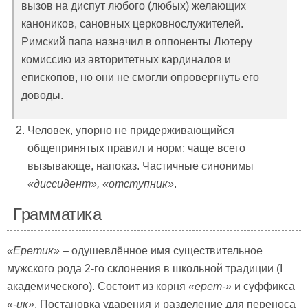
вызов на диспут любого (любых) желающих
каноников, сановных церковнослужителей.
Римский папа назначил в оппоненты Лютеру
комиссию из авторитетных кардиналов и
епископов, но они не смогли опровергнуть его
доводы.
Человек, упорно не придерживающийся
общепринятых правил и норм; чаще всего
вызывающе, напоказ. Частичные синонимы
«диссидент», «отступник»
.
Грамматика
«Еретик»
– одушевлённое имя существительное
мужского рода 2-го склонения в школьной традиции (I
академического). Состоит из корня
«ерет-»
и суффикса
«-ик»
. Постановка ударения и разделение для переноса