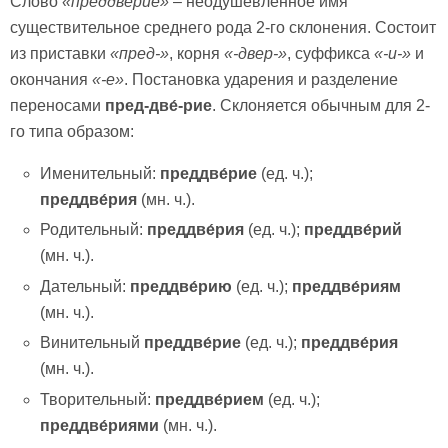
Слово
«преддверие»
– неодушевлённое имя
существительное среднего рода 2-го склонения. Состоит
из приставки
«пред-»
, корня
«-двер-»
, суффикса
«-и-»
и
окончания
«-е»
. Постановка ударения и разделение
переносами
пред-две́-рие
. Склоняется обычным для 2-
го типа образом:
Именительный:
преддве́рие
(ед. ч.);
преддве́рия
(мн. ч.).
Родительный:
преддве́рия
(ед. ч.);
преддве́рий
(мн. ч.).
Дательный:
преддве́рию
(ед. ч.);
преддве́риям
(мн. ч.).
Винительный
преддве́рие
(ед. ч.);
преддве́рия
(мн. ч.).
Творительный:
преддве́рием
(ед. ч.);
преддве́риями
(мн. ч.).