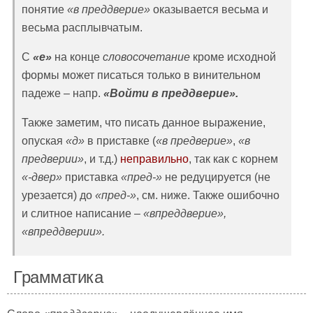
понятие
«в преддверие»
оказывается весьма и
весьма расплывчатым.
С
«е»
на конце
словосочетание
кроме исходной
формы может писаться только в винительном
падеже – напр.
«Войти в преддверие».
Также заметим, что писать данное выражение,
опуская
«д»
в приставке (
«в предверие»
,
«в
предверии»
, и т.д.)
неправильно
, так как с корнем
«-двер»
приставка
«пред-»
не редуцируется (не
урезается) до
«пред-»
, см. ниже. Также ошибочно
и слитное написание –
«впреддверие»,
«впреддверии».
Грамматика