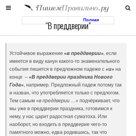
Моб. Версия
Полная
“В преддверии”
Устойчивое выражение
«в преддверии»
, е
сли
имеется в виду канун какого-то знаменательного
события пишется в предложном падеже с
«и»
на
конце –
«В преддверии праздника Нового
Года»
, например. Предложный падеж потому так
и назван, что употребляется только с предлогом.
Тем самым
«в преддверии …»
подчёркивает, что
мы уже в преддверии праздника, готовимся к
нему, у нас царит радостная суматоха. Или
наоборот, но входить в преддверие чего-то
памятного можно, едва родившись, так что