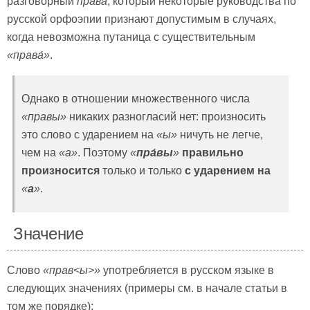
разговорный
права́
, который некоторые руководства по
русской орфоэпии признают допустимым в случаях,
когда невозможна путаница с существительным
«
права́»
.
Однако в отношении множественного числа
«правы»
никаких разногласий нет: произносить
это слово с ударением на
«ы»
ничуть не легче,
чем на
«а»
. Поэтому
«
пра́вы
»
правильно
произносится
только и только
с ударением на
«
а
»
.
Значение
Слово
«прав
<ы
>»
употребляется в русском языке в
следующих значениях (примеры см. в начале статьи в
том же порядке):