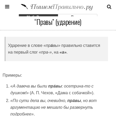
Моб. Версия
Полная
“Правы” (ударение)
Ударение в слове
«пр
а́
вы»
правильно ставится
на первый слог
«пра-»
, на
«а»
.
Примеры:
«
А давеча вы были
пра́вы
: осетрина-то с
душком!»
(А. П. Чехов, «Дама с собачкой»).
«По сути дела вы, очевидно,
пра́вы
, но вот
аргументацию не мешало бы развернуть
подробнее»
.