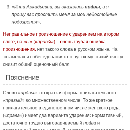
«Инна Аркадьевна, вы оказались
пра́вы
, и я
прошу вас простить меня за мои недостойные
подозрения»
.
Неправильное произношение с ударением на втором
слоге, на
«ы»
(
«правы́»
) – очень грубая ошибка
произношения,
нет такого слова в русском языке. На
экзаменах и собеседованиях по русскому этакий ляпсус
снизит общий оценочный балл.
Пояснение
Слово
«пра́вы»
это краткая форма прилагательного
«правый»
во множественном числе. То же краткое
прилагательное в единственном числе женского рода
(
«права»
) имеет два варианта ударения: нормативный,
достаточно трудно выговариваемый
пра́ва
и