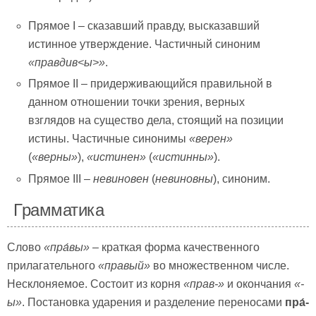
Прямое I – сказавший правду, высказавший
истинное утверждение. Частичный синоним
«правдив
<ы
>»
.
Прямое II – придерживающийся правильной в
данном отношении точки зрения, верных
взглядов на существо дела, стоящий на позиции
истины. Частичные синонимы
«верен»
(
«верны»
),
«истинен»
(
«истинны»
).
Прямое III –
невиновен
(
невиновны
), синоним.
Грамматика
Слово
«пра́вы»
– краткая форма качественного
прилагательного
«правый»
во множественном числе.
Несклоняемое. Состоит из корня
«прав-»
и окончания
«-
ы»
. Постановка ударения и разделение переносами
пра́-