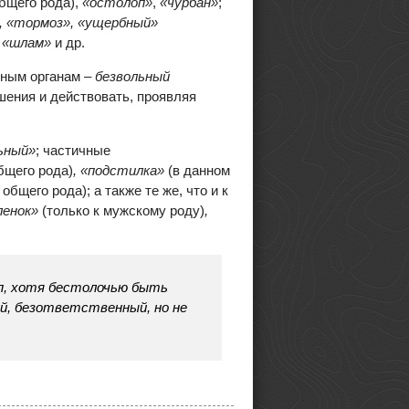
бщего рода),
«остолоп»
,
«чурбан»
;
», «тормоз», «ущербный»
, «шлам»
и др.
ьным органам –
безвольный
шения и действовать, проявляя
ьный»
; частичные
бщего рода)
, «подстилка»
(в данном
 общего рода); а также те же, что и к
ленок»
(только к мужскому роду)
,
лоп, хотя бестолочью быть
ый, безответственный, но не