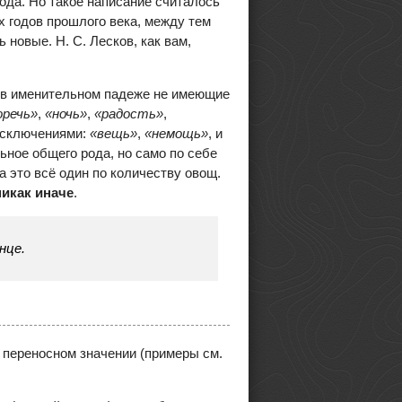
ода. Но такое написание считалось
х годов прошлого века, между тем
новые. Н. С. Лесков, как вам,
, в именительном падеже не имеющие
оречь»
,
«ночь»
,
«радость»
,
исключениями:
«вещь»
,
«немощь»
, и
ное общего рода, но само по себе
а это всё один по количеству овощ.
никак иначе
.
нце.
 переносном значении (примеры см.