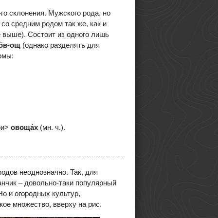
о склонения. Мужского рода, но
 со средним родом так же, как и
 выше). Состоит из одного лишь
о́в-ощ
(однако разделять для
рмы:
при>
овоща́х
(мн. ч.).
одов неоднозначно. Так, для
ванчик – довольно-таки популярный
Но и огородных культур,
ое множество, вверху на рис.