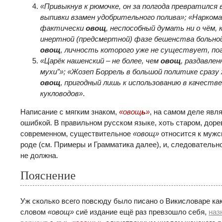
«Привыкнув к рюмочке, он за полгода превратился 
выпивки взамен удобрительного полива»; «Наркома
фактически
овощ
, неспособный думать ни о чём, 
инертной (предсмертной) фазе бешенства больной
овощ
, личность которого уже не существует, по
«Царёк нашенский – не более, чем
овощ
, раздавлен
мухи”»; «Жозеп Боррель в большой политике сразу 
овощ
, пригодный лишь к использованию в качестве
кукловодов»
.
Написание с мягким знаком,
«
овощ
ь
»
, на самом деле явл
ошибкой. В правильном русском языке, хоть старом, доре
современном, существительное
«овощ»
относится к мужс
роде (см. Примеры и Грамматика далее), и, следовательн
не должна.
Пояснение
Уж сколько всего повсюду было писано о Викисловаре как
словом
«
овощ»
сиё издание ещё раз превзошло себя,
наз