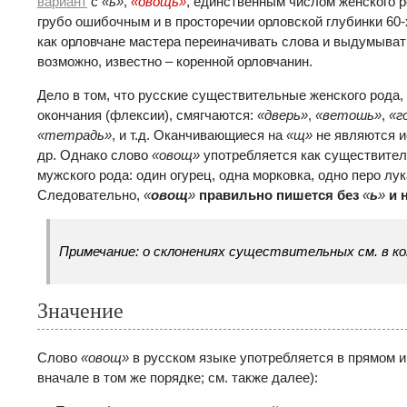
вариант
с
«ь»
,
«овощь»
, единственным числом женского р
грубо ошибочным и в просторечии орловской глубинки 60-
как орловчане мастера переиначивать слова и выдумывать 
возможно, известно – коренной орловчанин.
Дело в том, что русские существительные женского рода
окончания (флексии), смягчаются:
«дверь»
,
«ветошь»
,
«г
«тетрадь»
, и т.д. Оканчивающиеся на
«щ»
не являются 
др. Однако слово
«
овощ»
употребляется как существитель
мужского рода: один огурец, одна морковка, одно перо лук
Следовательно,
«
овощ
»
правильно пишется без
«
ь
»
и 
Примечание: о склонениях существительных см. в ко
Значение
Слово
«овощ»
в русском языке употребляется в прямом и
вначале в том же порядке; см. также далее):