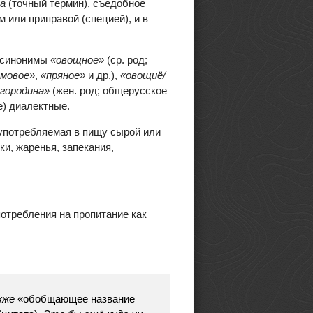
а
(точный термин), съедобное
 или приправой (специей), и в
е синонимы
«овощное»
(ср. род;
рмовое»
,
«пряное»
и др.),
«овощиё/
городина»
(жен. род; общерусское
е) диалектные.
 употребляемая в пищу сырой или
и, жаренья, запекания,
потребления на пропитание как
кже
«обобщающее название