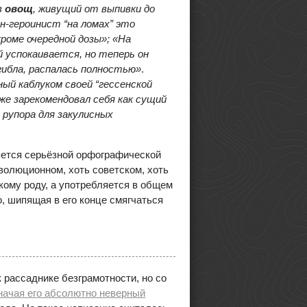
в
овощ
, живущий от выпивки до
н-героинист “на ломах” это
кроме очередной дозы»; «На
 успокаивается, но теперь он
гибла, распалась полностью»
.
ный каблуком своей “гессенской
же зарекомендовал себя как сущий
 рупора для закулисных
яется серьёзной орфографической
волюционном, хоть советском, хоть
кому роду, а употребляется в общем
о, шипящая в его конце смягчаться
 рассаднике безграмотности, но со
начая его абсолютно неверный