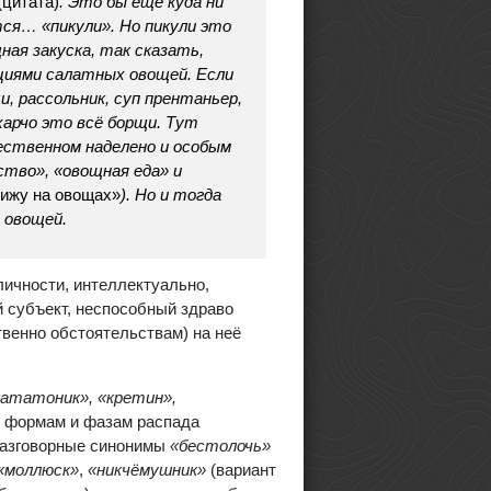
(цитата)
. Это бы ещё куда ни
ся… «пикули». Но пикули это
ая закуска, так сказать,
ециями салатных овощей. Если
, рассольник, суп прентаньер,
 харчо это всё борщи. Тут
ственном наделено и особым
ство», «овощная еда» и
ижу на овощах»
)
. Но и тогда
 овощей.
личности, интеллектуально,
 субъект, неспособный здраво
венно обстоятельствам) на неё
кататоник», «кретин»,
м формам и фазам распада
Разговорные синонимы
«бестолочь»
«моллюск»
,
«никчёмушник»
(вариант