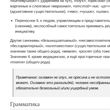
«никчему́шник»
с ударением на «у»),
«олух»
,
«орясина»
(о
жаргонные и сленговые
«маргинал», «отстой<-ник; -ца>
(адъективное существительное)
, «чмо», «чушок», «шлак»
Переносное II, к людям, управляющим и представител
(синоним), неспособный самостоятельно принимать ре
инициативу.
Другие синонимы
«безынициативный», «несамостоятел
«бесхарактерный», «ничтожество»
(существительное о
значении также общего рода)
, «мямля», «рохля»
(оба тоже
Значению 4, кроме медицинских, и ещё просторечные
«ва
«тютя»
(общего рода).
Примечание: охламон не олух, не орясина и не осто
может. Охламон это разгильдяй, человек несобранн
обязательно безвольный и/или ущербный умом.
Грамматика