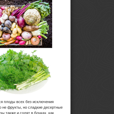
ся плоды всех без исключения
то не фрукты, но сладкие десертные
зы также и солят в бочках, как