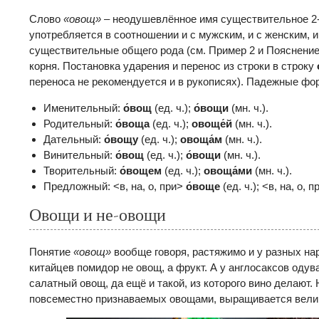
Слово
«овощ»
– неодушевлённое имя существительное 2-г
употребляется в соотношении и с мужским, и с женским, и
существительные общего рода (см. Пример 2 и Пояснение
корня. Постановка ударения и перенос из строки в строку
переноса не рекомендуется и в рукописях). Падежные фо
Именительный:
о́вощ
(ед. ч.);
о́вощи
(мн. ч.).
Родительный:
о́воща
(ед. ч.);
овоще́й
(мн. ч.).
Дательный:
о́вощу
(ед. ч.);
овоща́м
(мн. ч.).
Винительный:
о́вощ
(ед. ч.);
о́вощи
(мн. ч.).
Творительный:
о́вощем
(ед. ч.);
овоща́ми
(мн. ч.).
Предложный: <в, на, о, при>
о́воще
(ед. ч.); <в, на, о, 
Овощи и не-овощи
Понятие
«овощ»
вообще говоря, растяжимо и у разных нар
китайцев помидор не овощ, а фрукт. А у англосаксов оду
салатный овощ, да ещё и такой, из которого вино делают. 
повсеместно признаваемых овощами, выращивается велик