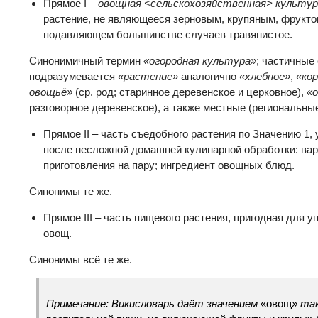
Прямое I –
овощная <сельскохозяйственная> культур
растение, не являющееся зерновым, крупяным, фруктом
подавляющем большинстве случаев травянистое.
Синонимичный термин
«огородная культура»
; частичны
подразумевается
«растение»
аналогично
«хлебное»
,
«ко
овощьё»
(ср. род; старинное деревенское и церковное),
«о
разговорное деревенское), а также местные (региональны
Прямое II – часть съедобного растения по Значению 1,
после несложной домашней кулинарной обработки: варк
приготовления на пару; ингредиент овощных блюд.
Синонимы те же.
Прямое III – часть пищевого растения, пригодная для у
овощ.
Синонимы всё те же.
Примечание: Викисловарь даёт значением
«овощ»
та