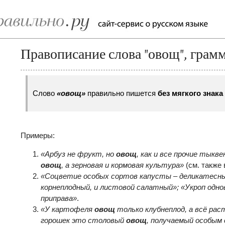
Правописание слова "овощ", грам
Слово
«
овощ
»
правильно пишется
без мягкого знака
Примеры:
«Арбуз не фрукт, но
овощ
, как и все прочие тыкв
овощ
, а зерновая и кормовая культура»
(см. также 
«Соцветие особых сортов капусты – деликатесн
корнеплодный, и листовой салатный»; «Укроп одн
приправа»
.
«У картофеля
овощ
только клубнеплод, а всё рас
горошек это столовый
овощ
, получаемый особым 