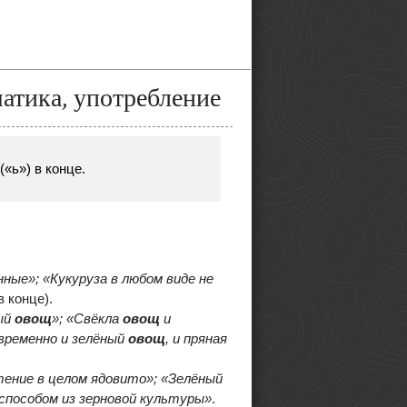
матика, употребление
(«ь») в конце.
енные»; «Кукуруза в любом виде не
в конце).
ый
овощ
»; «Свёкла
овощ
и
овременно и зелёный
овощ
, и пряная
тение в целом ядовито»; «Зелёный
способом из зерновой культуры»
.