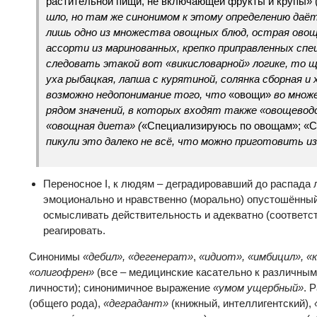
растительной пищи, не включающей фрукты и крупы» 
шло, но там же синонимом к этому определению даёт
лишь одно из множества овощных блюд, острая овощн
ассорти из маринованных, крепко приправленных сп
следовать этакой вот «викисловарной» логике, то щи
уха рыбацкая, лапша с курятиной, солянка сборная и
возможно недопонимание того, что
«овощи»
во множе
рядом значений, в которых входят также «овощевод
«овощная диета»
(
«Специализируюсь по овощам»; «С
пикули это далеко не всё, что можно приготовить из
Переносное I, к людям – деградировавший до распада 
эмоционально и нравственно (морально) опустошённый
осмысливать действительность и адекватно (соответст
реагировать.
Синонимы
«дебил», «дегенерат»
,
«идиот», «имбицил», «
«олигофрен»
(все – медицинские касательно к различны
личности); синонимичное выражение
«умом ущербный»
. 
(общего рода),
«деградант»
(книжный, интеллигентский),