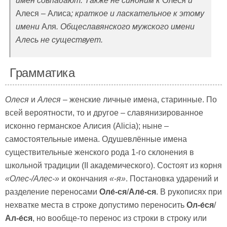
имён совпадают. Также не синоним к
Олеся
и
Алеся – Алиса
; краткое и ласкательное к этому
имени
Аля
. Общеславянского мужского имени
Алесь не существует.
Грамматика
Олеся
и
Алеся
– женские личные имена, старинные. По
всей вероятности, то и другое – славянизированное
исконно германское Алисия (Alicia); ныне –
самостоятельные имена. Одушевлённые имена
существительные женского рода 1-го склонения в
школьной традиции (II академического). Состоят из корня
«Олес-/Алес-»
и окончания
«-я»
. Постановка ударений и
разделение переносами
Оле́-ся
/
Але́-ся
. В рукописях при
нехватке места в строке допустимо переносить
Ол-е́ся
/
Ал-е́ся
, но вообще-то перенос из строки в строку или