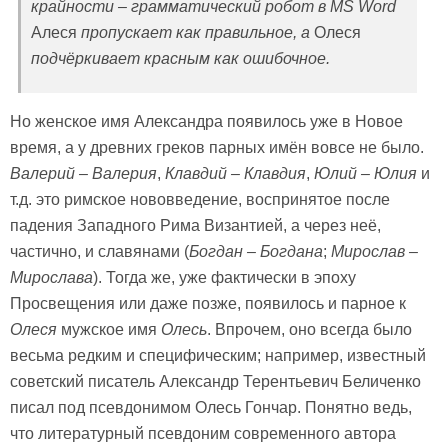
крайности – грамматический робот в
MS
Word
Алеся
пропускает как правильное, а
Олеся
подчёркивает красным как ошибочное.
Но женское имя Александра появилось уже в Новое
время, а у древних греков парных имён вовсе не было.
Валерий – Валерия
,
Клавдий – Клавдия
,
Юлий – Юлия
и
т.д. это римское нововведение, воспринятое после
падения Западного Рима Византией, а через неё,
частично, и славянами (
Богдан – Богдана
;
Мирослав –
Мирослава
). Тогда же, уже фактически в эпоху
Просвещения или даже позже, появилось и парное к
Олеся
мужское имя
Олесь
. Впрочем, оно всегда было
весьма редким и специфическим; например, известный
советский писатель Александр Терентьевич Беличенко
писал под псевдонимом Олесь Гончар. Понятно ведь,
что литературный псевдоним современного автора