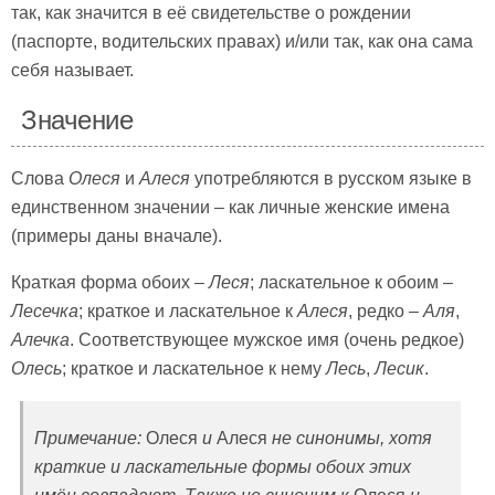
так, как значится в её свидетельстве о рождении
(паспорте, водительских правах) и/или так, как она сама
себя называет.
Значение
Слова
Олеся
и
Алеся
употребляются в русском языке в
единственном значении – как личные женские имена
(примеры даны вначале).
Краткая форма обоих –
Леся
; ласкательное к обоим –
Лесечка
; краткое и ласкательное к
Алеся
, редко –
Аля
,
Алечка
. Соответствующее мужское имя (очень редкое)
Олесь
; краткое и ласкательное к нему
Лесь
,
Лесик
.
Примечание:
Олеся
и
Алеся
не синонимы, хотя
краткие и ласкательные формы обоих этих