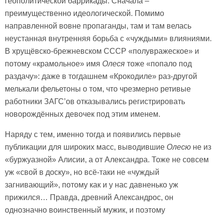
геополитической баррикады. Сначала –
преимущественно идеологической. Помимо
направленной вовне пропаганды, там и там велась
неустанная внутренняя борьба с «чуждыми» влияниями.
В хрущёвско-брежневском СССР «полувражеское» и
потому «крамольное» имя
Олеся
тоже «попало под
раздачу»: даже в тогдашнем «Крокодиле» раз-другой
мелькали фельетоны о том, что чрезмерно ретивые
работники ЗАГС’ов отказывались регистрировать
новорождённых девочек под этим именем.
Наряду с тем, именно тогда и появились первые
публикации для широких масс, выводившие
Олесю
не из
«буржуазной» Алисии, а от Александра. Тоже не совсем
уж «свой в доску», но всё-таки не «чуждый
загнивающий», потому как и у нас давненько уж
прижился… Правда, древний Александрос, он
однозначно воинственный мужик, и поэтому