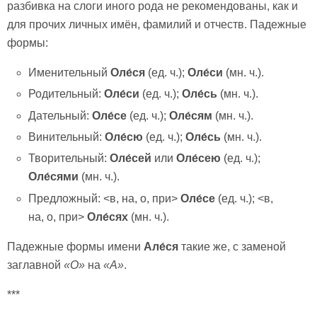
разбивка на слоги иного рода не рекомендованы, как и
для прочих личных имён, фамилий и отчеств. Падежные
формы:
Именительный
Оле́ся
(ед. ч.);
Оле́с
и
(мн. ч.).
Родительный:
Оле́си
(ед. ч.);
Оле́сь
(мн. ч.).
Дательный:
Оле́се
(ед. ч.);
Оле́с
ям
(мн. ч.).
Винительный:
Оле́сю
(ед. ч.);
Оле́сь
(мн. ч.).
Творительный:
Оле́сей
или
Оле́сею
(ед. ч.);
Оле́с
ями
(мн. ч.).
Предложный: <в, на, о, при>
Оле́се
(ед. ч.); <в,
на, о, при>
Оле́с
ях
(мн. ч.).
Падежные формы имени
Але́ся
такие же, с заменой
заглавной
«О»
на
«А»
.
***