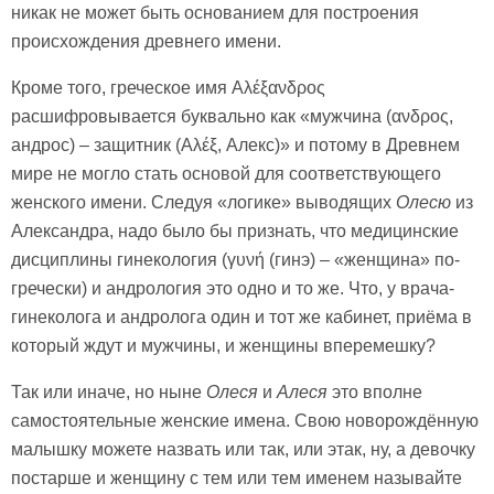
никак не может быть основанием для построения
происхождения древнего имени.
Кроме того, греческое имя Αλέξανδρος
расшифровывается буквально как «мужчина (ανδρος,
андрос) – защитник (Αλέξ, Алекс)» и потому в Древнем
мире не могло стать основой для соответствующего
женского имени. Следуя «логике» выводящих
Олесю
из
Александра, надо было бы признать, что медицинские
дисциплины гинекология (γυνή (гинэ) – «женщина» по-
гречески) и андрология это одно и то же. Что, у врача-
гинеколога и андролога один и тот же кабинет, приёма в
который ждут и мужчины, и женщины вперемешку?
Так или иначе, но ныне
Олеся
и
Алеся
это вполне
самостоятельные женские имена. Свою новорождённую
малышку можете назвать или так, или этак, ну, а девочку
постарше и женщину с тем или тем именем называйте