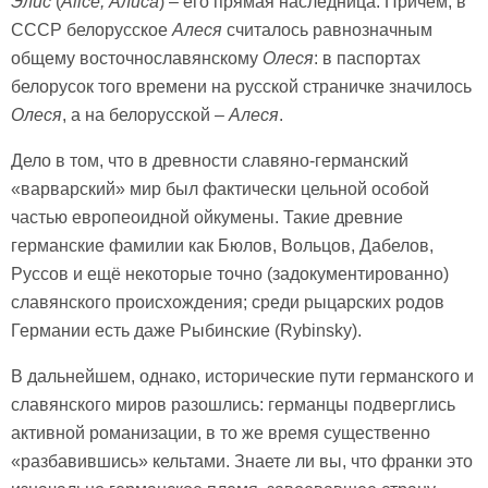
Элис
(
Alice, Алиса
) – его прямая наследница. Причём, в
СССР белорусское
Алеся
считалось равнозначным
общему восточнославянскому
Олеся
: в паспортах
белорусок того времени на русской страничке значилось
Олеся
, а на белорусской –
Алеся
.
Дело в том, что в древности славяно-германский
«варварский» мир был фактически цельной особой
частью европеоидной ойкумены. Такие древние
германские фамилии как Бюлов, Вольцов, Дабелов,
Руссов и ещё некоторые точно (задокументированно)
славянского происхождения; среди рыцарских родов
Германии есть даже Рыбинские (Rybinsky).
В дальнейшем, однако, исторические пути германского и
славянского миров разошлись: германцы подверглись
активной романизации, в то же время существенно
«разбавившись» кельтами. Знаете ли вы, что франки это