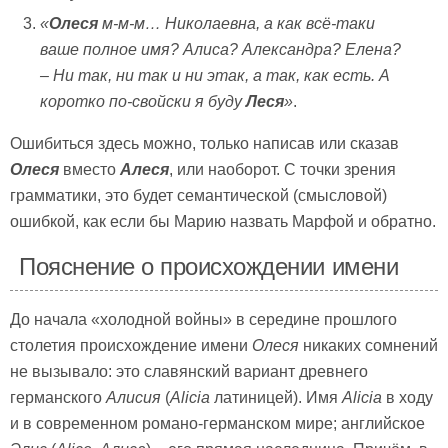
«
Олеся
м-м-м… Николаевна, а как всё-таки
ваше полное имя? Алиса? Александра? Елена?
– Ни так, ни так и ни этак, а так, как есть. А
коротко по-свойски я буду
Леся
»
.
Ошибиться здесь можно, только написав или сказав
Олеся
вместо
Алеся
, или наоборот. С точки зрения
грамматики, это будет семантической (смысловой)
ошибкой, как если бы Марию назвать Марфой и обратно.
Пояснение о происхождении имени
До начала «холодной войны» в середине прошлого
столетия происхождение имени
Олеся
никаких сомнений
не вызывало: это славянский вариант древнего
германского
Алисия
(
Alicia
латиницей). Имя
Alicia
в ходу
и в современном романо-германском мире; английское