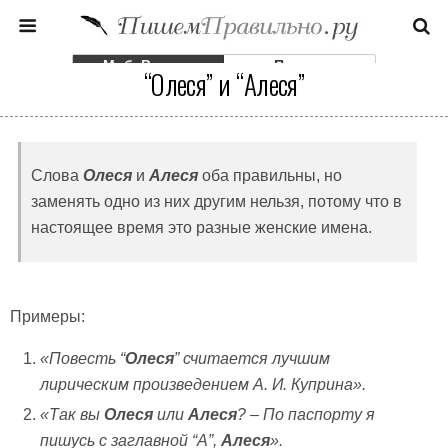
Моб. Версия
Полная
“Олеся” и “Алеся”
Слова
Олеся
и
Алеся
оба правильны, но
заменять одно из них другим нельзя, потому что в
настоящее время это разные женские имена.
Примеры:
«Повесть “
Олеся
” считается лучшим
лирическим произведением А. И. Куприна».
«Так вы
Олеся
или
Алеся
? – По паспорту я
пишусь с заглавной “А”,
Алеся
».