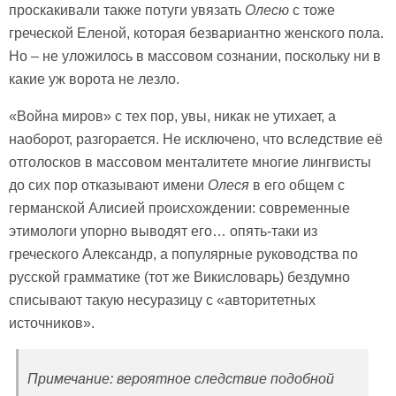
проскакивали также потуги увязать
Олесю
с тоже
греческой Еленой, которая безвариантно женского пола.
Но – не уложилось в массовом сознании, поскольку ни в
какие уж ворота не лезло.
«Война миров» с тех пор, увы, никак не утихает, а
наоборот, разгорается. Не исключено, что вследствие её
отголосков в массовом менталитете многие лингвисты
до сих пор отказывают имени
Олеся
в его общем с
германской Алисией происхождении: современные
этимологи упорно выводят его… опять-таки из
греческого Александр, а популярные руководства по
русской грамматике (тот же Викисловарь) бездумно
списывают такую несуразицу с «авторитетных
источников».
Примечание: вероятное следствие подобной