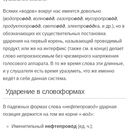
Всяких «водов» вокруг нас имеется довольно
(
водопро
во́д
, волно
во́д
, газопро
во́д
, мусоропро
во́д
,
продуктопро
во́д
, свето
во́д
, электро
во́д
ка,
и др.), но в
обозначающих их существительных постановка
ударения на первый корень, называющий проводимый
продукт, или же на интерфикс (также см. в конце) делает
слово непроизносимым без чрезмерного напряжения
голосового аппарата. В то же время слова эти длинные,
и у слушателя есть время уразуметь, что же именно
ведёт в себе данная система.
Ударение в словоформах
В падежных формах слова
«нефтепровод»
ударная
позиция держится на том же корне
«-вод»
:
Именительный
нефтепрово́д
(ед. ч.);