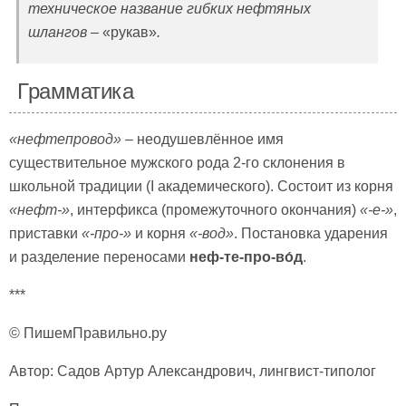
техническое название гибких нефтяных
шлангов –
«рукав»
.
Грамматика
«нефтепровод»
– неодушевлённое имя
существительное мужского рода 2-го склонения в
школьной традиции (I академического). Состоит из корня
«нефт-»
, интерфикса (промежуточного окончания)
«-е-»
,
приставки
«-про-»
и корня
«-вод»
. Постановка ударения
и разделение переносами
неф-те-про-во́д
.
***
© ПишемПравильно.ру
Автор: Садов Артур Александрович, лингвист-типолог