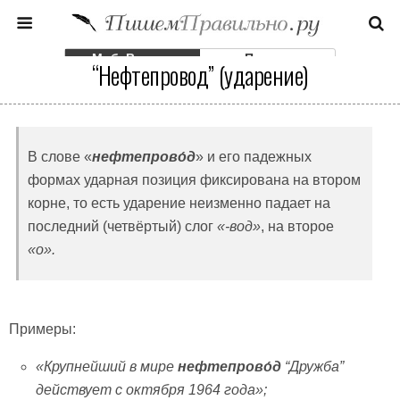
Моб. Версия
Полная
“Нефтепровод” (ударение)
В слове «
нефтепрово́д
» и его падежных
формах ударная позиция фиксирована на втором
корне, то есть ударение неизменно падает на
последний (четвёртый) слог
«-вод»
, на второе
«о».
Примеры:
«Крупнейший в мире
нефтепрово́д
“
Дружба
”
действует с октября 1964 года»;