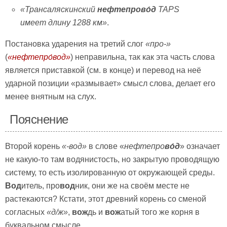
«
Трансаляскинский
нефтепрово́д
TAPS
имеет длину 1288 км
»
.
Постановка ударения на третий слог
«про-»
(
«
нефтепро́вод»
) неправильна, так как эта часть слова
является приставкой (см. в конце) и перевод на неё
ударной позиции «размывает» смысл слова, делает его
менее внятным на слух.
Пояснение
Второй корень
«-вод»
в слове «
нефтепро
во́д
» означает
не какую-то там водянистость, но закрытую проводящую
систему, то есть изолированную от окружающей среды.
Вод
итель, про
вод
ник, они же на своём месте не
растекаются? Кстати, этот древний корень со сменой
согласных
«д/ж»
,
вож
дь и
вож
атый того же корня в
буквальном смысле.