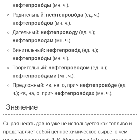
нефтепрово́ды
(мн. ч.).
Родительный:
нефтепрово́да
(ед. ч.);
нефтепрово́дов
(мн. ч.).
Дательный:
нефтепрово́ду
(ед. ч.);
нефтепрово́дам
(мн. ч.).
Винительный:
нефтепрово́д
(ед. ч.);
нефтепрово́ды
(мн. ч.).
Творительный:
нефтепрово́дом
(ед. ч.);
нефтепрово́дами
(мн. ч.).
Предложный: <в, на, о, при>
нефтепрово́де
(ед.
ч.); <в, на, о, при>
нефтепрово́дах
(мн. ч.).
Значение
Сырая нефть давно уже не используется как топливо и
представляет собой ценное химическое сырье, о чём
горячо говорил ещё Д. И. Менделеев («Топить можно и