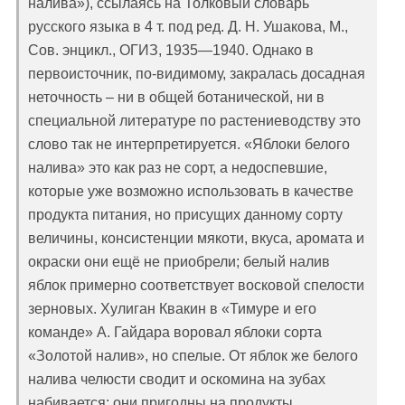
налива»), ссылаясь на Толковый словарь
русского языка в 4 т. под ред. Д. Н. Ушакова, М.,
Сов. энцикл., ОГИЗ, 1935—1940. Однако в
первоисточник, по-видимому, закралась досадная
неточность – ни в общей ботанической, ни в
специальной литературе по растениеводству это
слово так не интерпретируется. «Яблоки белого
налива» это как раз не сорт, а недоспевшие,
которые уже возможно использовать в качестве
продукта питания, но присущих данному сорту
величины, консистенции мякоти, вкуса, аромата и
окраски они ещё не приобрели; белый налив
яблок примерно соответствует восковой спелости
зерновых. Хулиган Квакин в «Тимуре и его
команде» А. Гайдара воровал яблоки сорта
«Золотой налив», но спелые. От яблок же белого
налива челюсти сводит и оскомина на зубах
набивается; они пригодны на продукты,