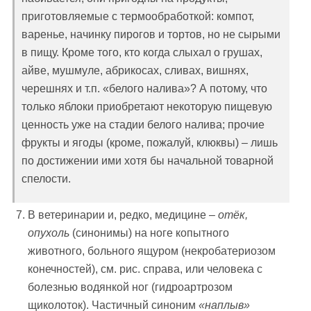
приготовляемые с термообработкой: компот,
варенье, начинку пирогов и тортов, но не сырыми
в пищу. Кроме того, кто когда слыхал о грушах,
айве, мушмуле, абрикосах, сливах, вишнях,
черешнях и т.п. «белого налива»? А потому, что
только яблоки приобретают некоторую пищевую
ценность уже на стадии белого налива; прочие
фрукты и ягоды (кроме, пожалуй, клюквы) – лишь
по достижении ими хотя бы начальной товарной
спелости.
В ветеринарии и, редко, медицине –
отёк,
опухоль
(синонимы) на ноге копытного
животного, больного ящуром (некробатериозом
конечностей), см. рис. справа, или человека с
болезнью водянкой ног (гидроартрозом
щиколоток). Частичный синоним
«наплыв»