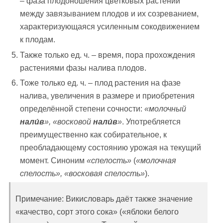
– фаза плодоношения цветковых растений
между завязыванием плодов и их созреванием,
характеризующаяся усиленным сокодвижением
к плодам.
Также только ед. ч. – время, пора прохождения
растениями фазы налива плодов.
Тоже только ед. ч. – плод растения на фазе
налива, увеличения в размере и приобретения
определённой степени сочности:
«молочный
нали́в
», «восковой
нали́в
»
. Употребляется
преимущественно как собирательное, к
преобладающему состоянию урожая на текущий
момент. Синоним
«спелость»
(
«молочная
спелость», «восковая спелость»
).
Примечание: Викисловарь даёт также значение
«качество, сорт этого сока» («яблоки белого