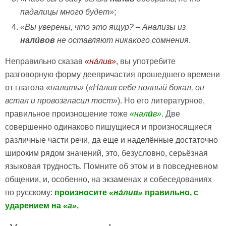
падалицы много будет»
;
«Вы уверены, что это ящур? – Анализы из
нали́вов
не оставляют никакого сомнения
.
Неправильно сказав
«
на́лив»
, вы употребите
разговорную форму деепричастия прошедшего времени
от глагола
«налить»
(
«
На́
лив себе полный бокал, он
встал и провозгласил тост»
). Но его литературное,
правильное произношение тоже
«
нал
и́
в»
. Две
совершенно одинаково пишущиеся и произносящиеся
различные части речи, да еще и наделённые достаточно
широким рядом значений, это, безусловно, серьёзная
языковая трудность. Помните об этом и в повседневном
общении, и, особенно, на экзаменах и собеседованиях
по русскому:
произносите
«
на́лив
»
правильно, с
ударением на
«а»
.