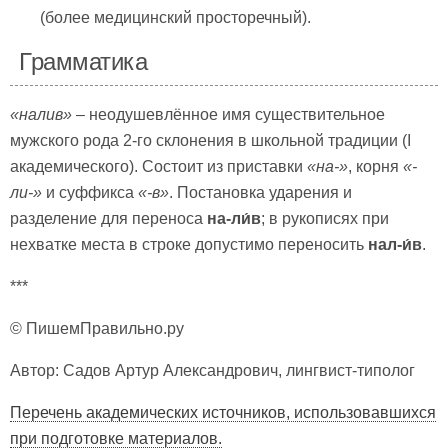
(более медицинский просторечный).
Грамматика
«налив»
– неодушевлённое имя существительное
мужского рода 2-го склонения в школьной традиции (I
академического). Состоит из приставки
«на-»
, корня
«-
ли-»
и суффикса
«-в»
. Постановка ударения и
разделение для переноса
на-ли́в
; в рукописях при
нехватке места в строке допустимо переносить
нал-и́в
.
***
© ПишемПравильно.ру
Автор: Садов Артур Александрович, лингвист-типолог
Перечень академических источников, использовавшихся
при подготовке материалов.