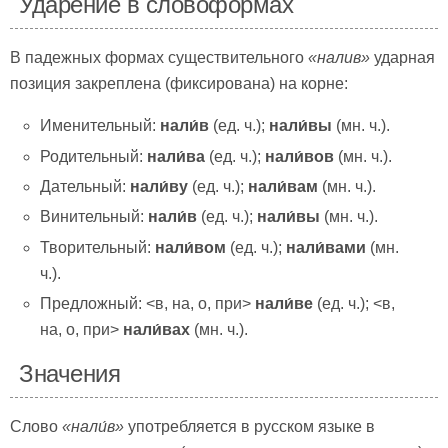
Ударение в словоформах
В падежных формах существительного
«
налив»
ударная
позиция закреплена (фиксирована) на корне:
Именительный:
нали́в
(ед. ч.);
нали́вы
(мн. ч.).
Родительный:
нали́ва
(ед. ч.);
нали́вов
(мн. ч.).
Дательный:
нали́ву
(ед. ч.);
нали́вам
(мн. ч.).
Винительный:
нали́в
(ед. ч.);
нали́вы
(мн. ч.).
Творительный:
нали́вом
(ед. ч.);
нали́вами
(мн.
ч.).
Предложный: <в, на, о, при>
нали́ве
(ед. ч.); <в,
на, о, при>
нали́вах
(мн. ч.).
Значения
Слово
«
нали́в»
употребляется в русском языке в