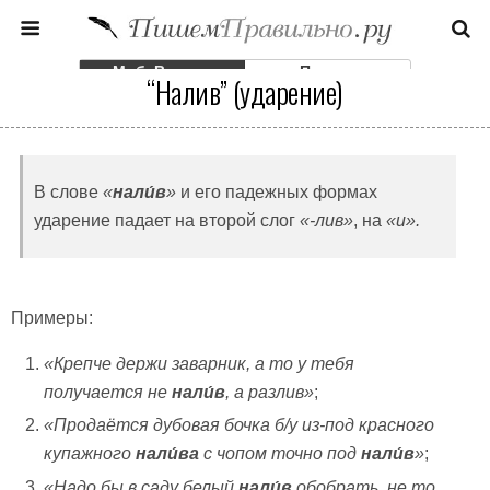
Моб. Версия
Полная
“Налив” (ударение)
В слове
«
нали́в
»
и его падежных формах
ударение падает на второй слог
«-лив»
, на
«и».
Примеры:
«
Крепче держи заварник, а то у тебя
получается не
нали́в
,
а разлив»
;
«Продаётся дубовая бочка б/у из-под красного
купажного
нали́ва
с чопом точно под
нали́в
»
;
«
Надо бы в саду белый
нали́в
обобрать, не то