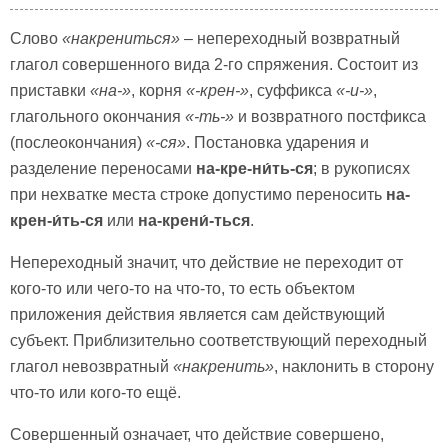
Слово
«накрениться»
– непереходный возвратный
глагол совершенного вида 2-го спряжения. Состоит из
приставки
«на-»
, корня
«-крен-»
, суффикса
«-и-»
,
глагольного окончания
«-ть-»
и возвратного постфикса
(послеокончания)
«-ся»
. Постановка ударения и
разделение переносами
на-кре-ни́ть-ся
; в рукописях
при нехватке места строке допустимо переносить
на-
крен-и́ть-ся
или
на-крени́-ться
.
Непереходный значит, что действие не переходит от
кого-то или чего-то на что-то, то есть объектом
приложения действия является сам действующий
субъект. Приблизительно соответствующий переходный
глагол невозвратный
«накренить»
, наклонить в сторону
что-то или кого-то ещё.
Совершенный означает, что действие совершено,