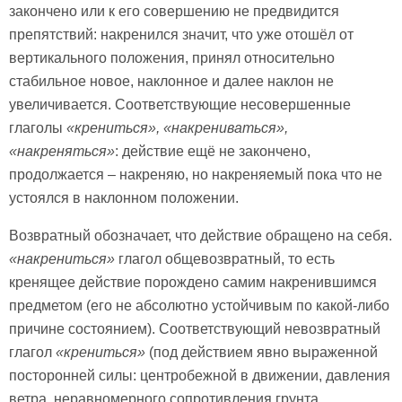
закончено или к его совершению не предвидится
препятствий: накренился значит, что уже отошёл от
вертикального положения, принял относительно
стабильное новое, наклонное и далее наклон не
увеличивается. Соответствующие несовершенные
глаголы
«крениться», «накрениваться»,
«накреняться»
: действие ещё не закончено,
продолжается – накреняю, но накреняемый пока что не
устоялся в наклонном положении.
Возвратный обозначает, что действие обращено на себя.
«накрениться»
глагол общевозвратный, то есть
кренящее действие порождено самим накренившимся
предметом (его не абсолютно устойчивым по какой-либо
причине состоянием). Соответствующий невозвратный
глагол
«крениться»
(под действием явно выраженной
посторонней силы: центробежной в движении, давления
ветра, неравномерного сопротивления грунта,