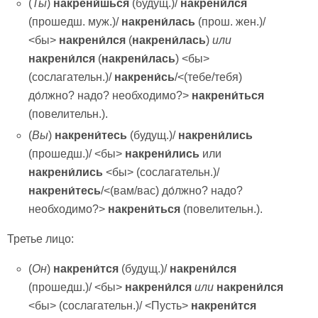
(
Ты
)
накрени́шься
(будущ.)/
накрени́лся
(прошедш. муж.)/
накрени́лась
(прош. жен.)/
<бы>
накрени́лся
(
накрени́лась
)
или
накрени́лся
(
накрени́лась
) <бы>
(сослагательн.)/
накрени́сь
/<(тебе/тебя)
до́лжно? надо? необходимо?>
накрени́ться
(повелительн.).
(
Вы
)
накрени́тесь
(будущ.)/
накрени́лись
(прошедш.)/ <бы>
накрени́лись
или
накрени́лись
<бы> (сослагательн.)/
накрени́тесь
/<(вам/вас) до́лжно? надо?
необходимо?>
накрени́ться
(повелительн.).
Третье лицо:
(
Он
)
накрени́тся
(будущ.)/
накрени́лся
(прошедш.)/ <бы>
накрени́лся
или
накрени́лся
<бы> (сослагательн.)/ <Пусть>
накрени́тся