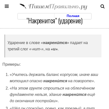
Моб. Версия
Полная
“Накренится” (ударение)
Ударение в слове
«
накрени́тся
»
падает на
третий слог
«-нит-»
, на
«и»
.
Примеры:
«Учитесь держать баланс корпусом, иначе ваш
мотоцикл опасно
накрени́тся
на повороте»
.
«На этом грунте строиться на облегчённом
фундаменте нельзя, здание
накрени́тся
ещё
до окончания постройки»
.
«Шёл он спокойно, ровно, как трезвый, а тут