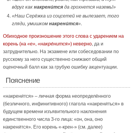
вдруг как
накрени́тся
да грохнется наземь!»
«Наш Серёжка из соцсетей не вылезает, того
гляди, умишком
накрени́тся
»
.
Обиходное произношение этого слова с ударением на
корень (на
«е»
,
«накре́нится»
) неверно
, да и
затруднительно. На экзамене или собеседовании по
русскому за него существенно снижают общий
оценочный балл как за грубую ошибку акцентуации.
Пояснение
«накрени́тся» – личная форма неопределённого
(безличного, инфинитивного) глагола «накрени́ться» в
будущем времени изъявительного наклонения
единственного числа 3-го лица: «он, она, оно
накрени́тся». Его корень «-крен-» (см. далее)