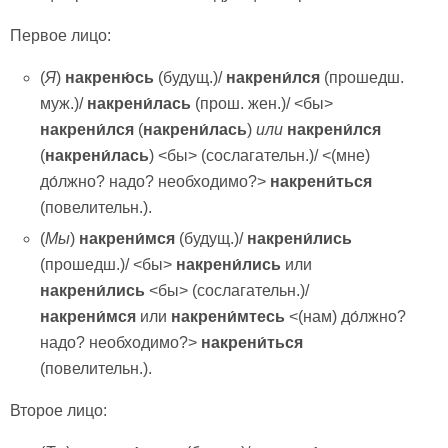
Первое лицо:
(
Я
)
накреню́сь
(будущ.)/
накрени́лся
(прошедш.
муж.)/
накрени́лась
(прош. жен.)/ <бы>
накрени́лся
(
накрени́лась
)
или
накрени́лся
(
накрени́лась
) <бы> (сослагательн.)/ <(мне)
до́лжно? надо? необходимо?>
накрени́ться
(повелительн.).
(
Мы
)
накрени́мся
(будущ.)/
накрени́лись
(прошедш.)/ <бы>
накрени́лись
или
накрени́лись
<бы> (сослагательн.)/
накрени́мся
или
накрени́мтесь
<(нам) до́лжно?
надо? необходимо?>
накрени́ться
(повелительн.).
Второе лицо: