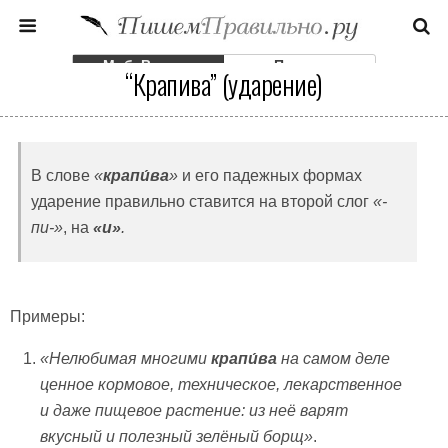
Моб. Версия
Полная
“Крапива” (ударение)
В слове
«
крапи́ва
»
и его падежных формах
ударение правильно ставится на второй слог
«-
пи-»
, на
«и»
.
Примеры:
«Нелюбимая многими
крапи́ва
на самом деле
ценное кормовое, техническое, лекарственное
и даже пищевое растение: из неё варят
вкусный и полезный зелёный борщ»
.