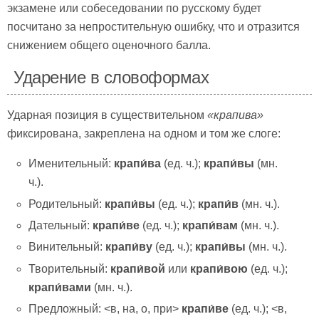
экзамене или собеседовании по русскому будет
посчитано за непростительную ошибку, что и отразится
снижением общего оценочного балла.
Ударение в словоформах
Ударная позиция в существительном
«
крапива»
фиксирована, закреплена на одном и том же слоге:
Именительный:
крапи́ва
(ед. ч.);
крапи́вы
(мн.
ч.).
Родительный:
крапи́вы
(ед. ч.);
крапи́в
(мн. ч.).
Дательный:
крапи́ве
(ед. ч.);
крапи́вам
(мн. ч.).
Винительный:
крапи́ву
(ед. ч.);
крапи́вы
(мн. ч.).
Творительный:
крапи́вой
или
крапи́вою
(ед. ч.);
крапи́вами
(мн. ч.).
Предложный: <в, на, о, при>
крапи́ве
(ед. ч.); <в,