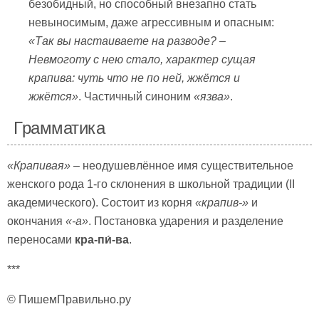
безобидный, но способный внезапно стать
невыносимым, даже агрессивным и опасным:
«Так вы настаиваете на разводе? –
Невмоготу с нею стало, характер сущая
крапива: чуть что не по ней, жжётся и
жжётся»
. Частичный синоним
«язва»
.
Грамматика
«Крапивая»
– неодушевлённое имя существительное
женского рода 1-го склонения в школьной традиции (II
академического). Состоит из корня
«крапив-»
и
окончания
«-а»
. Постановка ударения и разделение
переносами
кра-пи́-ва
.
***
© ПишемПравильно.ру