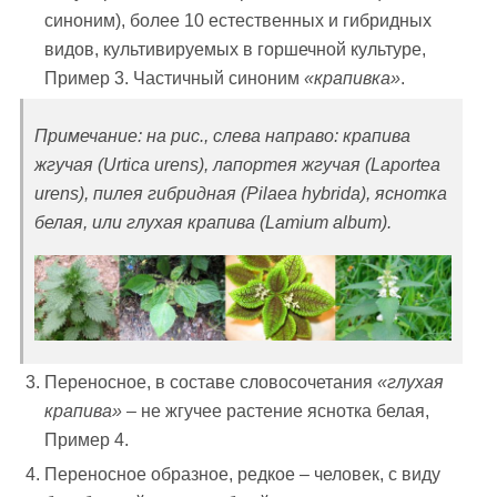
синоним), более 10 естественных и гибридных
видов, культивируемых в горшечной культуре,
Пример 3. Частичный синоним
«крапивка»
.
Примечание: на рис., слева направо: крапива
жгучая (
Urtica urens), лапортея жгучая (Laportea
urens), пилея гибридная (Pilaea
hybrida
), яснотка
белая, или глухая крапива (L
a
mium
a
lbum).
Переносное, в составе словосочетания
«глухая
крапива»
– не жгучее растение яснотка белая,
Пример 4.
Переносное образное, редкое – человек, с виду