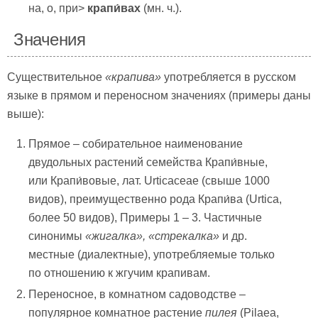
на, о, при>
крапи́вах
(мн. ч.).
Значения
Существительное
«
крапива»
употребляется в русском
языке в прямом и переносном значениях (примеры даны
выше):
Прямое – собирательное наименование
двудольных растений семейства Крапи́вные,
или Крапи́вовые, лат. Urticaceae (свыше 1000
видов), преимущественно рода Крапи́ва (Urtica,
более 50 видов), Примеры 1 – 3. Частичные
синонимы
«жигалка», «стрекалка»
и др.
местные (диалектные), употребляемые только
по отношению к жгучим крапивам.
Переносное, в комнатном садоводстве –
популярное комнатное растение
пилея
(Pilaea,