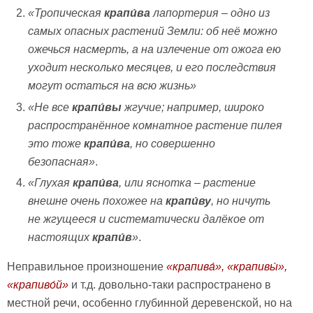
«Тропическая
крапи́ва
лапортерия – одно из
самых опасных растений Земли: об неё можно
ожечься насмерть, а на излечение от ожога ею
уходит несколько месяцев, и его последствия
могут остаться на всю жизнь»
«Не все
крапи́вы
жгучие; например, широко
распространённое комнатное растение пилея
это тоже
крапи́ва
, но совершенно
безопасная»
.
«Глухая
крапи́ва
, или яснотка – растение
внешне очень похожее на
крапи́ву
, но ничуть
не жгущееся и систематически далёкое от
настоящих
крапи́в
»
.
Неправильное произношение
«
крапива́», «
крапивы́»,
«
крапиво́й»
и т.д. довольно-таки распространено в
местной речи, особенно глубинной деревенской, но на