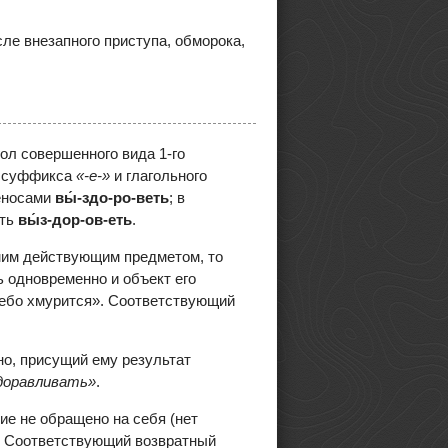
ле внезапного приступа, обморока,
ол совершенного вида 1-го
, суффикса
«-е-»
и глагольного
реносами
вы́-здо-ро-веть
; в
ить
вы́з-дор-ов-еть
.
амим действующим предметом, то
ь одновременно и объект его
«небо хмурится». Соответствующий
но, присущий ему результат
доравливать»
.
ие не обращено на себя (нет
. Соответствующий возвратный