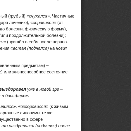
нный (грубый)
«очухался»
. Частичные
даря лечению),
«оправился»
(от
до болезни, физическую форму),
/или продолжительной болезни);
ся»
(пришёл в себя после нервно-
жения
«встал (поднялся) на ноги»
шевлённым предметам) –
) или жизнеспособное состояние
выздоровел
уже в новой эре –
в в биосфере»
.
ивился», «оздоровился»
(к живым
жаргонные синонимы те же;
мущественно в сфере
то раздуплился (поднялся) после