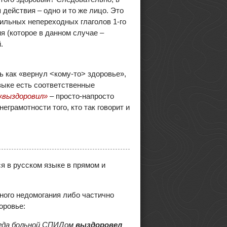
действия – одно и то же лицо. Это
вильных непереходных глаголов 1-го
я (которое в данном случае –
.
 как «вернул <кому-то> здоровье»,
языке есть соответственные
«выздоровил»
– просто-напросто
грамотности того, кто так говорит и
я в русском языке в прямом и
ного недомогания либо частично
оровье:
когда больной СПИДом
выздоровел