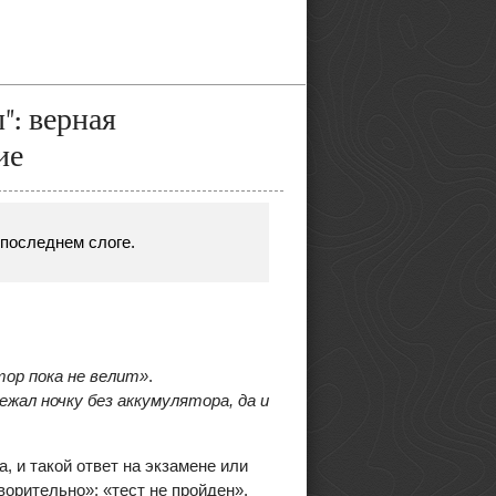
": верная
ие
последнем слоге.
тор пока не велит»
.
жал ночку без аккумулятора, да и
, и такой ответ на экзамене или
орительно»; «тест не пройден».