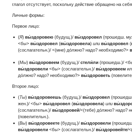
глагол отсутствует, поскольку действие обращено на себя
Личные формы:
Первое лицо:
(
Я
)
вы́здоровею
(будущ.)/
вы́здоровел
(прошедш. му
<бы>
вы́здоровел
(
вы́здоровела
)
или
вы́здоровел
(
(сослагательн.)/ <(мне) до́лжно? надо? необходимо?>
(
Мы
)
вы́здоровеем
(будущ.)/
стели́ли
(прошедш.)/ <
вы́здоровели
<бы> (сослагательн.)/
вы́здоровеем
и
до́лжно? надо? необходимо?>
вы́здорове
ть
(повелител
Второе лицо:
(
Ты
)
вы́здоровеешь
(будущ.)/
вы́здоровел
(прошедш.
жен.)/ <бы>
вы́здоровел
(
вы́здоровела
)
или
вы́здор
(сослагательн.)/
вы́здоровей
/<(тебе) до́лжно? надо?
(повелительн.).
(
Вы
)
вы́здоровеете
(будущ.)/
вы́здоровели
(прошедш
вы́здоровели
<бы> (сослагательн.)/
вы́здоровейте
/<