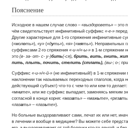
Пояснение
Исходное в нашем случае слово –
«выздороветь»
– это п
чём свидетельствует инфинитивный суффикс
«-е-»
перед
Другие характерные для 1-го спряжения инфинитивные 
(
«мол
о
ть»
),
«у»
(
«д
у
ть»
),
«я»
(
«м
я
ть»
). Неправильных 
суффиксами 2-го спряжения
«-и-»/«-ы-»
в 1-м спряжении 
это
(в- за- от- с- у-)
бить
(-ся)
, брить, вить, гнить, жи
пить, плыть, почить, стелить (стлать),
(вы-; о-; при
Суффикс
«-и-»/«-й-»
(не инфинитивный!) в 1-м спряжении
наклонении так называемых переходных глаголов, когда н
действующий субъект) что-то с чем-то или кем-то делает
«мн
и
те»
, или же суффикс выпадает, заменяясь мягким зн
согласной в конце корня:
«маз
а
ть»
–
«маж
ь
те»
,
«рез
а
ть
«лаз
а
ть»
– «лаз
ь
те»
).
Но больные выздоравливают сами, лечат их или нет, иначе
в лечении и вообще в медицине? Вы можете себе представ
его, а выздоравливает от той болячки кто-то другой, и бе