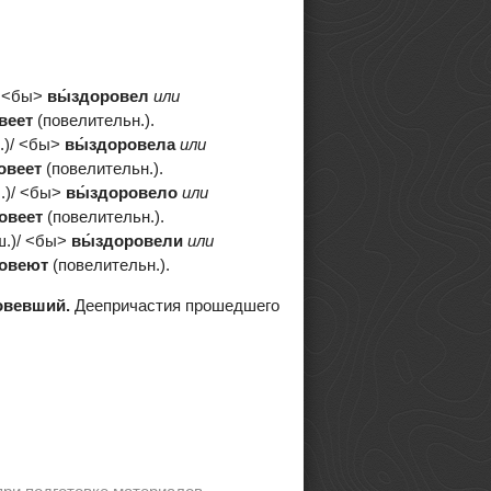
/ <бы>
вы́здоровел
или
веет
(повелительн.).
.)/ <бы>
вы́здоровела
или
овеет
(повелительн.).
.)/ <бы>
вы́здоровело
или
ровеет
(повелительн.).
ш.)/ <бы>
вы́здоровели
или
ровеют
(повелительн.).
овевший.
Деепричастия прошедшего