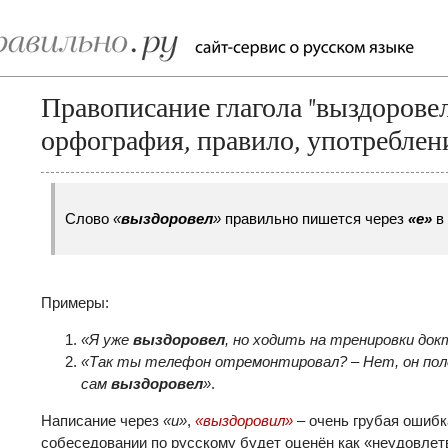
Правописание глагола "выздоровел
орфография, правило, употреблен
Слово
«
выздоровел
»
правильно пишется через
«е»
в 
Примеры:
«Я уже
выздоровел
, но ходить на тренировки док
«Так ты телефон отремонтировал? – Нет, он поле
сам
выздоровел
»
.
Написание через
«и»
,
«выздоровил»
– очень грубая ошибка
собеседовании по русскому будет оценён как «неудовлетв