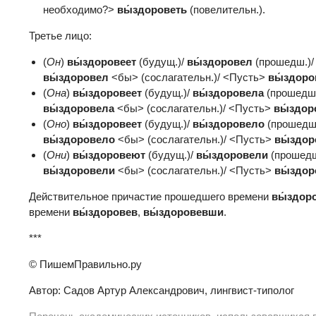
необходимо?>
вы́здорове
ть
(повелительн.).
Третье лицо:
(
Он
)
вы́здоровеет
(будущ.)/
вы́здоровел
(прошедш.)
вы́здоровел
<бы> (сослагательн.)/ <Пусть>
вы́здоро
(
Она
)
вы́здоровеет
(будущ.)/
вы́здоровела
(прошедш
вы́здоровела
<бы> (сослагательн.)/ <Пусть>
вы́здор
(
Оно
)
вы́здоровеет
(будущ.)/
вы́здоровело
(прошедш
вы́здоровело
<бы> (сослагательн.)/ <Пусть>
вы́здо
(
Они
)
вы́здоровеют
(будущ.)/
вы́здоровели
(прошед
вы́здоровели
<бы> (сослагательн.)/ <Пусть>
вы́здо
Действительное причастие прошедшего времени
вы́здор
времени
вы́здоровев
,
вы́здоровевши
.
***
© ПишемПравильно.ру
Автор: Садов Артур Александрович, лингвист-типолог