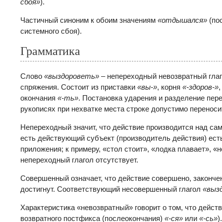
сбоя»
).
Частичный синоним к обоим значениям
«отдышался»
(пос
системного сбоя).
Грамматика
Слово
«выздороветь»
– непереходный невозвратный глаг
спряжения. Состоит из приставки
«вы-»
, корня
«-здоров-»
окончания
«-ть»
. Постановка ударения и разделение пе
рукописях при нехватке места строке допустимо перенос
Непереходный значит, что действие производится над с
есть действующий субъект (производитель действия) ест
приложения; к примеру, «стол стоит», «лодка плавает», 
непереходный глагол отсутствует.
Совершенный означает, что действие совершено, законче
достигнут. Соответствующий несовершенный глагол
«выз
Характеристика «невозвратный» говорит о том, что действ
возвратного постфикса (послеокончания)
«-ся»
или
«-сь»
)