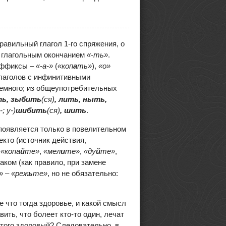
равильный глагол 1-го спряжения, о
 глагольным окончанием
«-ть»
.
суффиксы –
«-а-»
(
«коп
а
ть»
),
«о»
глаголов с инфинитивными
немного; из общеупотребительных
ть, зыбить
(ся)
, лить, ныть,
-; у-)
шибить
(ся)
, шить
.
 появляется только в повелительном
екто (источник действия,
:
«копа
й
те»
,
«мел
и
те»
,
«ду
й
те»
,
аком (как правило, при замене
»
–
«реж
ь
те»
, но не обязательно:
 что тогда здоровье, и какой смысл
ить, что болеет кто-то один, лечат
з того здоровый? Следовательно, в