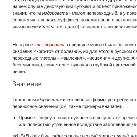
нашем случае действующий субъект и объект приложения 
значит, что
«выздороветь»
глагол непереходный, а у пра
спряжения гласная в суффиксе повелительного наклонени
«выздоровей<те>»
, см. далее) совпадает с инфинитивной
Неверное
«выздоровил»
в принципе можно было бы понять
«избавил <кого-то> от болезни», но для этого в русском 
переходные глаголы – «вылечил», «исцелил» и другие. А
бессмыслица, свидетельствующая о глубокой системной не
пишет.
Значение
Глагол
«
выздороветь»
и его личные формы употребляютс
переносном значении (см. также примеры вначале):
Прямое – вернуть пошатнувшееся в результате времен
или полностью утраченное вследствие заболевания зд
«В 2009 году был зафиксирован первый в мире случай, 