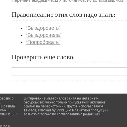
Перечень академических источников, использовавшихся п
Правописание этих слов надо знать:
“Выздороветь”
“Выздоровела”
“Попробовать”
Проверить еще слово:
-сервис о
Цитирование материалов сайта на интернет-
,
ресурсах возможно только при указании активной
. Правила
ссылки на первоисточник. Другое использование
кими
текстов, включая публикацию в печатной продукции,
иями к ЕГЭ
возможно только по согласованию с редакцией.
ilno.ru,