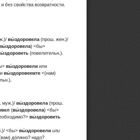
 и без свойства возвратности.
ж.)/
вы́здоровела
(прош. жен.)/
вы́здоровела
) <бы>
вы́здорове
ть
(повелительн.).
бы>
вы́здоровели
или
ли
вы́здоровеем
те
<(нам)
ьн.).
 муж.)/
вы́здоровела
(прош.
овел
(
вы́здоровела
) <бы>
 необходимо?>
вы́здорове
ть
.)/ <бы>
вы́здоровели
или
(вам) до́лжно? надо?