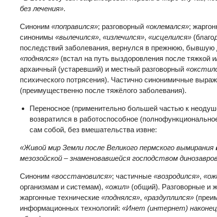
без лечения»
.
Синоним
«поправился»
; разговорный
«оклемался»
; жарго
синонимы
«вылечился»
,
«излечился»
,
«исцелился»
(благо
последствий заболевания, вернулся в прежнюю, бывшую 
«поднялся»
(встал на путь выздоровления после тяжкой и
архаичный (устаревший) и местный разговорный
«окстил
психического потрясения). Частично синонимичные выра
(преимущественно после тяжёлого заболевания).
Переносное (применительно большей частью к неоду
возвратился в работоспособное (полнофункциональное
сам собой, без вмешательства извне:
«Живой мир Земли после Великого пермского вымирания
мезозойской – знаменовавшейся господством динозавро
Синоним
«восстановился»
; частичные
«возродился»
,
«ож
организмам и системам),
«ожил»
(общий). Разговорные и 
жаргонные технические
«поднялся»
,
«раздуплился»
(преи
информационных технологий:
«Инет (интернет) наконец-