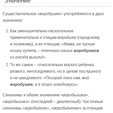
Значение
Существительное
«воробушек»
употребляется в двух
значениях:
Как уменьшительно-ласкательное
применительно к птицам-воробьям (городскому
и полевому), и их птенцам:
«Мама, не пуская
кошку гулять – птенчики наших
воробушков
из гнезда вышли!»
.
То же самое – относительно малого ребенка
резвого, непоседливого, но в целом послушного
и не шкодливого:
«Поиграй пока сам, мой
воробушек
, а я скоро освобожусь»
.
Синонимы к обоим значениям
«воробьишка»,
«воробьишко»
(последний – диалектный). Частичные
синонимы
«воробьёнок», «воробьёночек»
(к птенцам