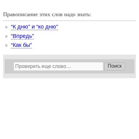
Правописание этих слов надо знать:
“К дню” и “ко дню”
“Впредь”
“Как бы”