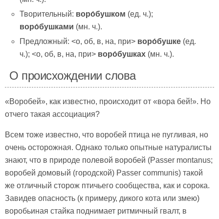
Творительный:
воро́бушком
(ед. ч.);
воро́бушками
(мн. ч.).
Предложный: <о, об, в, на, при>
воро́бушке
(ед.
ч.); <о, об, в, на, при>
воро́бушках
(мн. ч.).
О происхождении слова
«Воробей», как известно, происходит от «вора бей!». Но
отчего такая ассоциация?
Всем тоже известно, что воробей птица не пугливая, но
очень осторожная. Однако только опытные натуралисты
знают, что в природе полевой воробей (Passer montanus;
воробей домовый (городской) Passer communis) такой
же отличный сторож птичьего сообщества, как и сорока.
Завидев опасность (к примеру, дикого кота или змею)
воробьиная стайка поднимает ритмичный гвалт, в