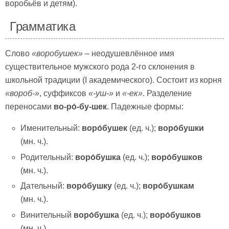
воробьёв и детям).
Грамматика
Слово
«воробушек»
– неодушевлённое имя
существительное мужского рода 2-го склонения в
школьной традиции (I академического). Состоит из корня
«вороб-»
, суффиксов
«-уш-»
и
«-ек»
. Разделение
переносами
во-ро́-бу-шек
. Падежные формы:
Именительный:
воро́бушек
(ед. ч.);
воро́бушки
(мн. ч.).
Родительный:
воро́бушка
(ед. ч.);
воро́бушков
(мн. ч.).
Дательный:
воро́бушку
(ед. ч.);
воро́бушкам
(мн. ч.).
Винительный
воро́бушка
(ед. ч.);
воро́бушков
(мн. ч.).