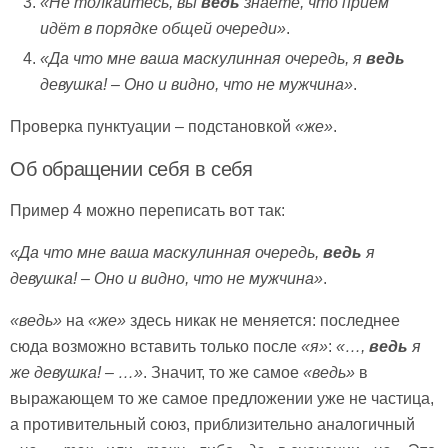
«Не толкайтесь, вы
ведь
знаете, что приём
идёт в порядке общей очереди»
.
«Да что мне ваша маскулинная очередь, я
ведь
девушка! – Оно и видно, что не мужчина»
.
Проверка пунктуации – подстановкой
«же»
.
Об обращении себя в себя
Пример 4 можно переписать вот так:
«Да что мне ваша маскулинная очередь,
ведь
я
девушка! – Оно и видно, что не мужчина»
.
«ведь»
на
«же»
здесь никак не меняется: последнее
сюда возможно вставить только после
«я»
:
«…,
ведь
я
же девушка! – …»
. Значит, то же самое
«ведь»
в
выражающем то же самое предложении уже не частица,
а противительный союз, приблизительно аналогичный