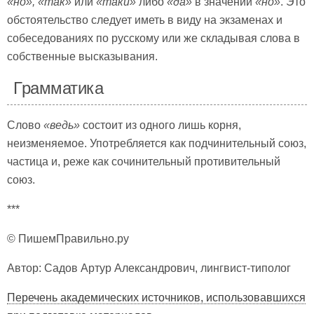
«но», «так»
или
«таки»
либо
«да»
в значении
«но»
. Это
обстоятельство следует иметь в виду на экзаменах и
собеседованиях по русскому или же складывая слова в
собственные высказывания.
Грамматика
Слово
«ведь»
состоит из одного лишь корня,
неизменяемое. Употребляется как подчинительный союз,
частица и, реже как сочинительный противительный
союз.
***
© ПишемПравильно.ру
Автор: Садов Артур Александрович, лингвист-типолог
Перечень академических источников, использовавшихся