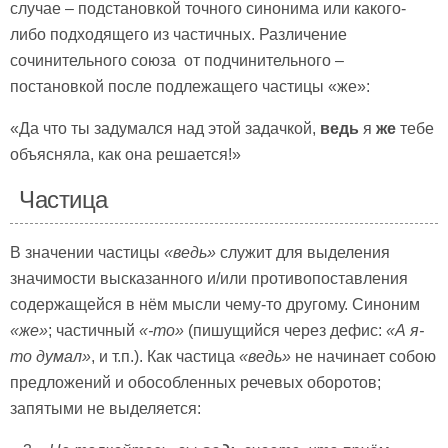
случае – подстановкой точного синонима или какого-
либо подходящего из частичных. Различение
сочинительного союза от подчинительного –
постановкой после подлежащего частицы «же»:
«Да что ты задумался над этой задачкой,
ведь
я
же
тебе
объясняла, как она решается!»
Частица
В значении частицы
«ведь»
служит для выделения
значимости высказанного и/или противопоставления
содержащейся в нём мысли чему-то другому. Синоним
«же»
; частичный
«-то»
(пишущийся через дефис:
«А я-
то думал»
, и т.п.). Как частица
«ведь»
не начинает собою
предложений и обособленных речевых оборотов;
запятыми не выделяется: