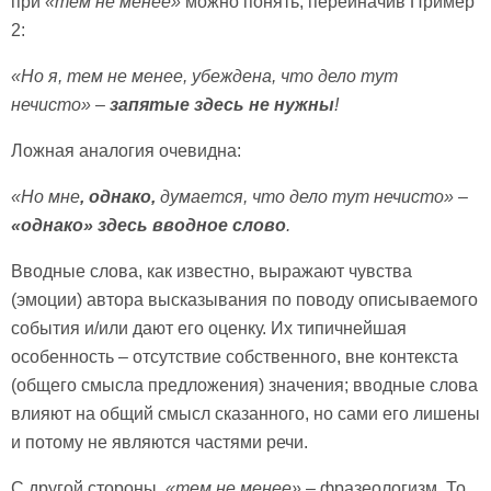
при
«тем не менее»
можно понять, переиначив Пример
2:
«Но я, тем не менее, убеждена, что дело тут
нечисто» –
запятые здесь не нужны
!
Ложная аналогия очевидна:
«Но мне
, однако,
думается, что дело тут нечисто» –
«однако» здесь вводное слово
.
Вводные слова, как известно, выражают чувства
(эмоции) автора высказывания по поводу описываемого
события и/или дают его оценку. Их типичнейшая
особенность – отсутствие собственного, вне контекста
(общего смысла предложения) значения; вводные слова
влияют на общий смысл сказанного, но сами его лишены
и потому не являются частями речи.
С другой стороны,
«тем не менее»
– фразеологизм. То