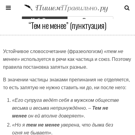
Моб. Версия
Полная
“Тем не менее” (пунктуация)
Устойчивое словосочетание (фразеологизм)
«тем не
менее»
используется в речи как частица и союз. Поэтому
правила постановка запятых разные.
В значении частицы знаками препинания не отделяется,
то есть запятую не нужно ставить ни до, ни после него:
«Его супруга ведёт себя в мужском обществе
весьма и весьма непринуждённо. –
Тем не
менее
он ей вполне доверяет»
.
«Но я
тем не менее
уверена, что дыма без
огня не бывает»
.