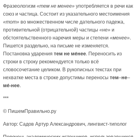
Фразеологизм
«тем не менее»
употребляется в речи как
союз и частица. Состоит из указательного местоимения
«тот»
во множественном числе дательного падежа,
противительной (отрицательной) частицы
«не»
и
обстоятельственного наречия меры и степени
«менее»
.
Пишется раздельно, на письме не изменяется.
Постановка ударения
тем не ме́нее
. Переносить из
строки в строку рекомендуется только всё
словосочетание целиком. В рукописных текстах при
нехватке места в строке допустимы переносы
тем
–
не
–
ме́-нее
.
***
© ПишемПравильно.ру
Автор: Садов Артур Александрович, лингвист-типолог
Перечень академических источников, использовавшихся