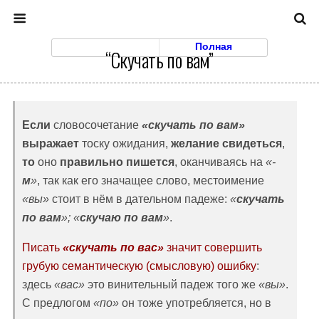
Моб. Версия
Полная
“Скучать по вам”
Если
словосочетание
«скучать по вам»
выражает
тоску ожидания,
желание свидеться
,
то
оно
правильно пишется
, оканчиваясь на
«-
м
»
, так как его значащее слово, местоимение
«вы»
стоит в нём в дательном падеже:
«
скучать
по вам
»; «
скучаю по вам
»
.
Писать
«скучать по вас»
значит совершить
грубую семантическую (смысловую) ошибку
:
здесь
«вас»
это винительный падеж того же
«вы»
.
С предлогом
«по»
он тоже употребляется, но в