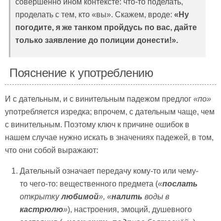
совершенно ином контексте: что-то поделать,
проделать с тем, кто «вы». Скажем, вроде:
«Ну
погодите, я же танком пройдусь по вас, дайте
только заявление до полиции донести!».
Пояснение к употреблению
И с дательным, и с винительным падежом предлог
«по»
употребляется изредка; впрочем, с дательным чаще, чем
с винительным. Поэтому ключ к причине ошибок в
нашем случае нужно искать в значениях падежей, в том,
что они собой выражают:
Дательный означает передачу кому-то или чему-
то чего-то: вещественного предмета (
«
послать
открытку
любимой
», «
налить
воды в
кастрюлю
»
), настроения, эмоций, душевного