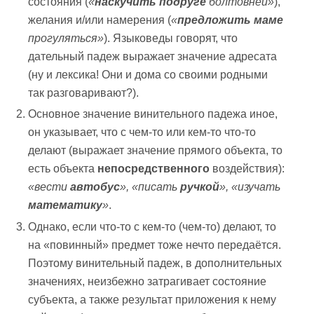
состояния (
«
наскучить
подруге
болтовнёй»
),
желания и/или намерения (
«
предложить
маме
прогуляться»
). Языковеды говорят, что
дательный падеж выражает значение адресата
(ну и лексика! Они и дома со своими родными
так разговаривают?).
Основное значение винительного падежа иное,
он указывает, что с чем-то или кем-то что-то
делают (выражает значение прямого объекта, то
есть объекта
непосредственного
воздействия):
«вести
автобус
»,
«писать
ручкой
», «изучать
математику
»
.
Однако, если что-то с кем-то (чем-то) делают, то
на «повинный» предмет тоже нечто передаётся.
Поэтому винительный падеж, в дополнительных
значениях, неизбежно затрагивает состояние
субъекта, а также результат приложения к нему