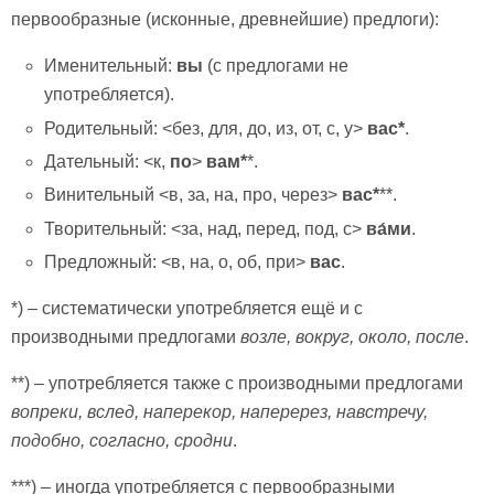
первообразные (исконные, древнейшие) предлоги):
Именительный:
вы
(с предлогами не
употребляется).
Родительный: <без, для, до, из, от, с, у>
вас*
.
Дательный: <к,
по
>
вам*
*.
Винительный <в, за, на, про, через>
вас*
**.
Творительный: <за, над, перед, под, с>
ва́ми
.
Предложный: <в, на, о, об, при>
вас
.
*) – систематически употребляется ещё и с
производными предлогами
возле, вокруг, около, после
.
**) – употребляется также с производными предлогами
вопреки, вслед, наперекор, наперерез, навстречу,
подобно, согласно, сродни
.
***) – иногда употребляется с первообразными