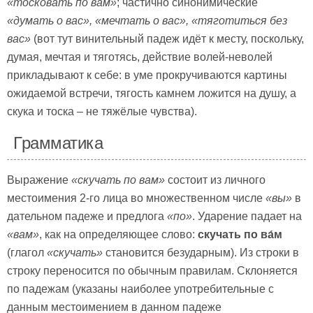
«тосковать по вам»
; частично синонимические
«думать о вас», «мечтать о вас», «тяготиться без
вас»
(вот тут винительный падеж идёт к месту, поскольку,
думая, мечтая и тяготясь, действие волей-неволей
прикладывают к себе: в уме прокручиваются картины
ожидаемой встречи, тягость камнем ложится на душу, а
скука и тоска – не тяжёлые чувства).
Грамматика
Выражение
«скучать по вам»
состоит из личного
местоимения 2-го лица во множественном числе
«вы»
в
дательном падеже и предлога
«по»
. Ударение падает на
«вам»
, как на определяющее слово:
скучать по
ва́м
(глагол
«скучать»
становится безударным). Из строки в
строку переносится по обычным правилам. Склоняется
по падежам (указаны наиболее употребительные с
данным местоимением в данном падеже