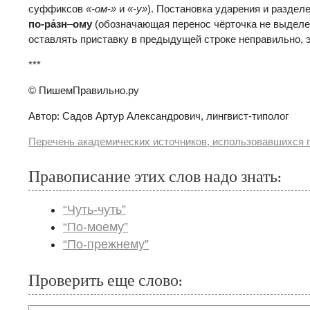
суффиксов
«-ом-»
и
«-у»
). Постановка ударения и разде
по-ра́зн
–
ому
(обозначающая перенос чёрточка не выделе
оставлять приставку в предыдущей строке неправильно, 
***
© ПишемПравильно.ру
Автор: Садов Артур Александрович, лингвист-типолог
Перечень академических источников, использовавшихся п
Правописание этих слов надо знать:
“Чуть-чуть”
“По-моему”
“По-прежнему”
Проверить еще слово: