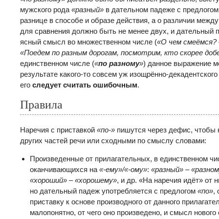
мужского рода
«разный»
в дательном падеже с предлого
разнице в способе и образе действия, а о различии между
для сравнения должно быть не менее двух, и дательный 
ясный смысл во множественном числе (
«О чем смеёмся? 
«Поедем по разным дорогам, посмотрим, кто скорее до
единственном числе (
«
по разному
»
) данное выражение м
результате какого-то совсем уж изощрённо-декадентского 
его
следует считать ошибочным
.
Правила
Наречия с приставкой
«по-»
пишутся через дефис, чтобы н
других частей речи или сходными по смыслу словами:
Произведенные от прилагательных, в единственном чи
оканчивающихся на
«-ему»/«-ому»
:
«разный» – «разно
«хороший» – «хорошему»
, и др. «На наречия идёт» от
но дательный падеж употребляется с предлогом
«по»
,
приставку к основе производного от данного прилагате
малопонятно, от чего оно произведено, и смысл нового