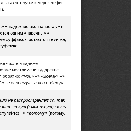
я в таких случаях через дефис:
т.д.
» + падежное окончание «-у» в
аются одним «наречным»
ные суффиксы остаются теми же,
 суффикс.
же числе и падеже
 форме местоимения ударение
я обратно:
«мо
́й»
–
> «моему
́» –
>
́й»
–
> «своему
́» –
> «по-сво
́ему»
.
ило не распространяется, так
мантическую (смысловую) связь
 ступайте)
–
>
«потому»
(потому,