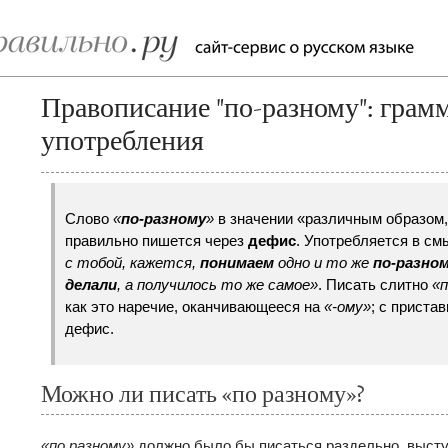
Правописание "по-разному": грам
употребления
Слово
«
по-разному
»
в значении «различным образом, 
правильно пишется через
дефис
. Употребляется в см
с тобой, кажется,
понимаем
одно и то же
по-разно
делали
, а получилось то же самое»
. Писать слитно
«
как это наречие, оканчивающееся на
«-ому»
; с приста
дефис.
Можно ли писать «по разному»?
«по разному»
должно было бы писаться раздельно, высту