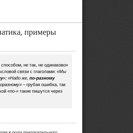
матика, примеры
способом, не так, не одинаково»
ысловой связи с глаголами:
«Мы
му
»; «Надо же,
по-разному
поразному»
– грубая ошибка, так
вкой
«по-»
такие пишутся через
пая в роли прилагательного