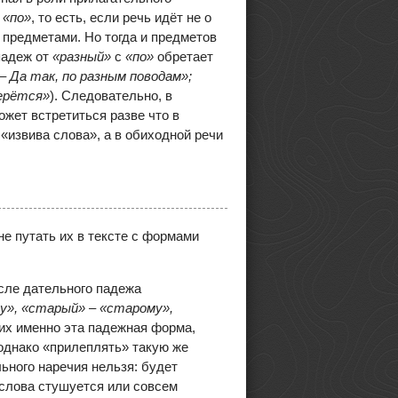
м
«по»
, то есть, если речь идёт не о
 предметами. Но тогда и предметов
падеж от
«разный»
с
«по»
обретает
– Да так, по разным поводам»;
берётся»
). Следовательно, в
ожет встретиться разве что в
«извива слова», а в обиходной речи
е путать их в тексте с формами
сле дательного падежа
му», «старый» – «старому»,
 них именно эта падежная форма,
 однако «прилеплять» такую же
льного наречия нельзя: будет
 слова стушуется или совсем