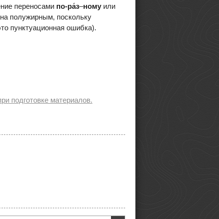
ление переносами
по-ра́з
–
ному
или
на полужирным, поскольку
это пунктуационная ошибка).
ри подготовке материалов.