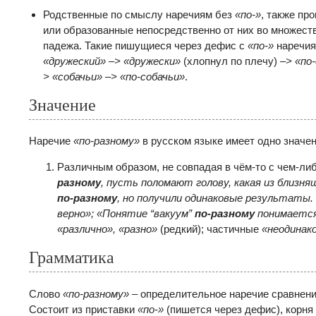
Родственные по смыслу наречиям без
«по-»
, также пр
или образованные непосредственно от них во множест
падежа. Такие пишущиеся через дефис с
«по-»
наречия
«дружеский»
–
> «дружески»
(хлопнул по плечу)
–
> «по
> «собачьи» –
> «по-собачьи»
.
Значение
Наречие
«по-разному»
в русском языке имеет одно значен
Различным образом, не совпадая в чём-то с чем-ли
разному
, пусть поломают голову, какая из близня
по-разному
, но получили одинаковые результаты. 
верно»; «Понятие
“вакуум
”
по-разному
понимается
«различно», «разно»
(редкий); частичные
«неодинако
Грамматика
Слово
«по-разному»
– определительное наречие сравнени
Состоит из приставки
«по-»
(пишется через дефис), корня