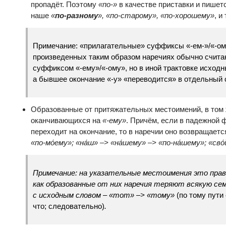
пропадёт. Поэтому
«по-»
в качестве приставки и пишетс
наше
«
по-разному
», «по-старому», «по-хорошему»
, и 
Примечание: «прилагательные» суффиксы «-ем-»/«-ом-
произведенных таким образом наречиях обычно счит
суффиксом «-ему»/«-ому», но в иной трактовке исход
а бывшее окончание «-у» «переводится» в отдельный
Образованные от притяжательных местоимений, в том 
оканчивающихся на
«-ему»
. Причём, если в падежной
переходит на окончание, то в наречии оно возвращаетс
«по-мо
́ему»; «на
́ш»
–
> «на
́шему» –
> «по-на
́шему»; «сво
Примечание: на указательные местоимения это прав
как образованные от них наречия теряют всякую се
с исходным словом – «тот»
–
>
«тому»
(по тому пути
что; следовательно)
.