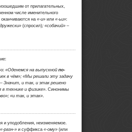
оизошедшим от прилагательных,
венном числе именительного
 оканчиваются на
«-и»
или
«-ьи»
:
-дружески»
(спросил)
; «собачий»
–
ие:
бо:
«Оденемся на выпускной
по-
шек в чём»; «Мы решали эту задачу
– Значит, и так, и этак решено
 в технике и физике»
. Синонимы
во»; «и так, и этак»
.
я и уподобления, неизменяемое.
«-разн-»
и суффикса
«-ому»
(или