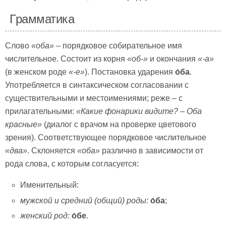
Грамматика
Слово
«оба»
– порядковое собирательное имя
числительное. Состоит из корня
«об-»
и окончания
«-а»
(в женском роде
«-е»
). Постановка ударения
о́ба
.
Употребляется в синтаксическом согласовании с
существительными и местоимениями; реже – с
прилагательными:
«Какие фонарики видите? – Оба
красные»
(диалог с врачом на проверке цветового
зрения). Соответствующее порядковое числительное
«два»
. Склоняется
«оба»
различно в зависимости от
рода слова, с которым согласуется:
Именительный:
мужской и средний (общий) роды:
о́ба
;
женский род:
о́бе
.