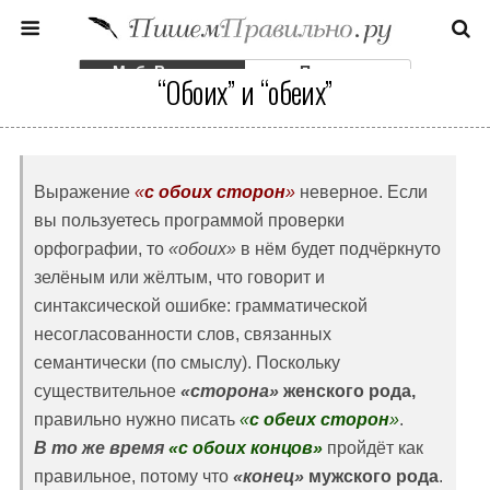
Моб. Версия
Полная
“Обоих” и “обеих”
Выражение
«
с обоих сторон
»
неверное. Если
вы пользуетесь программой проверки
орфографии, то
«обоих»
в нём будет подчёркнуто
зелёным или жёлтым, что говорит и
синтаксической ошибке: грамматической
несогласованности слов, связанных
семантически (по смыслу). Поскольку
существительное
«сторона»
женского рода,
правильно нужно писать
«
с обеих сторон
»
.
В то же время
«с обоих концов»
пройдёт как
правильное, потому что
«конец»
мужского рода
.