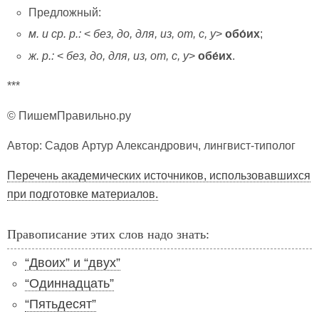
Предложный:
м. и ср. р.:
<
без, до, для, из, от, с, у
>
обо́их
;
ж. р.:
<
без, до, для, из, от, с, у
>
обе́их
.
***
© ПишемПравильно.ру
Автор: Садов Артур Александрович, лингвист-типолог
Перечень академических источников, использовавшихся
при подготовке материалов.
Правописание этих слов надо знать:
“Двоих” и “двух”
“Одиннадцать”
“Пятьдесят”