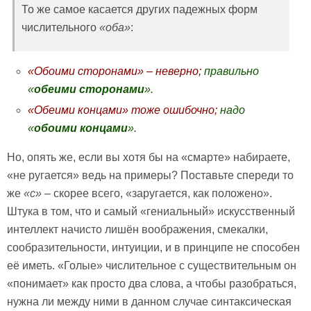
То же самое касается других падежных форм
числительного
«оба»
:
«Обоими сторонами» – неверно;
правильно
«
обеими сторонами
».
«Обеими концами» тоже ошибочно;
надо
«
обоими концами
».
Но, опять же, если вы хотя бы на «смарте» набираете,
«не ругается» ведь на примеры? Поставьте спереди то
же
«с»
–
скорее всего, «заругается, как положено».
Штука в том, что и самый «гениальный» искусственный
интеллект начисто лишён воображения, смекалки,
сообразительности, интуиции, и в принципе не способен
её иметь. «Голые» числительное с существительным он
«понимает» как просто два слова, а чтобы разобраться,
нужна ли между ними в данном случае синтаксическая