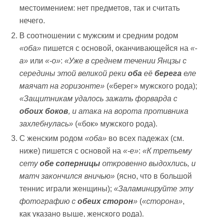
местоимением: нет предметов, так и считать
нечего.
В соотношении с мужским и средним родом
«оба»
пишется с основой, оканчивающейся на
«-
а»
или
«-о»
:
«Уже в среднем течении Янцзы с
середины этой великой реки
об
а
её
берега
еле
маячат на горизонте»
(«берег» мужского рода);
«Защитникам удалось зажать форварда с
об
оих боков
, и атака на ворота противника
захлебнулась»
(«бок» мужского рода).
С женским родом
«оба»
во всех падежах (см.
ниже) пишется с основой на
«-е»
:
«К третьему
сету
об
е соперницы
откровенно выдохлись, и
матч закончился вничью»
(ясно, что в большой
теннис играли женщины);
«Заламинируйте эту
фотографию с
об
еих сторон
»
(
«сторона»
,
как указано выше, женского рода).