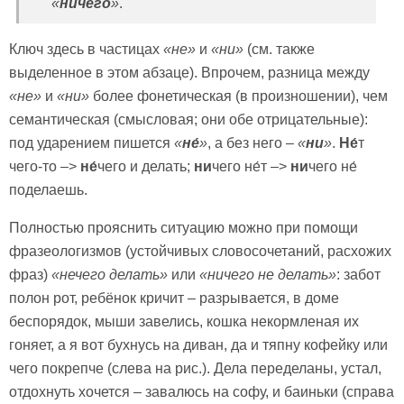
«
ничего
»
.
Ключ здесь в частицах
«не»
и
«ни»
(см. также
выделенное в этом абзаце). Впрочем, разница между
«не»
и
«ни»
более фонетическая (в произношении), чем
семантическая (смысловая; они обе отрицательные):
под ударением пишется
«
не́
»
, а без него –
«
ни
»
.
Не́
т
чего-то –>
не́
чего и делать;
ни
чего не́т –>
ни
чего не́
поделаешь.
Полностью прояснить ситуацию можно при помощи
фразеологизмов (устойчивых словосочетаний, расхожих
фраз)
«нечего делать»
или
«ничего не делать»
: забот
полон рот, ребёнок кричит – разрывается, в доме
беспорядок, мыши завелись, кошка некормленая их
гоняет, а я вот бухнусь на диван, да и тяпну кофейку или
чего покрепче (слева на рис.). Дела переделаны, устал,
отдохнуть хочется – завалюсь на софу, и баиньки (справа