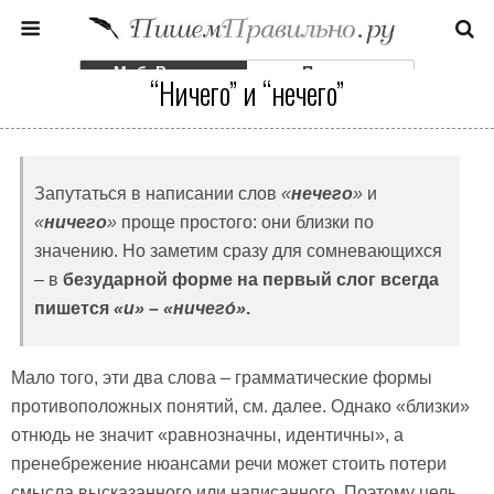
Моб. Версия
Полная
“Ничего” и “нечего”
Запутаться в написании слов
«
нечего
»
и
«
ничего
»
проще простого: они близки по
значению. Но заметим сразу для сомневающихся
– в
безударной форме на первый слог всегда
пишется
«и»
–
«ничего́»
.
Мало того, эти два слова – грамматические формы
противоположных понятий, см. далее. Однако «близки»
отнюдь не значит «равнозначны, идентичны», а
пренебрежение нюансами речи может стоить потери
смысла высказанного или написанного. Поэтому цель