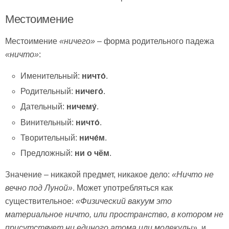
Местоимение
Местоимение
«ничего»
– форма родительного падежа
«ничто»
:
Именительный:
ничто́
.
Родительный:
ничего́
.
Дательный:
ничему́
.
Винительный:
ничто́
.
Творительный:
ниче́м
.
Предложный:
ни о чём
.
Значение – никакой предмет, никакое дело:
«Ничто не
вечно под Луной»
. Может употребляться как
существительное:
«Физический вакуум это
материальное ничто, или пространство, в котором не
присутствует ни единого атома или молекулы»
, и