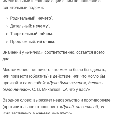
именительный и совпадающий с ним по написанию
винительный падежи:
Родительный:
не́чего ́
.
Дательный:
не́чему ́
.
Творительный:
не́чем
.
Предложный:
не́ о чем
.
Значений у
«нечего»
, соответственно, остаётся всего
два:
Местоимение: нет ничего, что можно было бы сделать,
или привести (обратить) в действие, или что могло бы
произойти само собой:
«Дело было вечером, делать
было
нечего
»
. С. В. Михалков, «А что у вас?»
Вводное слово: выражает недовольство и противоречие
(противительное отношение):
«Давай, отвешивай, за
что заплачено, и
нечего
мне тут!»