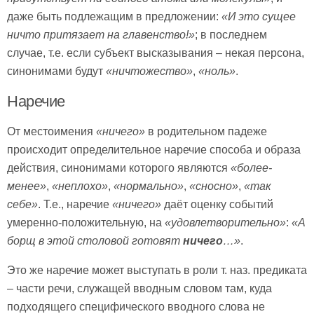
даже быть подлежащим в предложении:
«И это сущее
ничто притязает на главенство!»
; в последнем
случае, т.е. если субъект высказывания – некая персона,
синонимами будут
«ничтожество»
,
«ноль»
.
Наречие
От местоимения
«ничего»
в родительном падеже
происходит определительное наречие способа и образа
действия, синонимами которого являются
«более-
менее»
,
«неплохо»
,
«нормально»
,
«сносно»
,
«так
себе»
. Т.е., наречие
«ничего»
даёт оценку событий
умеренно-положительную, на
«удовлетворительно»
:
«А
борщ в этой столовой готовят
ничего
…»
.
Это же наречие может выступать в роли т. наз. предиката
– части речи, служащей вводным словом там, куда
подходящего специфического вводного слова не