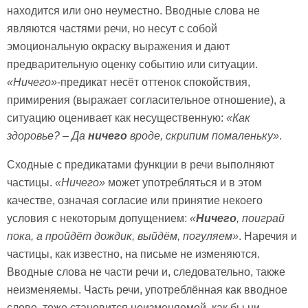
находится или оно неуместно. Вводные слова не
являются частями речи, но несут с собой
эмоциональную окраску выражения и дают
предварительную оценку событию или ситуации.
«Ничего»
-предикат несёт оттенок спокойствия,
примирения (выражает согласительное отношение), а
ситуацию оценивает как несущественную:
«Как
здоровье? – Да
ничего
вроде, скрипим помаленьку»
.
Сходные с предикатами функции в речи выполняют
частицы.
«Ничего»
может употребляться и в этом
качестве, означая согласие или принятие некоего
условия с некоторым допущением:
«
Ничего
, поиграй
пока, а пройдёт дождик, выйдём, погуляем»
. Наречия и
частицы, как известно, на письме не изменяются.
Вводные слова не части речи и, следовательно, также
неизменяемы. Часть речи, употреблённая как вводное
слово, тоже становится неизменяемой, как бы ни