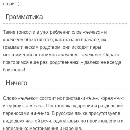
на рис.).
Грамматика
Такие тонкости в употреблении слов
«нечего»
и
«ничего»
объясняются, как сказано вначале, их
грамматическим родством: они исходят пары
местоимений-антонимов
«ничто»
–
«нечто»
. Однако
повторимся ещё раз: родственники – далеко не всегда
близнецы!
Ничего
Слово
«ничего»
состоит из приставки
«ни-»
, корня
«-ч-»
и суффикса
«-его»
. Постановка ударения и разделение
переносами
ни-че-го́
. В русском языке присутствует в
виде двух частей речи, одинаковых по произношению и
написанию: местоимения и наречия.