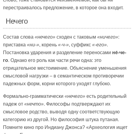
перестраивалось предложение, в которое она входит.
Нечего
Состав слова
«нечего»
сходен с таковым
«ничего»
:
приставка
«ни-»
, корень
«-ч-»
, суффикс
«-его»
.
Постановка ударения и разделение переносами
не́-че-
го
. Однако его роль как части речи одна: это
отрицательное местоимение. Объяснение уменьшения
смысловой нагрузки – в семантическом противоречии
падежных форм, корни которого уходят глубоко.
Формально-грамматически
«нечего»
есть родительный
падеж от
«нечто»
. Философы подтверждают их
смысловое родство, выводя одну соответствующую
категорию из другой. Но философия штука путаная.
Помните кино про Индиану Джонса? «Археология ищет