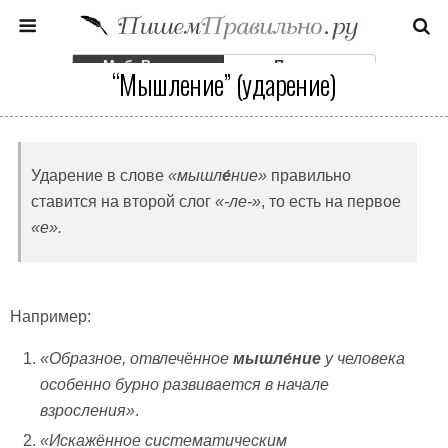
Моб. Версия
Полная
“Мышление” (ударение)
Ударение в слове
«
мышл
е́
ние
»
правильно
ставится на второй слог
«-ле-»
, то есть на первое
«е».
Например:
«Образное, отвлечённое
мышле́ние
у человека
особенно бурно развивается в начале
взросления»
.
«Искажённое систематическим