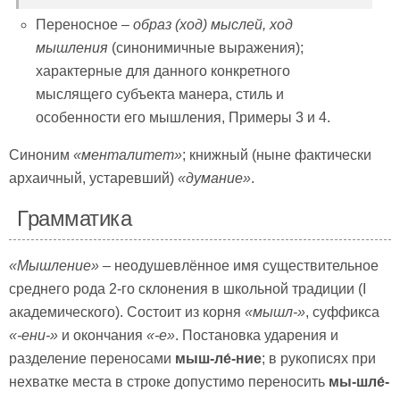
Переносное –
образ (ход) мыслей, ход
мышления
(синонимичные выражения);
характерные для данного конкретного
мыслящего субъекта манера, стиль и
особенности его мышления, Примеры 3 и 4.
Синоним
«менталитет»
; книжный (ныне фактически
архаичный, устаревший)
«думание»
.
Грамматика
«Мышление»
– неодушевлённое имя существительное
среднего рода 2-го склонения в школьной традиции (I
академического). Состоит из корня
«мышл-»
, суффикса
«-ени-»
и окончания
«-е»
. Постановка ударения и
разделение переносами
мыш-ле́-ние
; в рукописях при
нехватке места в строке допустимо переносить
мы-шле́-