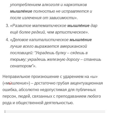
употреблением алкоголя и наркотиков
мышле́ние
полностью не исправляется и
после излечения от зависимости»
.
«Развитое математическое
мышле́ние
дар
ещё более редкий, чем артистическое»
.
«Деловое капиталистическое
мышле́ние
лучше всего выражается американской
пословицей: “Украдешь булку – сядешь в
тюрьму; украдешь железную дорогу – станешь
сенатором”»
.
Неправильное произношение с ударением на
«ы»
(
«
м
ы́
шление»
) – достаточно грубая акцентуационная
ошибка, абсолютно недопустимая для публичных
персон, людей, связанных с преподаванием любого
рода и общественной деятельностью.