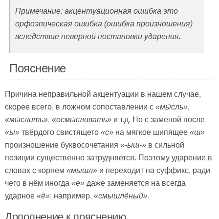
Примечание: акцентуационная ошибка это
орфоэпическая ошибка
(ошибка произношения)
вследствие неверной постановки ударения.
Пояснение
Причина неправильной акцентуации в нашем случае,
скорее всего, в ложном сопоставлении с
«
мы́сль»
,
«
мы́слить»
,
«ос
мы́сливать»
и т.д. Но с заменой после
«ы»
твёрдого свистящего
«с»
на мягкое шипящее
«ш»
произношение буквосочетания
«-ыш-»
в сильной
позиции существенно затрудняется. Поэтому ударение в
словах с корнем
«мышл»
и переходит на суффикс, ради
чего в нём иногда
«е»
даже заменяется на всегда
ударное
«ё»
; например,
«смышлёный»
.
Дополнение к пояснению