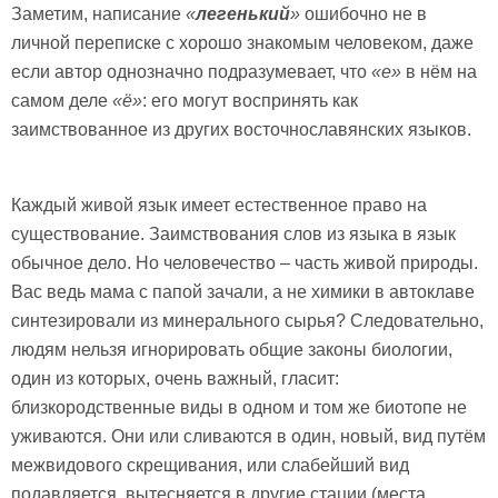
Заметим, написание
«
легенький
»
ошибочно не в
личной переписке с хорошо знакомым человеком, даже
если автор однозначно подразумевает, что
«е»
в нём на
самом деле
«ё»
: его могут воспринять как
заимствованное из других восточнославянских языков.
Каждый живой язык имеет естественное право на
существование. Заимствования слов из языка в язык
обычное дело. Но человечество – часть живой природы.
Вас ведь мама с папой зачали, а не химики в автоклаве
синтезировали из минерального сырья? Следовательно,
людям нельзя игнорировать общие законы биологии,
один из которых, очень важный, гласит:
близкородственные виды в одном и том же биотопе не
уживаются. Они или сливаются в один, новый, вид путём
межвидового скрещивания, или слабейший вид
подавляется, вытесняется в другие стации (места