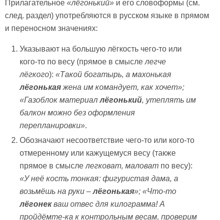
Прилагательное
«лёгонький»
и его словоформы (см.
след. раздел) употребляются в русском языке в прямом
и переносном значениях:
Указывают на большую лёгкость чего-то или
кого-то по весу (прямое в смысле
легче
лёгкого
):
«Такой богатырь, а махонькая
лёгонькая
жена им командует, как хочет»;
«Газоблок материал
лёгонький
, утеплять им
балкон можно без оформления
перепланировки»
.
Обозначают несоответствие чего-то или кого-то
отмеренному или кажущемуся весу (также
прямое в смысле
легковат, маловат
по весу):
«У неё кость тонкая: фигуристая дама, а
возьмёшь на руки –
лёгонькая
»; «Что-то
лёгонек
ваш отвес для килограмма! А
пройдёмте-ка к контрольным весам, проверим