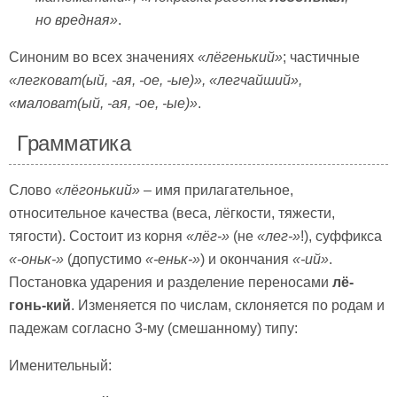
но вредная»
.
Синоним во всех значениях
«лёгенький»
; частичные
«легковат(ый, -ая, -ое, -ые)», «легчайший»,
«маловат(ый, -ая, -ое, -ые)»
.
Грамматика
Слово
«
лёгонький»
– имя прилагательное,
относительное качества (веса, лёгкости, тяжести,
тягости). Состоит из корня
«лёг-»
(не
«лег-»
!), суффикса
«-оньк-»
(допустимо
«-еньк-»
) и окончания
«-ий»
.
Постановка ударения и разделение переносами
лё-
гонь-кий
. Изменяется по числам, склоняется по родам и
падежам согласно 3-му (смешанному) типу:
Именительный: