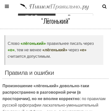
Моб. Версия
Полная
“Лёгонький”
Слово
«лёгонький»
правильнее писать через
«о»
, тем не менее
«лёгенький»
через
«е»
считается допустимым.
Правила и ошибки
Произношение «лёгенький» довольно-таки
распространено в разговорной речи (в
просторечии), но не вполне корректно:
по правилам
русской орфографии ласкательно-уменьшительный