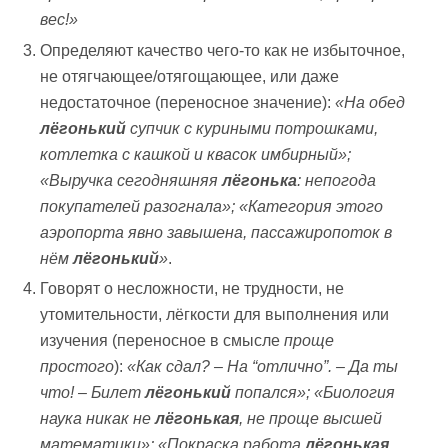
вес!»
Определяют качество чего-то как не избыточное,
не отягчающее/отягощающее, или даже
недостаточное (переносное значение):
«На обед
лёгонький
супчик с куриными потрошками,
котлетка с кашкой и квасок имбирный»;
«Выручка сегодняшняя
лёгонька
: непогода
покупателей разогнала»; «Категория этого
аэропорта явно завышена, пассажиропоток в
нём
лёгонький
»
.
Говорят о несложности, не трудности, не
утомительности, лёгкости для выполнения или
изучения (переносное в смысле
проще
простого
):
«Как сдал? – На
“
отлично
”
. – Да ты
что! – Билет
лёгонький
попался»; «Биология
наука никак не
лёгонькая
, не проще высшей
математики»; «Покраска работа
лёгонькая
,