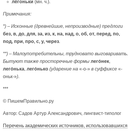
лёгоньки
(мн. ч.).
Примечания:
*) – Исконные (древнейшие, непроизводные) предлоги
без, в, до, для, за, из, к, на, над, о, об, от, перед, по,
под, при, про, с, у, через
.
**) – Малоупотребительны, трудновато выговаривать.
Бытуют также просторечные формы
лего́нек
,
лего́нька
,
лего́нько
(ударение на
«-о-»
в суффиксе
«-
оньк-»
)
.
***
© ПишемПравильно.ру
Автор: Садов Артур Александрович, лингвист-типолог
Перечень академических источников, использовавшихся