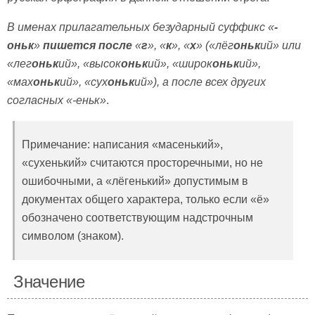
В именах прилагательных безударный суффикс «
-
оньк
»
пишется после
«
г
», «
к
», «
х
» («лёг
оньк
ий» или
«лег
оньк
ий», «высок
оньк
ий», «широк
оньк
ий»,
«мах
оньк
ий», «сух
оньк
ий»), а после всех других
согласных «-еньк»
.
Примечание: написания «масенький»,
«сухенький» считаются просторечными, но не
ошибочными, а «лёгенький» допустимым в
документах общего характера, только если «ё»
обозначено соответствующим надстрочным
символом (знаком).
Значение