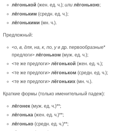
лёгонькой
(жен. ед. ч.);
или
лёгонькою
;
лёгоньким
(средн. ед. ч.);
лёгонькими
(мн. ч.).
Предложный:
<
о, в, для, на, к, по, у
и др. первообразные*
предлоги>
лёгоньком
(муж. ед. ч.);
<те же предлоги>
лёгонькой
(жен. ед. ч.);
<те же предлоги>
лёгоньком
(средн. ед. ч.);
<те же предлоги>
лёгоньких
(мн. ч.).
Краткие формы (только именительный падеж):
лёгонек
(муж. ед. ч.)**;
лёгонька
(жен. ед. ч.)**;
лёгонько
(средн. ед. ч.)**;