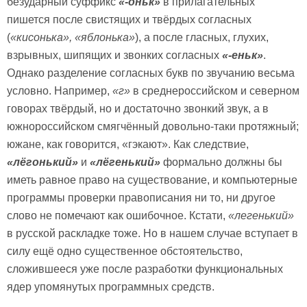
безударный суффикс
«-оньк»
в прилагательных
пишется после свистящих и твёрдых согласных
(
«кисонька», «яблонька»
), а после гласных, глухих,
взрывных, шипящих и звонких согласных
«-еньк»
.
Однако разделение согласных букв по звучанию весьма
условно. Например,
«г»
в среднероссийском и северном
говорах твёрдый, но и достаточно звонкий звук, а в
южнороссийском смягчённый довольно-таки протяжный;
южане, как говорится, «гэкают». Как следствие,
«лёгонький»
и
«лёгенький»
формально должны бы
иметь равное право на существование, и компьютерные
программы проверки правописания ни то, ни другое
слово не помечают как ошибочное. Кстати,
«легенький»
в русской раскладке тоже. Но в нашем случае вступает в
силу ещё одно существенное обстоятельство,
сложившееся уже после разработки функциональных
ядер упомянутых программных средств.