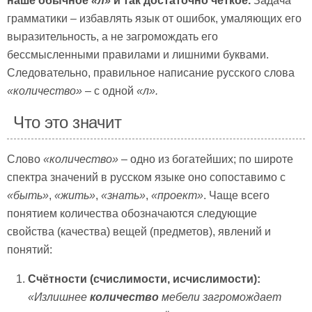
наше обычное
«л»
и так достаточно чёткое.
Задача
грамматики – избавлять язык от ошибок, умаляющих его
выразительность, а не загромождать его
бессмысленными правилами и лишними буквами.
Следовательно, правильное написание русского слова
«количество»
– с одной
«л».
Что это значит
Слово
«количество»
– одно из богатейших; по широте
спектра значений в русском языке оно сопоставимо с
«быть»
,
«жить»
,
«знать»
,
«проект»
. Чаще всего
понятием количества обозначаются следующие
свойства (качества) вещей (предметов), явлений и
понятий:
Счётности (счислимости, исчислимости):
«Излишнее
количество
мебели загромождает