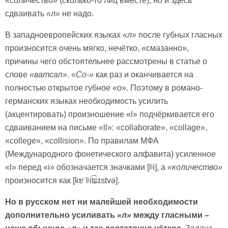
«соличество» (сколько-то лиц вместе), но и здесь
сдваивать
«л»
не надо.
В западноевропейских языках
«л»
после губных гласных
произносится очень мягко, нечётко, «смазанно»,
причины чего обстоятельнее рассмотрены в статье о
слове
«ватсап»
.
«
Co-»
как раз и оканчивается на
полностью открытое губное «о». Поэтому в романо-
германских языках необходимость усилить
(акцентировать) произношение «l» подчёркивается его
сдваиванием на письме «ll»: «collaborate», «collage»,
«college», «collision». По правилам МФА
(Международного фонетического алфавита) усиленное
«l» перед «i» обозначается значками [lʲi], а
«количество»
произносится как [kɐˈlʲit͡ɕɪstvə].
Но в русском нет ни малейшей необходимости
дополнительно усиливать
«л»
между гласными –