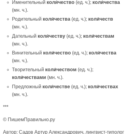
Именительный
коли́чество
(ед. ч.);
коли́чества
(мн. ч.).
Родительный
коли́чества
(ед. ч.);
коли́честв
(мн. ч.).
Дательный
коли́честву
(ед. ч.);
коли́чествам
(мн. ч.).
Винительный
коли́чество
(ед. ч.);
коли́чества
(мн. ч.).
Творительный
коли́чеством
(ед. ч.);
коли́чествами
(мн. ч.).
Предложный
коли́честве
(ед. ч.);
коли́чествах
(мн. ч.).
***
© ПишемПравильно.ру
Автор: Садов Артур Александрович, лингвист-типолог