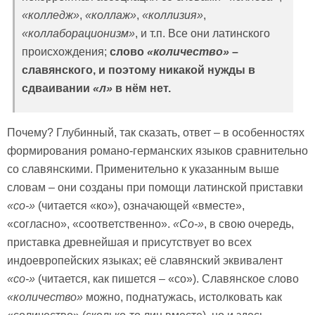
«колледж»
,
«коллаж»
,
«коллизия»
,
«коллаборационизм»
, и т.п. Все они латинского
происхождения;
слово
«количество»
–
славянского, и поэтому никакой нужды в
сдваивании
«л»
в нём нет.
Почему? Глубинный, так сказать, ответ – в особенностях
формирования романо-германских языков сравнительно
со славянскими. Применительно к указанным выше
словам – они созданы при помощи латинской приставки
«
co-»
(читается «ко»), означающей «вместе»,
«согласно», «соответственно».
«
Co-»
, в свою очередь,
приставка древнейшая и присутствует во всех
индоевропейских языках; её славянский эквивалент
«со-»
(читается, как пишется – «со»). Славянское слово
«количество»
можно, поднатужась, истолковать как