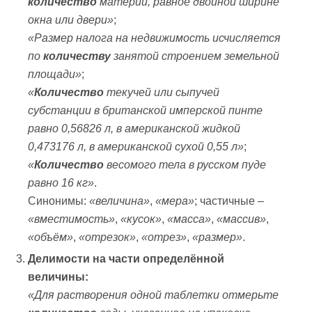
количество
материи, равное двойной ширине
окна или двери»
;
«Размер налога на недвижимость исчисляется
по
количеству
занятой строением земельной
площади»
;
«
Количество
текучей или сыпучей
субстанции в британской имперской пинте
равно 0,56826 л, в американской жидкой
0,473176 л, в американской сухой 0,55 л»
;
«
Количество
весомого тела в русском пуде
равно 16 кг»
.
Синонимы:
«величина»
,
«мера»
; частичные –
«вместимость»
,
«кусок»
,
«масса»
,
«массив»
,
«объём»
,
«отрезок»
,
«отрез»
,
«размер»
.
Делимости на части определённой
величины:
«Для растворения одной таблетки отмерьте