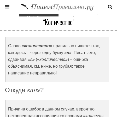
Моб. Версия
Полная
“Количество”
Слово
«
количество
»
правильно пишется так,
как здесь – через одну букву
«л»
. Писать его,
сдваивая
«л»
(
«колличество»
) – ошибка
объяснимая, см. ниже, но грубая; такое
написание неправильно!
Откуда
«лл»
?
Причина ошибок в данном случае, вероятно,
некорректная ассоциация со словами
«коллега»
,