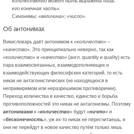
количественно может быть выражена лишь
его конечная часть»
.
Синонимы:
«величина»
;
«число».
Об антонимах
Викисловарь даёт антонимом к
«количество»
–
«качество»
. Это принципиально неверно, так как
«количество»
и
«качество»
(англ. quantity и quality) есть
пара взаимосвязанных, взаимодополняющих и
взаимодействующих философских категорий, то есть
никак не антагонистических (не находящихся в
непримиримом или неразрешимом противоречии).
Переход количества в качество, единство и борьба
противоположностей это никак не антагонизмы. Поэтому
антонимами
к
«
количество
»
будут
«
ничто
»
и
«
бесконечность
»
, уж их-то никак не пересчитаешь, и
они не перейдут в новое качество путём только лишь