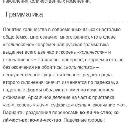
накопления количественных изменений.
Грамматика
Понятие количества в современных языках настолько
общо (ёмко, многозначно, многогранно), что в слове
«количество»
современная русская грамматика
выделяет всего две части: корень
«количеств-»
и
окончание
«-о»
. Слили бы, наверное, с корнем и его, но
без окончания не обойтись:
«количество»
–
неодушевлённое существительное среднего рода
второго склонения; значит, изменяется по падежам, а
падежные формы образуются именно изменением
окончания. Архаичное деление на части: приставка
«ко-»
, корень
«-лич-»
, суффикс
«-еств-»
, окончание
«-о»
.
Варианты разделения переносами
ко-ли́-че-ство
;
ко-
ли́-чест-во
;
ко-ли́-чес-тво
. Падежные формы: