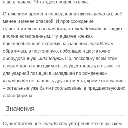
ещё в начале 70-х годов прошлого века.
С течением времени повседневная жизнь делалась всё
менее и менее опасной. И происхождение
существительного
«
кладо́вка»
от
«
кладо́мый»
выглядит
вполне естественным. Ну, а далее кое-как
приспособленная к своему назначению
«
кладо́вка»
обратилась в постоянную, побольше и достаточно
оборудованную
«кладову́ю»
. Но, поскольку всем этим
словам долго приходилось сосуществовать в языке, то
для ударной позиции в «младшей по рождению»
«кладово́й»
не нашлось другого места, кроме окончания
– остальные уже были использованы в предшествующих
словоформах.
Значения
Существительное
«
кладова́я»
употребляется в русском