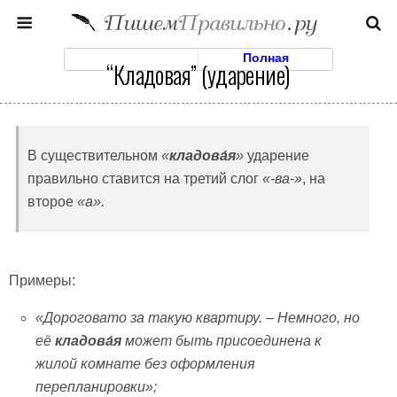
Моб. Версия
Полная
“Кладовая” (ударение)
В существительном
«
кладова́я
»
ударение
правильно ставится на третий слог
«-ва-»
, на
второе
«а».
Примеры:
«Дороговато за такую квартиру. – Немного, но
её
кладова́я
может быть присоединена к
жилой комнате без оформления
перепланировки»;