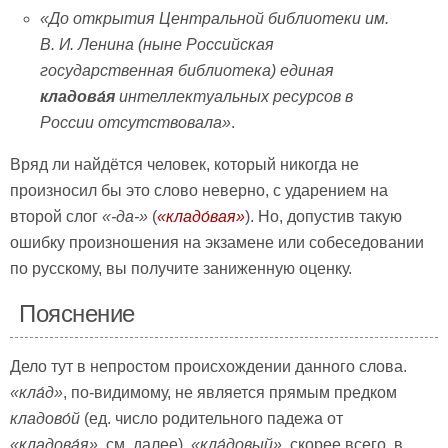
«До открытия Центральной библиотеки им.
В. И. Ленина (ныне Российская
государственная библиотека) единая
кладова́я
интеллектуальных ресурсов в
России отсутствовала»
.
Вряд ли найдётся человек, который никогда не
произносил бы это слово неверно, с ударением на
второй слог
«-да-»
(
«
кладо́вая»
). Но, допустив такую
ошибку произношения на экзамене или собеседовании
по русскому, вы получите заниженную оценку.
Пояснение
Дело тут в непростом происхождении данного слова.
«
кла́д»
, по-видимому, не является прямым предком
кладово́й
(ед. число родительного падежа от
«
кладова́я
»
, см. далее).
«
кла́довый
»
, скорее всего, в