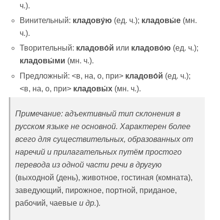
ч.).
Винительный:
кладову́ю
(ед. ч.);
кладовы́е
(мн.
ч.).
Творительный:
кладово́й
или
кладово́ю
(ед. ч.);
кладовы́ми
(мн. ч.).
Предложный: <в, на, о, при>
кладово́й
(ед. ч.);
<в, на, о, при>
кладовы́х
(мн. ч.).
Примечание: адъективный тип склонения в
русском языке не основной. Характерен более
всего для существительных, образованных от
наречий и прилагательных путём простого
перевода из одной части речи в другую
(выходной (день), животное, гостиная (комната),
заведующий, пирожное, портной, приданое,
рабочий, чаевые
и др.
)
.