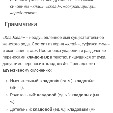
синонимы
«клад», «склад»,
«сокровищница»,
«средоточие»
.
Грамматика
«Кладовая»
– неодушевлённое имя существительное
женского рода. Состоит из корня
«клад-»
, суфикса
«-ов-»
и окончания
«-ая»
. Постановка ударения и разделение
переносами
кла-до-ва́я
; в текстах, пишущихся от руки,
допустимо переносить
клад-ов-а́я
. Принадлежит
адъективному склонению:
Именительный:
кладова́я
(ед. ч.);
кладовы́е
(мн. ч.).
Родительный:
кладово́й
(ед. ч.);
кладовы́х
(мн.
ч.).
Дательный:
кладово́й
(ед. ч.);
кладовы́м
(мн.