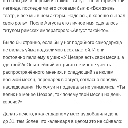
по пальцам, и первый из таких – Август. По исторической
легенде, последними его словами были: «Вся жизнь
театр, и все мы в нём актёры. Надеюсь, я хорошо сыграл
свою роль». После Августа его личное имя сделалось
титулом римских императоров: «Август такой-то».
Было бы странно, если бы у ног подобного самодержца
не вилась уйма подхалимов всех мастей. И они
постоянно пели ему в уши: «У Цезаря есть свой месяц, а
где твой?» Опытнейший интриган не мог не учесть
распространённого мнения, и следующий за июлем,
восьмой месяц, перенарёк в август, согласно порядку
наследования. Но холуи и подпевалы не унимались: «Ты
велик не менее Цезаря, так почему твой месяц на день
короче?»
Делать нечего, к календарному месяцу добавили день,
до 31, тем более что календаря в целом это не сбивало: