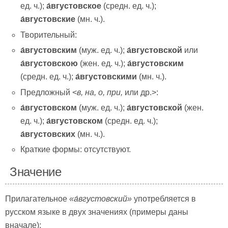
ед. ч.);
а́вгустовское
(средн. ед. ч.);
а́вгустовские
(мн. ч.).
Творительный:
а́вгустовским
(муж. ед. ч.);
а́вгустовской
или
а́вгустовскою
(жен. ед. ч.);
а́вгустовским
(средн. ед. ч.);
а́вгустовскими
(мн. ч.).
Предложный <
в, на, о, при,
или др.>:
а́вгустовском
(муж. ед. ч.);
а́вгустовской
(жен.
ед. ч.);
а́вгустовском
(средн. ед. ч.);
а́вгустовских
(мн. ч.).
Краткие формы: отсутствуют.
Значение
Прилагательное
«
а́вгустовский»
употребляется в
русском языке в двух значениях (примеры даны
вначале):