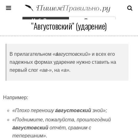
Моб. Версия
Полная
“Августовский” (ударение)
В прилагательном
«
а́
вгустовский
»
и всех его
падежных формах ударение нужно ставить на
первый слог
«ав-»
, на
«а».
Например:
«Плохо переношу
а́вгустовский
зной»;
«Поднимите, пожалуйста, прошлогодний
а́вгустовский
отчёт, сравним с
теперешним»
.