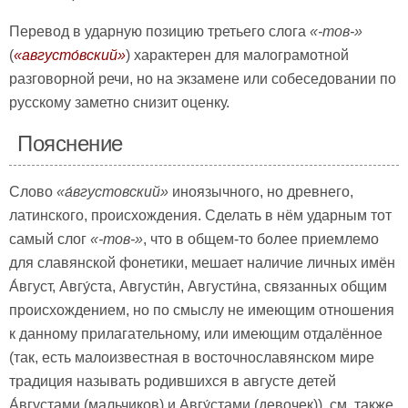
Перевод в ударную позицию третьего слога
«-тов-»
(
«
августо́вский»
) характерен для малограмотной
разговорной речи, но на экзамене или собеседовании по
русскому заметно снизит оценку.
Пояснение
Слово
«
а́вгустовский»
иноязычного, но древнего,
латинского, происхождения. Сделать в нём ударным тот
самый слог
«-тов-»
, что в общем-то более приемлемо
для славянской фонетики, мешает наличие личных имён
А́вгуст, Авгу́ста, Августи́н, Августи́на, связанных общим
происхождением, но по смыслу не имеющим отношения
к данному прилагательному, или имеющим отдалённое
(так, есть малоизвестная в восточнославянском мире
традиция называть родившихся в августе детей
А́вгустами (мальчиков) и Авгу́стами (девочек)), см. также