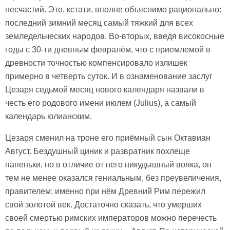
несчастий. Это, кстати, вполне объяснимо рационально:
последний зимний месяц самый тяжкий для всех
земледельческих народов. Во-вторых, введя високосные
годы с 30-ти дневным февралём, что с приемлемой в
древности точностью компенсировало излишек
примерно в четверть суток. И в ознаменование заслуг
Цезаря седьмой месяц нового календаря назвали в
честь его родового имени июлем (Julius), а самый
календарь юлианским.
Цезаря сменил на троне его приёмный сын Октавиан
Август. Бездушный циник и развратник похлеще
папеньки, но в отличие от него никудышный вояка, он
тем не менее оказался гениальным, без преувеличения,
правителем: именно при нём Древний Рим пережил
свой золотой век. Достаточно сказать, что умерших
своей смертью римских императоров можно перечесть