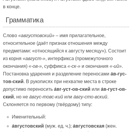
в конце.
Грамматика
Слово
«августовский»
– имя прилагательное,
относительное (даёт признак отношения между
предметами: «относящийся к августу месяцу»). Состоит
из корня
«август-»
, интерфикса (промежуточного
окончания)
«-ов-»
, суффикса
«-ск-»
и окончания
«-ий»
.
Постановка ударения и разделение переносами
а́в-гус-
тов-ский
. В рукописях при нехватке места в строке
допустимо переносить
а́вг-уст-ов-ский
или
а́в-густ-ов-
ский
, но не
а́вгус-товс-кий
или
а́вгу-сто-вский
.
Склоняется по первому (твёрдому) типу:
Именительный:
а́вгустовский
(муж. ед. ч.);
а́вгустовская
(жен.