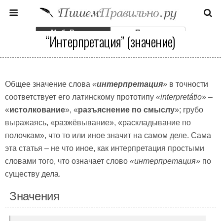
Моб. Версия
Полная
“Интерпретация” (значение)
Общее значение слова
«
интерпретация
»
в точности
соответствует его латинскому прототипу
«
interpret
a
́tio
» –
«
истолкование
», «
разъяснение по смыслу
»; грубо
выражаясь, «разжёвывание», «раскладывание по
полочкам», что то или иное значит на самом деле. Сама
эта статья – не что иное, как интерпретация простыми
словами того, что означает слово
«интерпретация»
по
существу дела.
Значения