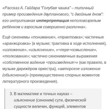
«Рассказ А. Гайдара “Голубая чашка” – типичный
пример произведения двупланового, “с двойным дном”:
его интуитивная
интерпретация
неполовозрелым
ребёнком и взрослым совершенно различна»
.
Ещё синонимы
«понимание», «трактовка»
; частичные
«аранжировка»
(в музыке; трактовка в ходе исполнения)
,
«изложение»
,
«изъяснение»,
«<пере>осмысление»,
«толкование»
; частично синонимичные выражения
«собственное ви́дение <произведения>»
(как правило, в
музыке дирижёром оркестра)
, «авторское изложение
(объяснение)»
(преимущественно спорных моментов
литературного произведения).
В математике и точных науках –
изъяснение
(синоним) сути, физической
сущности величин, функций, элементов