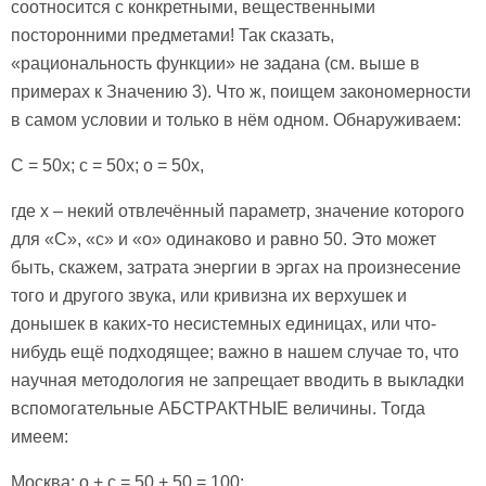
соотносится с конкретными, вещественными
посторонними предметами! Так сказать,
«рациональность функции» не задана (см. выше в
примерах к Значению 3). Что ж, поищем закономерности
в самом условии и только в нём одном. Обнаруживаем:
С = 50х; с = 50х; о = 50х,
где х – некий отвлечённый параметр, значение которого
для «С», «с» и «о» одинаково и равно 50. Это может
быть, скажем, затрата энергии в эргах на произнесение
того и другого звука, или кривизна их верхушек и
донышек в каких-то несистемных единицах, или что-
нибудь ещё подходящее; важно в нашем случае то, что
научная методология не запрещает вводить в выкладки
вспомогательные АБСТРАКТНЫЕ величины. Тогда
имеем:
Москва: о + с = 50 + 50 = 100;