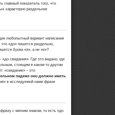
ь главный показатель того, что
рых характерно раздельное
один любопытный вариант написания
 что «до» пишется раздельно,
ишется буква «я», а не «е»?
 «до свидания». Где это видано, где
ельным, стоящим в каком-то другом
т: «свидание» – это
ительном падеже оно должно иметь
ния» в исследуемой нами фразе
фразу с мягким знаком, то есть «до