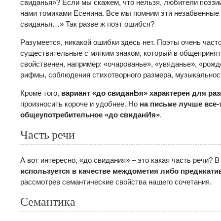
свиданья»? Если мы скажем, что нельзя, любители поэзи
нами томиками Есенина. Все мы помним эти незабвенные с
свиданья…» Так разве ж поэт ошибся?
Разумеется, никакой ошибки здесь нет. Поэты очень част
существительные с мягким знаком, который в общепринят
свойственен, например: «очарованье», «увяданье», «рожд
рифмы, соблюдения стихотворного размера, музыкальност
Кроме того,
вариант «до свиданЬя» характерен для ра
произносить короче и удобнее. Но
на письме лучше все-
общеупотребительное «до свиданИя»
.
Часть речи
А вот интересно, «до свидания» – это какая часть речи?
используется в качестве междометия либо предикати
рассмотрев семантические свойства нашего сочетания.
Семантика