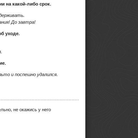
и на какой-либо срок.
адерживать.
ния! До завтра!
об уходе.
.
ие.
альто и поспешно удалился.
льно, не окажись у него