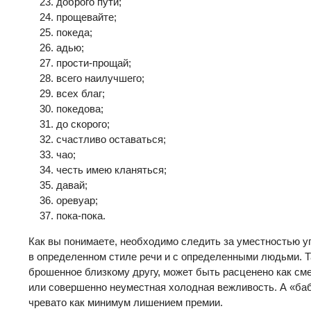
доброго пути;
прощевайте;
покеда;
адью;
прости-прощай;
всего наилучшего;
всех благ;
покедова;
до скорого;
счастливо оставаться;
чао;
честь имею кланяться;
давай;
оревуар;
пока-пока.
Как вы понимаете, необходимо следить за уместностью уп
в определенном стиле речи и с определенными людьми. Та
брошенное близкому другу, может быть расценено как сме
или совершенно неуместная холодная вежливость. А «баб
чревато как минимум лишением премии.