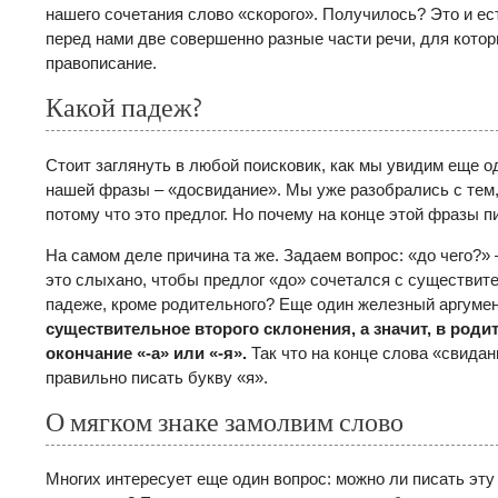
нашего сочетания слово «скорого». Получилось? Это и ест
перед нами две совершенно разные части речи, для кото
правописание.
Какой падеж?
Стоит заглянуть в любой поисковик, как мы увидим еще 
нашей фразы – «досвидание». Мы уже разобрались с тем,
потому что это предлог. Но почему на конце этой фразы п
На самом деле причина та же. Задаем вопрос: «до чего?» –
это слыхано, чтобы предлог «до» сочетался с существит
падеже, кроме родительного? Еще один железный аргумен
существительное второго склонения, а значит, в род
окончание «-а» или «-я».
Так что на конце слова «свида
правильно писать букву «я».
О мягком знаке замолвим слово
Многих интересует еще один вопрос: можно ли писать эту 