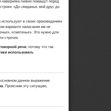
и наверняка гневно помашут перед
троки: «До свиданья, мой друг, до
о используют в своих произведениях
ом варианте написания им не
енье», «смятенье». Это нужно для
и строчек.
зговорной речи
, потому что так
таки использовать
 В основном данное выражение
ва
. Проясним эту ситуацию,