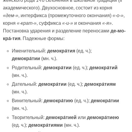
женского рода 1-го склонения в школьной традиции (II
академического). Двухосновное, состоит из корня
«дем-»
, интерфикса (промежуточного окончания)
«-о-»
,
корня
«-крат-»
, суффикса
«-и-»
и окончания
«-я»
.
Постановка ударения и разделение переносами
де-мо-
кра́-тия
. Падежные формы:
Именительный:
демокра́тия
(ед. ч.);
демокра́тии
(мн. ч.).
Родительный:
демокра́тии
(ед. ч.);
демокра́тий
(мн. ч.).
Дательный:
демокра́тии
(ед. ч.);
демокра́тиям
(мн. ч.).
Винительный:
демокра́тию
(ед. ч.);
демокра́тии
(мн. ч.).
Творительный:
демокра́тией
или
демокра́тиею
(ед. ч.);
демокра́тиями
(мн. ч.).