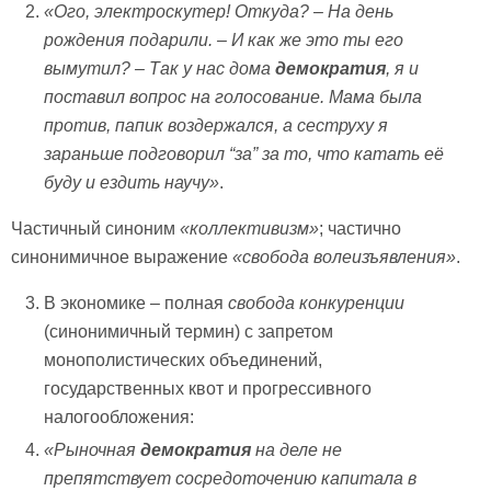
«Ого, электроскутер! Откуда? – На день
рождения подарили. – И как же это ты его
вымутил? – Так у нас дома
демократия
, я и
поставил вопрос на голосование. Мама была
против, папик воздержался, а сеструху я
зараньше подговорил
“
за
”
за то, что катать её
буду и ездить научу»
.
Частичный синоним
«коллективизм»
; частично
синонимичное выражение
«свобода волеизъявления»
.
В экономике – полная
свобода конкуренции
(синонимичный термин) с запретом
монополистических объединений,
государственных квот и прогрессивного
налогообложения:
«Рыночная
демократия
на деле не
препятствует сосредоточению капитала в