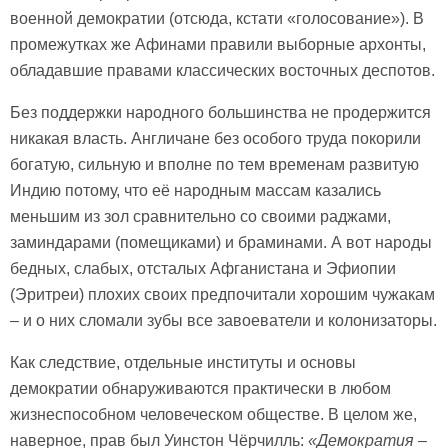
военной демократии (отсюда, кстати «голосование»). В
промежутках же Афинами правили выборные архонты,
обладавшие правами классических восточных деспотов.
Без поддержки народного большинства не продержится
никакая власть. Англичане без особого труда покорили
богатую, сильную и вполне по тем временам развитую
Индию потому, что её народным массам казались
меньшим из зол сравнительно со своими раджами,
заминдарами (помещиками) и браминами. А вот народы
бедных, слабых, отсталых Афганистана и Эфиопии
(Эритреи) плохих своих предпочитали хорошим чужакам
– и о них сломали зубы все завоеватели и колонизаторы.
Как следствие, отдельные институты и основы
демократии обнаруживаются практически в любом
жизнеспособном человеческом обществе. В целом же,
наверное, прав был Уинстон Чёрчилль:
«Демократия –