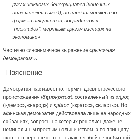
руках немногих бенефициаров (конечных
получателей выгод), но плодит множество
фирм – спекулянтов, посредников и
“
прокладок
”
, мёртвым грузом висящих на
экономике»
.
Частично синонимичное выражение
«рыночная
демократия»
.
Пояснение
Демократия, как известно, термин древнегреческого
происхождения (
δημοκρατία
), составленный из
δήμος
(«демос», «народ») и
κράτος
(«кратос», «власть»). Но
афинская демократия действовала лишь на народных
собраниях, вопросы на которых решались даже не
номинальным простым большинством, а по принципу
«кто кого переорёт», то есть как в любой первобытной