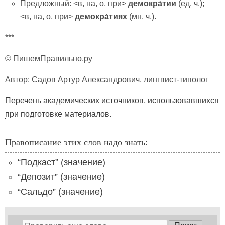
Предложный: <в, на, о, при>
демокра́тии
(ед. ч.);
<в, на, о, при>
демокра́тиях
(мн. ч.).
***
© ПишемПравильно.ру
Автор: Садов Артур Александрович, лингвист-типолог
Перечень академических источников, использовавшихся
при подготовке материалов.
Правописание этих слов надо знать:
“Подкаст” (значение)
“Депозит” (значение)
“Сальдо” (значение)