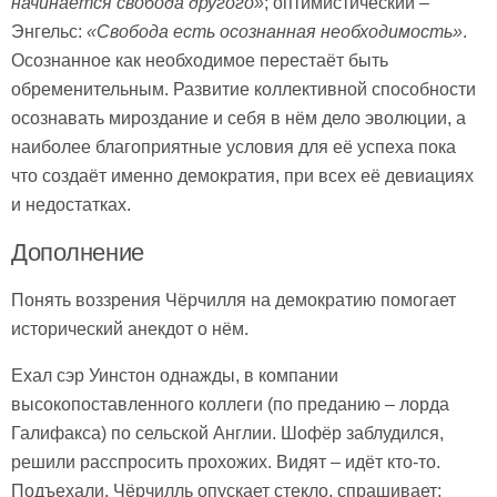
начинается свобода другого»
; оптимистический –
Энгельс:
«Свобода есть осознанная необходимость»
.
Осознанное как необходимое перестаёт быть
обременительным. Развитие коллективной способности
осознавать мироздание и себя в нём дело эволюции, а
наиболее благоприятные условия для её успеха пока
что создаёт именно демократия, при всех её девиациях
и недостатках.
Дополнение
Понять воззрения Чёрчилля на демократию помогает
исторический анекдот о нём.
Ехал сэр Уинстон однажды, в компании
высокопоставленного коллеги (по преданию – лорда
Галифакса) по сельской Англии. Шофёр заблудился,
решили расспросить прохожих. Видят – идёт кто-то.
Подъехали, Чёрчилль опускает стекло, спрашивает: