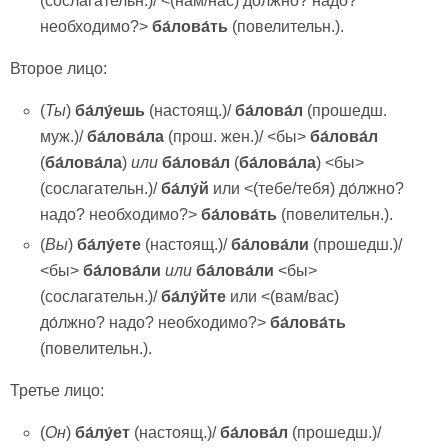
(сослагательн.)/ <(нам/нас) до́лжно? надо?
необходимо?>
ба́лова́ть
(повелительн.).
Второе лицо:
(
Ты
)
ба́лу́ешь
(настоящ.)/
ба́лова́л
(прошедш.
муж.)/
ба́лова́ла
(прош. жен.)/ <бы>
ба́лова́л
(
ба́лова́ла
)
или
ба́лова́л
(
ба́лова́ла
) <бы>
(сослагательн.)/
ба́лу́й
или <(тебе/тебя) до́лжно?
надо? необходимо?>
ба́лова́ть
(повелительн.).
(
Вы
)
ба́лу́ете
(настоящ.)/
ба́лова́ли
(прошедш.)/
<бы>
ба́лова́ли
или
ба́лова́ли
<бы>
(сослагательн.)/
ба́лу́йте
или <(вам/вас)
до́лжно? надо? необходимо?>
ба́лова́ть
(повелительн.).
Третье лицо:
(
Он
)
ба́лу́ет
(настоящ.)/
ба́лова́л
(прошедш.)/