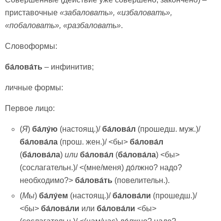
приставочные
«забалова
ть», «избаловать»,
«побаловать», «разбаловать»
.
Словоформы:
ба́лова́ть
– инфинитив;
личные формы:
Первое лицо:
(
Я
)
ба́лу́ю
(настоящ.)/
ба́лова́л
(прошедш. муж.)/
ба́лова́ла
(прош. жен.)/ <бы>
ба́лова́л
(
ба́лова́ла
)
или
ба́лова́л
(
ба́лова́ла
) <бы>
(сослагательн.)/ <(мне/меня) до́лжно? надо?
необходимо?>
ба́лова́ть
(повелительн.).
(
Мы
)
ба́лу́ем
(настоящ.)/
ба́лова́ли
(прошедш.)/
<бы>
ба́лова́ли
или
ба́лова́ли
<бы>