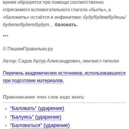
время образуется при помощи соответственно
спрягаемого вспомогательного глагола
«быть»
, а
«баловать»
остаётся в инфинитиве:
буду/будем/будешь/
будете/будет/будут…
ба́лова́ть
.
***
© ПишемПравильно.ру
Автор: Садов Артур Александрович, лингвист-типолог
Перечень академических источников, использовавшихся
при подготовке материалов.
Правописание этих слов надо знать:
“Баловать” (ударение)
“Балуясь” (ударение)
“Баловаться” (ударение)