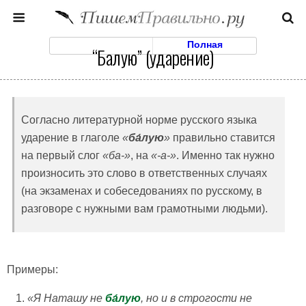
Моб. Версия
Полная
“Балую” (ударение)
Согласно литературной норме русского языка
ударение в глаголе
«
ба́лую
»
правильно ставится
на первый слог
«ба-»
, на
«-а-»
. Именно так нужно
произносить это слово в ответственных случаях
(на экзаменах и собеседованиях по русскому, в
разговоре с нужными вам грамотными людьми).
Примеры:
«Я Наташу не
ба́лую
, но и в строгости не