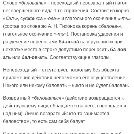
Слово
«баловать»
– переходный невозвратный глагол
несовершенного вида 1-го спряжения. Состоит из корня
«бал-»
, суффикса
«-ова-»
и глагольного окончания
«-ть»
(состав по словарю А. Н. Тихонова корень
«балова-»
,
глагольное окончание
«-ть»
). Постановка ударения и
разделение переносами
ба́-ло-ва́ть
; в рукописях при
нехватке места в строке допустимо переносить
ба́-лов-
а́ть
или
ба́л-ов-а́ть
. Соответствующие глаголы:
Непереходный – отсутствует, поскольку без объекта
приложения действия невозможно его осуществление.
Некого или некому баловать – никто и не будет балован.
Возвратный
«баловаться»
(действие возвращается к
действующему лицу, обращается на него, совершается
над ним). Лично-возвратный: кто-то занимается
баловством, то есть сам себя балует.
Совершенные (действие уже совершено, закончено) –