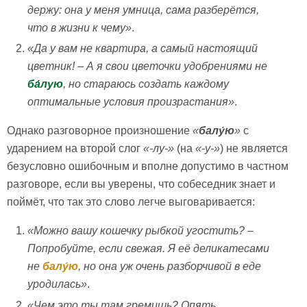
держу: она у меня умница, сама разберётся,
что в жизни к чему»
.
«Да у вам не квартира, а самый настоящий
цветник! – А я свои цветочки удобрениями не
ба́лую
, но стараюсь создать каждому
оптимальные условия произрастания
»
.
Однако разговорное произношение
«
балу́ю
»
с
ударением на второй слог
«-лу-»
(на
«-у-»
) не является
безусловно ошибочным и вполне допустимо в частном
разговоре, если вы уверены, что собеседник знает и
поймёт, что так это слово легче выговаривается:
«Можно вашу кошечку рыбкой угостить? –
Попробуйте, если свежая. Я её деликатесами
не
балу́ю
, но она уж очень разборчивой в еде
уродилась»
.
«Чем это ты там гремишь? Опять