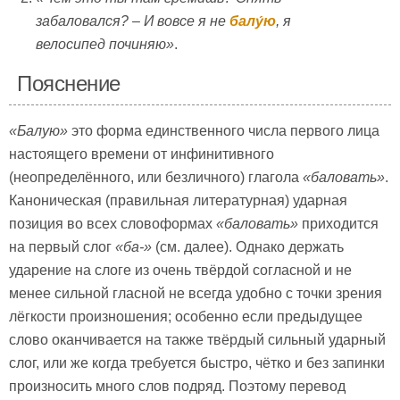
забаловался? – И вовсе я не
балу́ю
, я
велосипед починяю»
.
Пояснение
«Балую»
это форма единственного числа первого лица
настоящего времени от инфинитивного
(неопределённого, или безличного) глагола
«баловать»
.
Каноническая (правильная литературная) ударная
позиция во всех словоформах
«баловать»
приходится
на первый слог
«ба-»
(см. далее). Однако держать
ударение на слоге из очень твёрдой согласной и не
менее сильной гласной не всегда удобно с точки зрения
лёгкости произношения; особенно если предыдущее
слово оканчивается на также твёрдый сильный ударный
слог, или же когда требуется быстро, чётко и без запинки
произносить много слов подряд. Поэтому перевод