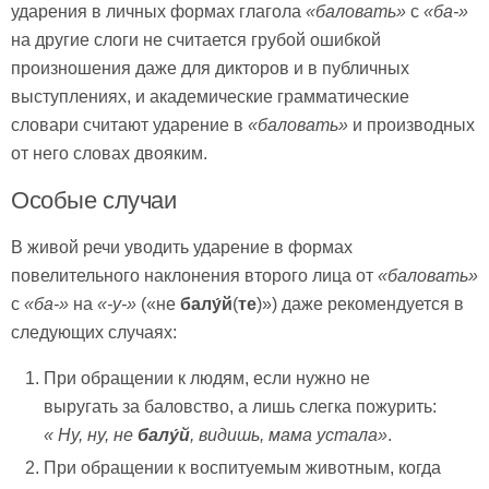
ударения в личных формах глагола
«баловать»
с
«ба-»
на другие слоги не считается грубой ошибкой
произношения даже для дикторов и в публичных
выступлениях, и академические грамматические
словари считают ударение в
«баловать»
и производных
от него словах двояким.
Особые случаи
В живой речи уводить ударение в формах
повелительного наклонения второго лица от
«баловать»
с
«ба-»
на
«-у-»
(«не
балу́й
(
те
)») даже рекомендуется в
следующих случаях:
При обращении к людям, если нужно не
выругать за баловство, а лишь слегка пожурить:
« Ну, ну, не
балу́й
, видишь, мама устала»
.
При обращении к воспитуемым животным, когда