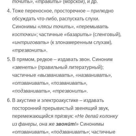
точить», «травить»
(морской), и др.
Тоже переносное, просторечное – прилюдно
обсуждать что-либо, распускать слухи.
Синонимы
«лясы точить», «перемывать
косточки»
; частичные
«базарить»
(сленговый)
,
«интриговать»
(к злонамеренным слухам)
,
«трезвонить»
.
В прямом, редкое – издавать звон. Синоним
«звенеть»
(правильный литературный);
частичные
«вызванивать»,
«названивать»,
«отзванивать», «позванивать»,
«подзванивать», «трезвонить»
.
В акустике и электроакустике – издавать
посторонний прерывистый звенящий звук,
перемежающийся при́звук:
«Не делай колонку
из фанеры, она же
звони́т
!»
Синонимы
«отзванивать», «подзванивать»
; частичные