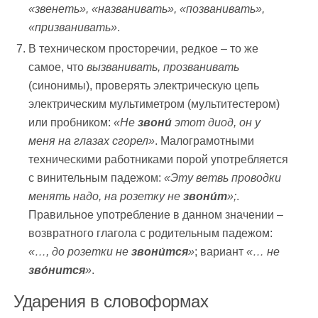
«звенеть»,
«названивать», «позванивать»,
«призванивать»
.
В техническом просторечии, редкое – то же
самое, что
вызванивать,
прозванивать
(синонимы), проверять электрическую цепь
электрическим мультиметром (мультитестером)
или пробником:
«Не
звони́
этот диод, он у
меня на глазах сгорел»
. Малограмотными
техническими работниками порой употребляется
с винительным падежом:
«Эту ветвь проводки
менять надо, на розетку не
звони́т
»;
.
Правильное употребление в данном значении –
возвратного глагола с родительным падежом:
«…, до розетки не
звони́тся
»
; вариант
«… не
зво́нится
»
.
Ударения в словоформах