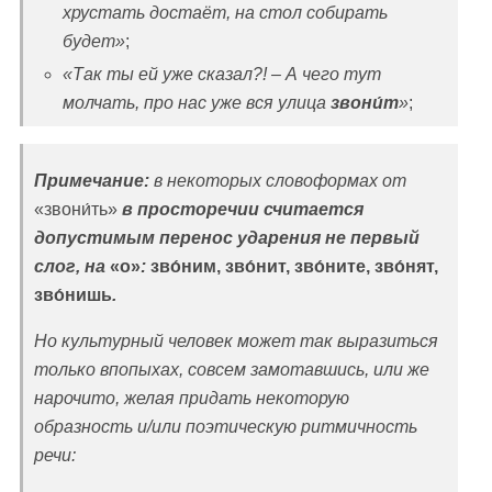
хрустать достаёт, на стол собирать
будет»
;
«Так ты ей уже сказал?! – А чего тут
молчать, про нас уже вся улица
звони́т
»
;
Примечание:
в некоторых словоформах от
«звони́ть»
в просторечии считается
допустимым перенос ударения не первый
слог, на
«о»
:
зво́ним, зво́нит, зво́ните, зво́нят,
зво́нишь
.
Но культурный человек может так выразиться
только впопыхах, совсем замотавшись, или же
нарочито, желая придать некоторую
образность и/или поэтическую ритмичность
речи: