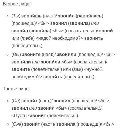
Второе лицо:
(
Ты
)
звони́шь
(наст.)/
звони́л
(
равня́лась
)
(прошедш.)/ <бы>
звони́л
(
звони́ла
)
или
звони́л
(
звони́ла
) <бы> (сослагательн.)/
звони́
или (
тебе
) <надо? необходимо?>
звони́ть
(повелительн.).
(
Вы
)
звони́те
(наст.)/
звони́ли
(прошедш.)/ <бы>
звони́ли
или
звони́ли
<бы> (сослагательн.)/
звони́те
(повелительн.) или (
вам
) <нужно?
необходимо?>
звони́ть
(повелительн.).
Третье лицо:
(
Он
)
звони́т
(наст.)/
звони́л
(прошедш.)/ <бы>
звони́л
или
звони́л
<бы> (сослагательн.)/
<Пусть>
звони́т
(повелительн.).
(
Она
)
звони́т
(наст.)/
звони́ла
(прошедш.)/ <бы>