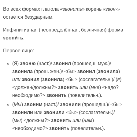
Во всех формах глагола
«звонить»
корень
«звон-»
остаётся безударным.
Инфинитивная (неопределённая, безличная) форма
звони́ть
.
Первое лицо:
(
Я
)
звоню́
(наст.)/
звони́л
(прошедш. муж.)/
звони́ла
(прош. жен.)/ <бы>
звони́л
(
звони́ла
)
или
звони́л
(
звони́ла
) <бы> (сослагательн.)/ (
я
)
<должен/должны?>
звони́ть
или
(
мне
) <надо?
необходимо?>
звони́ть
(повелительн.).
(
Мы
)
звони́м
(наст.)/
звони́ли
(прошедш.)/ <бы>
звони́ли
или
звони́ли
<бы> (сослагательн.)/
(
мы
) <должны?>
звони́ть
или
(
нам
)
<необходимо?>
звони́ть
(повелительн.).