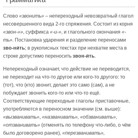
Слово
«звонить»
– непереходный невозвратный глагол
несовершенного вида 2-го спряжения. Состоит из корня
«звон
-»
»
, суффикса
«-и-»
, и глагольного окончания
«-
ть»
. Постановка ударения и разделение переносами
зво-ни́ть
; в рукописных текстах при нехватке места в
строке допустимо переносить
звон-и́ть
.
Непереходный означает, что действие не переводится,
не переходит на что-то другое или кого-то другого: то
(тот), что (кто) звонит, делает это само (сам), а не
побуждает звонить кого-то или что-то ещё.
Соответствующие переходные глаголы приставочные,
употребляются в переносном значении (см. выше):
«вызванивать»
,
«названивать», «обзванивать»,
«отзванивать»
(отменять по телефону что-либо, о чём
было договорено ранее)
, «перезванивать»,