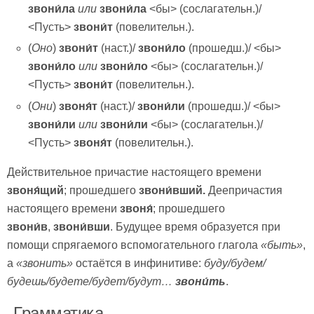
звони́ла
или
звони́ла
<бы> (сослагательн.)/
<Пусть>
звони́т
(повелительн.).
(
Оно
)
звони́т
(наст.)/
звони́ло
(прошедш.)/ <бы>
звони́ло
или
звони́ло
<бы> (сослагательн.)/
<Пусть>
звони́т
(повелительн.).
(
Они
)
звоня́т
(наст.)/
звони́ли
(прошедш.)/ <бы>
звони́ли
или
звони́ли
<бы> (сослагательн.)/
<Пусть>
звоня́т
(повелительн.).
Действительное причастие настоящего времени
звоня́щий
; прошедшего
звони́вший.
Деепричастия
настоящего времени
звоня́
; прошедшего
звони́в
,
звони́вши
. Будущее время образуется при
помощи спрягаемого вспомогательного глагола
«быть»
,
а
«звонить»
остаётся в инфинитиве:
буду/будем/
будешь/будете/будет/будут…
звони́ть
.
Грамматика