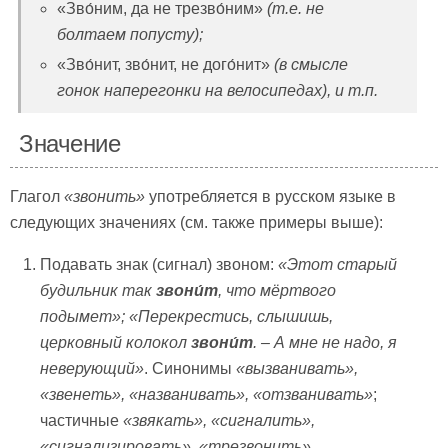
«Зво́ним, да не трезво́ним»
(т.е. не
болтаем попусту)
;
«Зво́нит, зво́нит, не дого́нит»
(в смысле
гонок наперегонки на велосипедах)
, и т.п.
Значение
Глагол
«звонить»
употребляется в русском языке в
следующих значениях (см. также примеры выше):
Подавать знак (сигнал) звоном:
«Этот старый
будильник так
звони́т
, что мёртвого
подымет»; «Перекрестись, слышишь,
церковный колокол
звони́т
. – А мне не надо, я
неверующий»
. Синонимы
«вызванивать»,
«звенеть», «названивать», «отзванивать»
;
частичные
«звякать», «сигналить»,
«сигнализировать», «трезвонить»
.