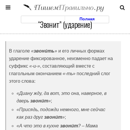
Моб. Версия
Полная
“Звонит” (ударение)
В глаголе
«
звони́ть
»
и его личных формах
ударение фиксированное, неизменно падает на
суффикс
«-и-»
, составляющий вместе с
глагольным окончанием
«-ть»
последний слог
этого слова:
«Диану жду, да вот, это она, наверное, в
дверь
звони́т
»
;
«Присядь, подожди немного, мне сейчас
как раз друг
звони́т
»
;
«А что это в кухне
звони́т
? – Мама