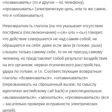
«позванивать»
(то и другое – по телефону)
,
«прозванивать»
(электрическую цепь, или то же самое,
что и
«обзванивать»
).
Невозвратность глагола (на что указывает отсутствие
постфикса (послеокончания)
«-ся» или «-сь»
) говорит,
что действие совершается не над самим собой, не
обращается на себя: даже если звон (в голове, ушах)
слышен только самому себе, то он не присущ самому
человеку, но представляет собой результат воздействия
на его организм: нервно-психического расстройства,
удара по голове, и т.п. Соответствующие возвратные
глаголы
«дозваниваться», «отзваниваться»
(перезванивать на сброшенный вызов; по смыслу
идентично английскому call back) и узкоспециальные:
«вызваниваться»,
«звониться»,
«прозваниваться»
(все
– касательно проверки исправности электрических
цепей).