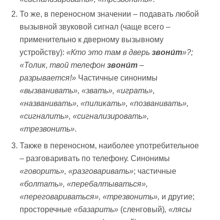
То же, в переносном значении – подавать любой
вызывной звуковой сигнал (чаще всего –
применительно к дверному вызывному
устройству):
«Кто это там в дверь
звони́т
»?;
«Толик, твой телефон
звони́т
–
разрывается!»
Частичные синонимы
«вызванивать»,
«звать»,
«играть»,
«названивать», «пиликать», «позванивать»,
«сигналить», «сигнализировать»,
«трезвонить»
.
Также в переносном, наиболее употребительное
– разговаривать по телефону. Синонимы
«говорить», «разговаривать»
; частичные
«болтать»,
«перебалтываться»,
«переговариваться», «трезвонить»,
и другие;
просторечные
«базарить»
(сленговый)
, «лясы