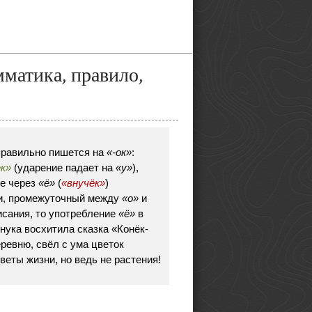
мматика, правило,
правильно пишется на
«-ок»
:
ек»
(ударение падает на
«у»
),
ие через
«ё»
(
«внучёк»
)
чи, промежуточный между
«о»
и
писания, то употребление
«ё»
в
нука восхитила сказка «Конёк-
еревню, свёл с ума цветок
веты жизни, но ведь не растения!