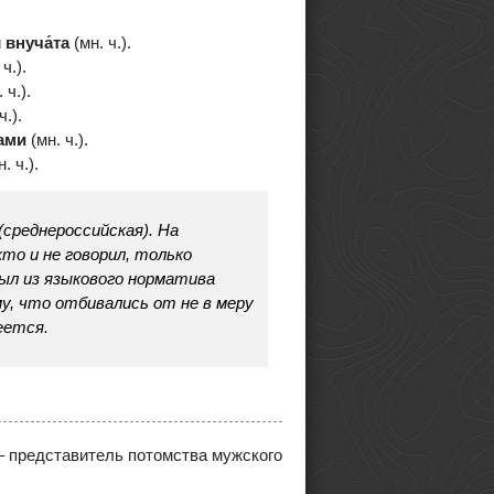
и
внуча́та
(мн. ч.).
ч.).
 ч.).
ч.).
тами
(мн. ч.).
. ч.).
среднероссийская). На
то и не говорил, только
ыл из языкового норматива
, что отбивались от не в меру
еется.
 – представитель потомства мужского