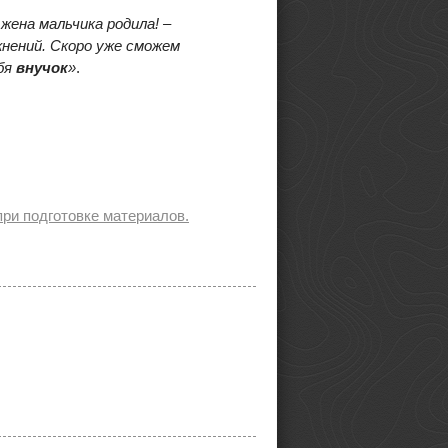
жена мальчика родила! –
жнений. Скоро уже сможем
ебя
внучок
»
.
ри подготовке материалов.