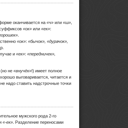
форме оканчивается на
«ч»
или
«ш»
,
и суффиксов
«ок»
или
«ек»
:
«горошек»
.
ественно
«ок»
:
«бычок»,
«дурачок»,
др.
случае и
«ек»
:
«передничек»,
»
(но не
«внучёк»
!) имеет полное
хорошо выговаривается, читается и
: не надо ставить надстрочные точки
тельное мужского рода 2-го
и
«-ек»
. Разделение переносами