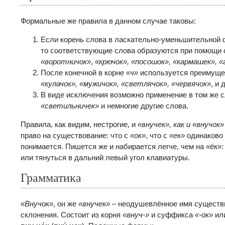
Формальные же правила в данном случае таковы:
Если корень слова в ласкательно-уменьшительной 
то соответствующие слова образуются при помощ
«воротничок»
,
«крючок», «посошок», «кармашек», 
После конечной в корне
«ч»
используется преимущ
«кулачок», «мужичок», «светлячок», «червячок»
, и 
В виде исключения возможно применение в том же 
«светильничек»
и немногие другие слова.
Правила, как видим, нестрогие, и
«внучек», как и «внучок
право на существование: что с
«ок»
, что с
«ек»
одинаково 
понимается. Пишется же и набирается легче, чем на
«ёк»
или тянуться в дальний левый угол клавиатуры.
Грамматика
«Внучок»
, он же
«внучек»
– неодушевлённое имя существи
склонения. Состоит из корня
«внуч-»
и суффикса
«-ок»
ил