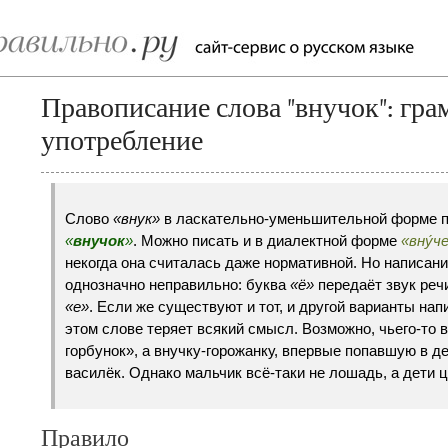
Правописание слова "внучок": гра
употребление
Слово
«внук»
в ласкательно-уменьшительной форме 
«
внучок
»
. Можно писать и в диалектной форме
«вну́ч
некогда она считалась даже нормативной. Но написан
однозначно неправильно: буква
«ё»
передаёт звук ре
«е»
. Если же существуют и тот, и другой варианты на
этом слове теряет всякий смысл. Возможно, чьего-то в
горбунок», а внучку-горожанку, впервые попавшую в д
василёк. Однако мальчик всё-таки не лошадь, а дети ц
Правило