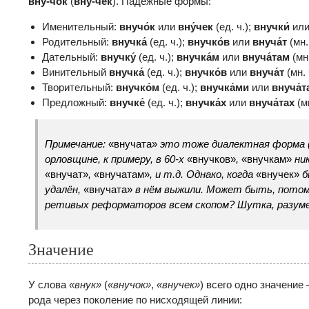
вну-чо́к
(
вну́-чек
). Падежные формы:
Именительный:
внучо́к
или
вну́чек
(ед. ч.);
внучки́
ил
Родительный:
внучка́
(ед. ч.);
внучко́в
или
внуча́т
(мн. 
Дательный:
внучку́
(ед. ч.);
внучка́м
или
внуча́там
(мн.
Винительный
внучка́
(ед. ч.);
внучко́в
или
внуча́т
(мн. 
Творительный:
внучко́м
(ед. ч.);
внучка́ми
или
внуча́
Предложный:
внучке́
(ед. ч.);
внучка́х
или
внуча́тах
(мн
Примечание:
«внучата»
это тоже диалектная форма (
орловщине, к примеру, в 60-х
«внучков»
,
«внучкам»
ник
«внучат»
,
«внучатам»
, и т.д. Однако, когда
«внучек»
б
удалён,
«внучата»
в нём выжили. Может быть, потому
ретивых реформаторов всем скопом? Шутка, разум
Значение
У слова
«внук»
(
«внучок»
,
«внучек»
) всего одно значение
рода через поколение по нисходящей линии: