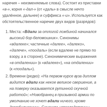
наречия – неизменяемые слова). Состоит из приставки
«в-»
, корня
«-дал-»
(от «даль» в смысле нечто
удалённое, дальнее) и суффикса
«-и»
. Используется как
обстоятельственное наречие двух видов (разрядов):
Места:
«
Вдали
за отлогой ложбиной начинался
высокий бор-беломошник»
. Синонимы
«вдалеке»
; частичные
«далее», «далеко»,
«далече», «поодаль»
(если вдалеке не прямо по
взору, а в стороне). Синонимические выражения
«в отдалении»
(к
«вдалеке»
),
«на отдалении»
(к
«поодаль»
).
Времени (редко):
«На первом курсе вуза диплом
видится
вдали
как некое великое свершение, а
на поверку оказывается рутинной скучной
работой»; «Новобранец в призывной армии по
умолчанию не хочет
вдали
ничего, кроме