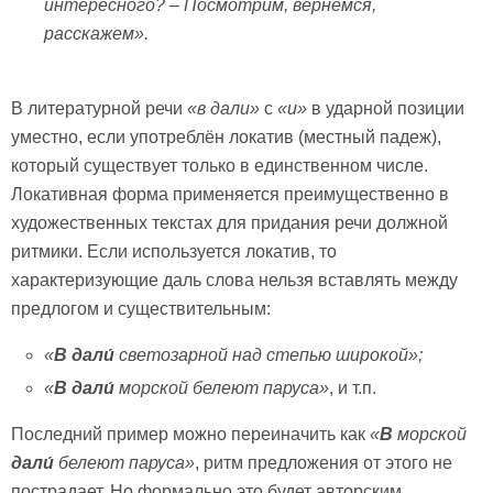
интересного? – Посмотрим, вернёмся,
расскажем».
В литературной речи
«в дали»
с
«и»
в ударной позиции
уместно, если употреблён локатив (местный падеж),
который существует только в единственном числе.
Локативная форма применяется преимущественно в
художественных текстах для придания речи должной
ритмики. Если используется локатив, то
характеризующие даль слова нельзя вставлять между
предлогом и существительным:
«
В
дали́
светозарной над степью широкой»;
«
В
дали́
морской белеют паруса»
, и т.п.
Последний пример можно переиначить как
«
В
морской
дали́
белеют паруса»
, ритм предложения от этого не
пострадает. Но формально это будет авторским