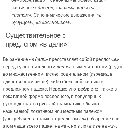
демобилизации»
. Синоним
«впоследствии»
;
частичные
«далее», «затем», «после»,
«потом»
. Синонимические выражения
«в
будущем», «в дальнейшем»
.
Существительное с
предлогом «в дали»
Выражение
«в дали»
представляет собой предлог
«в»
перед существительным
«даль»
в именительном (редко,
во множественном числе), родительном (изредка, в
единственном числе), либо (большей частью) в
предложном падеже. Нередко употребляется также в
локативной форме последнего, в популярных
руководствах по русской грамматике обычно
называемой локативом или местным падежом
(употребляется только с предлогом
«в»
). Ударение при
этом чаще всего падает на
«а»
, но в локативе на
«и»
.