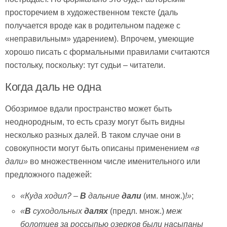
просторечием в художественном тексте (даль
получается вроде как в родительном падеже с
«неправильным» ударением). Впрочем, умеющие
хорошо писать с формальными правилами считаются
постольку, поскольку: тут судьи – читатели.
Когда даль не одна
Обозримое вдали пространство может быть
неоднородным, то есть сразу могут быть видны
несколько разных далей. В таком случае они в
совокупности могут быть описаны применением
«в
дали»
во множественном числе именительного или
предложного падежей:
«Куда ходил? –
В
дальние
дали
(им. множ.)
!»
;
«
В
суходольных
далях
(предл. множ.)
меж
болотцев за россыпью озерков были насыпаны