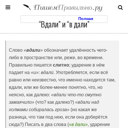
Моб. Версия
Полная
“Вдали” и “в дали”
Слово
«
вдали
»
обозначает удалённость чего-
либо в пространстве или, реже, во времени.
Правильно пишется
слитно
; ударение в нём
падает на
«и»
:
вдали́
. Употребляется, если всё
равно или неизвестно, что именно находится там,
вдали, или же более-менее понятно, что, но
неясно, как далеко:
«вдали что-то смутно
замаячило»
(что? как далеко?)
«вдали над
холмами собиралась гроза»
(но какая же
разница, что там под нею, если она доберётся
сюда?) Писать в два слова (
«в дали»
, ударение