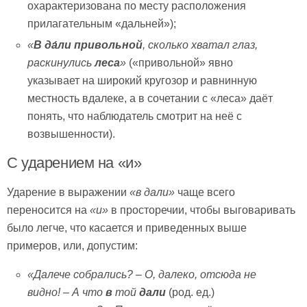
охарактеризована по месту расположения
прилагательным «дальней»);
«
В
да́ли привольной
, сколько хватал глаз,
раскинулись
леса
»
(«привольной» явно
указывает на широкий кругозор и равнинную
местность вдалеке, а в сочетании с «леса» даёт
понять, что наблюдатель смотрит на неё с
возвышенности).
С ударением на «и»
Ударение в выражении
«в дали»
чаще всего
переносится на
«и»
в просторечии, чтобы выговаривать
было легче, что касается и приведенных выше
примеров, или, допустим:
«Далече собрались? – О, далеко, отсюда не
видно! – А что
в
той
дали
(род. ед.)