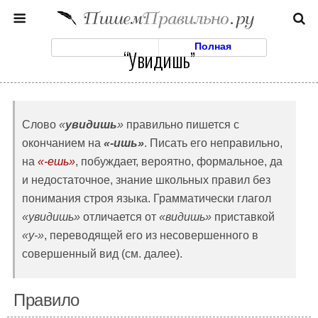
Моб. Версия
Полная
“Увидишь”
Слово
«
увидишь
»
правильно пишется с
окончанием на
«-ишь»
. Писать его неправильно,
на
«-ешь»
, побуждает, вероятно, формальное, да
и недостаточное, знание школьных правил без
понимания строя языка. Грамматически глагол
«увидишь»
отличается от
«видишь»
приставкой
«у-»
, переводящей его из несовершенного в
совершенный вид (см. далее).
Правило