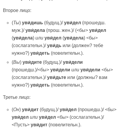
Второе лицо:
(
Ты
)
у
ви́дишь
(будущ.)/
у
ви́дел
(прошедш.
муж.)/
у
ви́дела
(прош. жен.)/ (<бы>
у
ви́дел
(
у
ви́дела
)
или
у
ви́дел
(
у
ви́дела
) <бы>
(сослагательн.)/
у
ви́дь
или (должен? тебе
нужно?)
у
ви́деть
(повелительн.).
(
Вы
)
у
ви́дите
(будущ.)/
у
ви́дели
(прошедш.)/<бы>
у
ви́дели
или
у
ви́дели
<бы>
(сослагательн.)/
у
ви́дьте
или (должны? вам
нужно?)
у
ви́деть
(повелительн.).
Третье лицо:
(
Он
)
у
ви́дит
(будущ.)/
у
ви́дел
(прошедш.)/ <бы>
у
ви́дел
или
у
ви́дел
<бы> (сослагательн.)/
<Пусть>
у
ви́дит
(повелительн.).