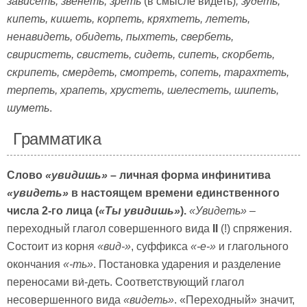
зависеть, звенеть, зреть
(в смысле видеть)
, зудеть,
кипеть, кишеть, корпеть, кряхтеть, лететь,
ненавидеть, обидеть, пыхтеть, свербеть,
свиристеть, свистеть, сидеть, сипеть, скорбеть,
скрипеть, смердеть, смотреть, сопеть, тарахтеть,
терпеть, храпеть, хрустеть, шелестеть, шипеть,
шуметь
.
Грамматика
Слово
«увидишь»
– личная форма инфинитива
«увидеть»
в настоящем времени единственного
числа 2-го лица (
«Ты увидишь»
).
«Увидеть»
–
переходный глагол совершенного вида
II
(!) спряжения.
Состоит из корня
«вид-»
, суффикса
«-е-»
и глагольного
окончания
«-ть»
. Постановка ударения и разделение
переносами ви́-деть. Соответствующий глагол
несовершенного вида
«видеть»
. «Переходный» значит,