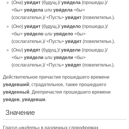
(
Она
)
у
ви́дит
(будущ.)/
у
ви́дела
(прошедш.)/
<бы>
у
ви́дела
или
у
ви́дела
<бы>
(сослагательн.)/ <Пусть>
у
ви́дит
(повелительн.).
(
Оно
)
у
ви́дит
(будущ.)/
у
ви́дело
(прошедш.)/
<бы>
у
ви́дело
или
у
ви́дело
<бы>
(сослагательн.)/ <Пусть>
у
ви́дит
(повелительн.).
(
Они
)
у
ви́дят
(будущ.)/
у
ви́дели
(прошедш.)/
<бы>
у
ви́дели
или
у
ви́дели
<бы>
(сослагательн.)/ <Пусть>
у
ви́дят
(повелительн.).
Действительное причастие прошедшего времени
уви́девший
; страдательное, также прошедшего
уви́денный
. Деепричастия прошедшего времени
уви́дев
,
уви́девши
.
Значение
Глагол
«видеть»
в различных словоформах