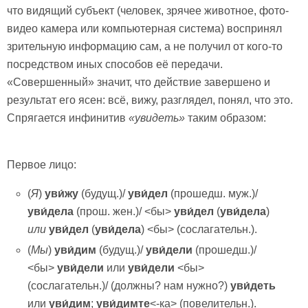
что видящий субъект (человек, зрячее животное, фото-
видео камера или компьютерная система) воспринял
зрительную информацию сам, а не получил от кого-то
посредством иных способов её передачи.
«Совершенный» значит, что действие завершено и
результат его ясен: всё, вижу, разглядел, понял, что это.
Спрягается инфинитив
«увидеть»
таким образом:
Первое лицо:
(
Я
)
у
ви́жу
(будущ.)/
у
ви́дел
(прошедш. муж.)/
у
ви́дела
(прош. жен.)/ <бы>
у
ви́дел
(
у
ви́дела
)
или
у
ви́дел
(
у
ви́дела
) <бы> (сослагательн.).
(
Мы
)
у
ви́дим
(будущ.)/
у
ви́дели
(прошедш.)/
<бы>
у
ви́дели
или
у
ви́дели
<бы>
(сослагательн.)/ (должны? нам нужно?)
у
ви́деть
или
у
ви́дим
;
у
ви́димте
<-ка> (повелительн.).