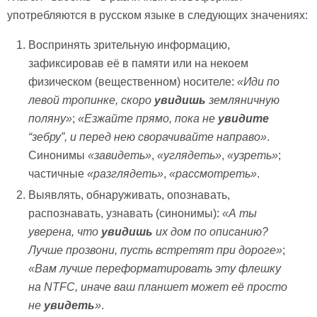
употребляются в русском языке в следующих значениях:
Воспринять зрительную информацию,
зафиксировав её в памяти или на некоем
физическом (вещественном) носителе:
«Иди по
левой тропинке, скоро
увидишь
земляничную
поляну»
;
«Езжайте прямо, пока не
увидите
“зебру
”, и перед нею сворачивайте направо»
.
Синонимы
«завидеть»
,
«углядеть»
,
«узреть»
;
частичные
«разглядеть»
,
«рассмотреть»
.
Выявлять, обнаруживать, опознавать,
распознавать, узнавать (синонимы):
«А ты
уверена, что
увидишь
их дом по описанию?
Лучше прозвони, пусть встретят при дороге»
;
«Вам лучше переформатировать эту флешку
на
NTFC, иначе ваш планшет может её просто
не
увидеть
»
.