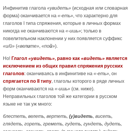
Инфинитив глагола
«увидеть»
(исходная или словарная
форма) оканчивается на
«-еть»
, что характерно для
глаголов I типа спряжения, которые в личных формах
никогда не оканчиваются на
«-ишь»
; только в
повелительном наклонении у них появляется суффикс
«и/й»
(
«вел
и
те»
,
«по
й
»
).
Но!
Глагол
«увидеть»
, равно как
«видеть»
является
исключением из общих правил спряжения русских
глаголов
: оканчиваясь в инфинитиве на
«-еть»
, он
спрягается по II типу
, глаголы которого в ряде личных
форм оканчиваются на
«-ишь»
(см. ниже).
Неправильных глаголов той же категории в русском
языке не так уж много:
блестеть, велеть, вертеть,
(у)видеть
, висеть,
глядеть, гореть, греметь, гудеть, гундеть, дудеть,