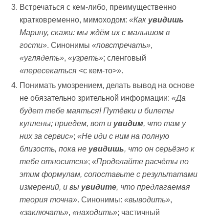
Встречаться с кем-либо, преимущественно
кратковременно, мимоходом:
«Как
увидишь
Марину, скажи: мы ждём их с малышом в
гости»
. Синонимы
«повстречать»
,
«углядеть»
,
«узреть»
; сленговый
«пересекаться
<с кем-то>
»
.
Понимать умозрением, делать вывод на основе
не обязательно зрительной информации:
«Да
будет тебе маяться! Путёвки и билеты
куплены; приедем, вот и
увидим
, что там у
них за сервис»
;
«Не иди с ним на полную
близость, пока не
увидишь
, что он серьёзно к
тебе относится»
;
«Проделайте расчёты по
этим формулам, сопоставьте с результатами
измерений, и вы
увидите
, что предлагаемая
теория точна»
. Синонимы:
«выводить»
,
«заключать»
,
«находить»
; частичный