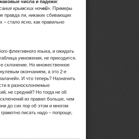
инаковые числа и падежи
:
сания крымских ноч
ей
»
. Примеры
 не правда ли, никаких сбивающих
х – стало ясно, как правильно
го флективного языка, и ожидать
 таблица умножения, не приходится.
1-е склонение. Но множественное
 нулевым окончанием, а это 2-е
 палачей». И что теперь? Назначить
сти в разносклоняемые
ий, не средний? Но тогда не об
 исключений из правил больше, чем
ни до сих пор об этом и многом
 грамотно писать надо – попроще,