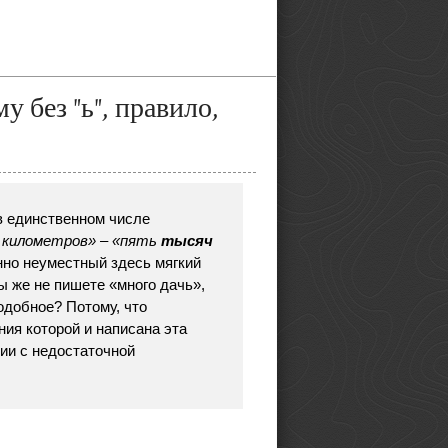
у без "ь", правило,
 в единственном числе
 километров» – «пять
тысяч
нно неуместный здесь мягкий
 же не пишете «много дачь»,
одобное? Потому, что
ия которой и написана эта
нии с недостаточной