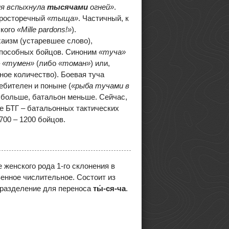
ия вспыхнула
тысячами
огней»
.
 просторечный
«тыща»
. Частичный, к
ского
«
Mille pardons!»
).
хаизм (устаревшее слово),
способных бойцов. Синоним
«туча»
–
«тумен»
(либо
«томан»
) или,
ное количество). Боевая туча
ебителен и поныне (
«рыба тучами в
к больше, батальон меньше. Сейчас,
де БТГ – батальонных тактических
700 – 1200 бойцов.
женского рода 1-го склонения в
венное числительное. Состоит из
 разделение для переноса
ты́-ся-ча
.