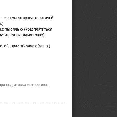
.) – «аргументировать тысячей
.).
.):
ты́сячью
(«расплатиться
рузиться тысячью тонн»).
, о, об, при>
ты́сячах
(мн. ч.).
ри подготовке материалов.