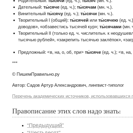
Родительный:
ты́сячи
(ед. ч.);
ты́сяч
(мн. ч.).
Дательный:
ты́сяче
(ед. ч.);
ты́сячам
(мн. ч.).
Винительный
ты́сячу
(ед. ч.);
ты́сячи
(мн. ч.).
Творительный I (общий):
ты́сячей
или
ты́сячею
(ед. ч
доводов», «обзавестись тысячей кур»;
ты́сячами
(мн. ч
Творительный II (только ед. ч. числительн. к неодушевл
тысячью рублей», «закрепить тысячью заклёпок», «заг
Предложный: <в, на, о, об, при>
ты́сяче
(ед. ч.); <в, на
***
© ПишемПравильно.ру
Автор: Садов Артур Александрович, лингвист-типолог
Перечень академических источников, использовавшихся п
Правописание этих слов надо знать:
“Предыдущий”
“Шестьдесят”