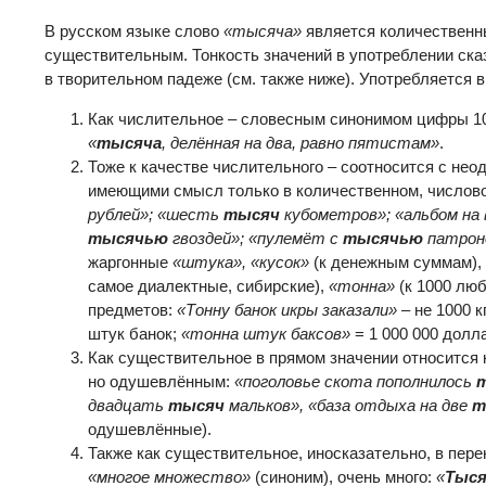
В русском языке слово
«тысяча»
является количественн
существительным. Тонкость значений в употреблении ск
в творительном падеже (см. также ниже). Употребляется 
Как числительное – словесным синонимом цифры 100
«
тысяча
, делённая на два, равно пятистам»
.
Тоже к качестве числительного – соотносится с н
имеющими смысл только в количественном, числов
рублей»; «шесть
тысяч
кубометров»; «альбом на
тысячью
гвоздей»; «пулемёт с
тысячью
патрон
жаргонные
«штука», «кусок»
(к денежным суммам),
самое диалектные, сибирские),
«тонна»
(к 1000 лю
предметов:
«Тонну банок икры заказали»
– не 1000 к
штук банок;
«тонна штук баксов»
= 1 000 000 долл
Как существительное в прямом значении относится
но одушевлённым:
«поголовье скота пополнилось
двадцать
тысяч
мальков», «база отдыха на две
т
одушевлённые).
Также как существительное, иносказательно, в пер
«многое множество»
(синоним), очень много:
«
Тыся