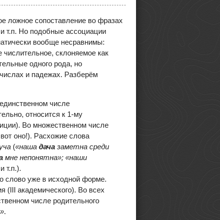
ое ложное сопоставление во фразах
, и т.п. Но подобные ассоциации
атически вообще несравнимы:
 числительное, склоняемое как
ельные одного рода, но
числах и падежах. Разберём
в единственном числе
тельно, относится к 1-му
диции). Во множественном числе
вот оно!). Расхожие слова
туча
(
«наша
дача
заметна среди
а
мне непонятна»; «наши
 и т.п.).
это слово уже в исходной форме.
я (III академического). Во всех
ственном числе родительного
»
.