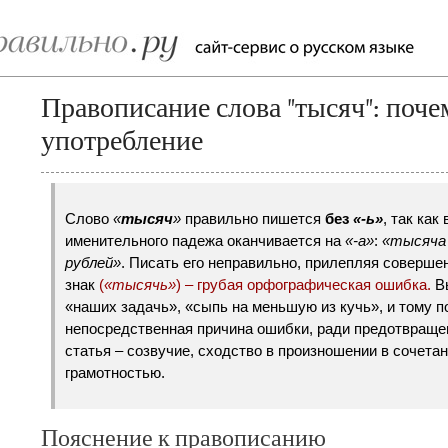
Правописание слова "тысяч": почем
употребление
Слово
«
тысяч
»
правильно пишется
без
«-ь»
, так как
именительного падежа оканчивается на
«-а»
:
«тысяча
рублей»
. Писать его неправильно, прилепляя соверше
знак
(
«тысячь»
) – грубая орфографическая ошибка.
Вы
«наших задачь», «сыпь на меньшую из кучь», и тому п
непосредственная причина ошибки, ради предотвращен
статья – созвучие, сходство в произношении в сочета
грамотностью.
Пояснение к правописанию