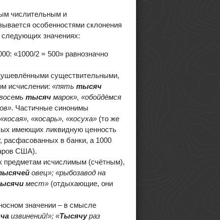
ым числительным и
азывается особенностями склонения
в следующих значениях:
0: «1000/2 = 500» равнозначно
еодушевлёнными существительными,
ом исчислении:
«пять
тысяч
 восемь
тысяч
марок», «обойдёмся
ов»
. Частичные синонимы
«косая», «косарь», «косуха»
(то же
бых имеющих ликвидную ценность
г, расфасованных в банки, а 1000
аров США).
 к предметам исчислимым (счётным),
тысячей
овец»; «рыбозавод на
ысячи
мест»
(отдыхающие, они
еносном значении – в смысле
ча
извинений!»; «
Тысячу
раз