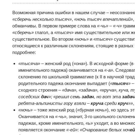
Возможная причина ошибки в нашем случае – неосознанн
«сберечь несколько тысяч»
,
«ночь тысяч впечатлений»
обманчивы. В первом примере слова на
«-чь»
–
«-ч»
грамм
«сберечь»
глагол, а
«тысяч»
имя существительное или же
существительное. Во втором
«ночь»
и
«тысяч»
существит
относящиеся к различным склонениям, стоящие в разных 
подробнее:
«тысяча»
– женский род (
«она»
). В исходной форме (
именительного падежа) оканчивается на
«-а»
. Следова
склонению по школьной грамматике (к II в научной тра
родительного падежа окончание выпадает (
«
тысяч
»
– 
сходного строения –
«дача», «задача», «круча», куча, 
соседских
дач
»; «решил семь
задач
, но вот эта
задач
ребята-альпинисты гору взяли –
круча
среди
круч
»»
,
«ночь»
– тоже женский род (
«бурная ночь»
), но здесь 
Оканчивается на
«-чь»
, значит, 3-го школьного склонени
падежах, кроме именительного,
«ь»
уходит, а во множе
появляется окончание
«-ей»
:
«Очарование белых ноч
ей