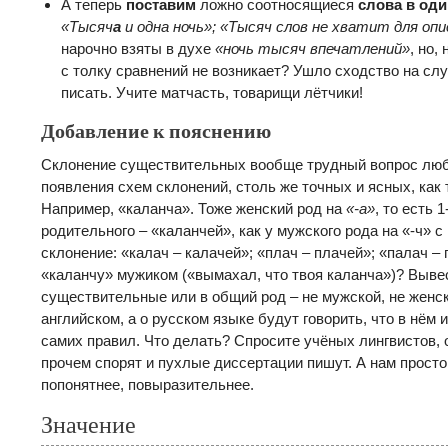
А теперь
поставим
ложно соотносящиеся
слова в од
«Тысяч
а
и одна ночь»; «Тысяч слов не хватит для опи
нарочно взяты в духе
«ночь тысяч впечатлений»
, но,
с толку сравнений не возникает? Ушло сходство на слу
писать. Учите матчасть, товарищи лётчики!
Добавление к пояснению
Склонение существительных вообще трудный вопрос любо
появления схем склонений, столь же точных и ясных, как
Например, «каланча». Тоже женский род на
«-а»
, то есть 
родительного – «каланчей», как у мужского рода на «-ч» с
склонение: «калач – калачей»; «плач – плачей»; «палач –
«каланчу» мужиком («вымахал, что твоя каланча»)? Выве
существительные или в общий род – не мужской, не женск
английском, а о русском языке будут говорить, что в нём
самих правил. Что делать? Спросите учёных лингвистов, о
прочем спорят и пухлые диссертации пишут. А нам просто
попонятнее, повыразительнее.
Значение