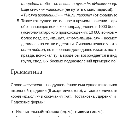
твердила тебе – не возись в лужах!»; «Иллюминац
Ещё синоним
«мириад»
(не путать с миллиардом!);
«Тысяча извинений!» – «Миль пардон!»
(от француз
Также как существительное в прямом значении – ар
обозначающее воинское подразделение в 1000 бое
(монголо-татарского происхождения; 10 000 воинов 
более позднее,
«тьма»; «тьма-тьмущая»
– несмет
делилась на сотни и десятки. Синоним неявно употр
сети прёт»
), но в военном деле давно изжито: пол
правда, воинская туча вроде бы возрождается в ви
групп, сводных боевых подразделений примерно по 
Грамматика
Слово
«тысяча»
– неодушевлённое имя существительное 
школьной традиции (II академического), а также количест
корня
«тысяч-»
и окончания
«-а»
. Постановка ударения и
Падежные формы:
Именительный:
ты́сяча
(ед. ч.);
ты́сячи
(мн. ч.).