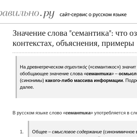
Значение слова "семантика": что о
контекстах, объяснения, примеры
На древнегреческом
σημαντικός
(«семантикос») значи
обобщающее значение слова
«
семантика
»
–
осмысл
(синонимы)
какого-либо массива информации
. Подр
далее.
В русском языке слово
«
семантика
»
употребляется в сл
Общее –
смысловое содержание
(синонимичное 