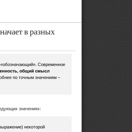
значает в разных
т «обозначающий». Современное
енность, общий смысл
обнее по точным значениям –
едующих значениях:
выражение) некоторой