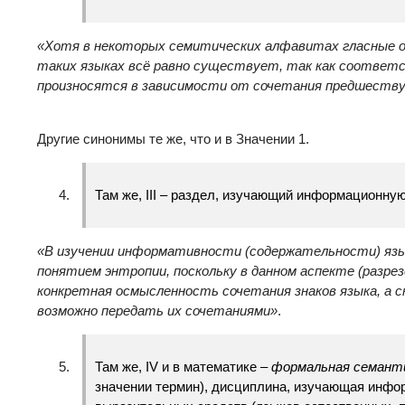
«Хотя в некоторых семитических алфавитах гласные
таких языках всё равно существует, так как соответ
произносятся в зависимости от сочетания предшеств
Другие синонимы те же, что и в Значении 1.
Там же, III – раздел, изучающий информационную
«В изучении информативности (содержательности) яз
понятием энтропии, поскольку в данном аспекте (разре
конкретная осмысленность сочетания знаков языка, а с
возможно передать их сочетаниями»
.
Там же, IV и в математике –
формальная семант
значении термин), дисциплина, изучающая инфо