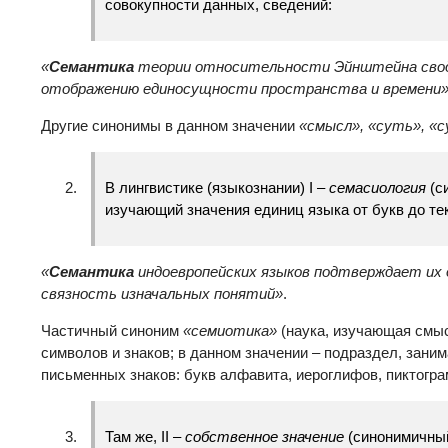
совокупности данных, сведений:
«
Семантика
теории относительности Эйнштейна свод
отображению единосущности пространства и времени
Другие синонимы в данном значении
«смысл», «суть», «
В лингвистике (языкознании) I –
семасиология
(с
изучающий значения единиц языка от букв до те
«
Семантика
индоевропейских языков подтверждает их 
связность изначальных понятий»
.
Частичный синоним
«семиотика»
(наука, изучающая смы
символов и знаков; в данном значении – подраздел, за
письменных знаков: букв алфавита, иероглифов, пиктограм
Там же, II –
собственное значение
(синонимичны