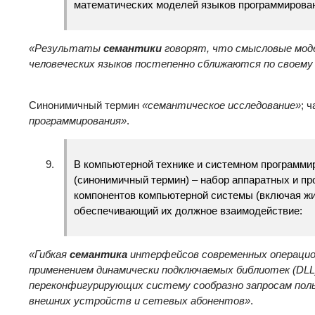
математических моделей языков программирован
«Результаты
семантики
говорят, что смысловые мод
человеческих языков постепенно сближаются по своем
Синонимичный термин
«семантическое исследование»
; 
программирования»
.
В компьютерной технике и системном программ
(синонимичный термин) – набор аппаратных и п
компонентов компьютерной системы (включая жи
обеспечивающий их должное взаимодействие:
«Гибкая
семантика
интерфейсов современных операцио
применением динамически подключаемых библиотек (
DLL
переконфигурирующих систему сообразно запросам поль
внешних устройств и сетевых абонентов»
.