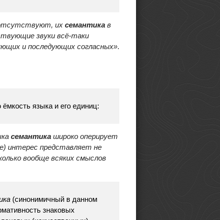
 отсутствуют, их
семантика
в
ствующие звуки всё-таки
ующих и последующих согласных»
.
 ёмкость языка и его единиц:
ыка
семантика
широко оперирует
зе) интерес представляет не
колько вообще всяких смыслов
ика
(синонимичный в данном
рмативность знаковых