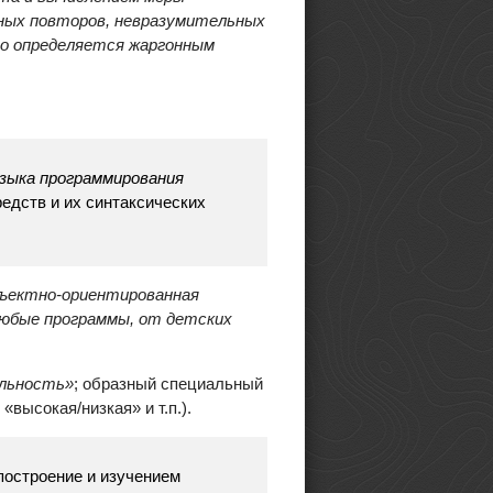
жных повторов, невразумительных
то определяется жаргонным
зыка программирования
редств и их синтаксических
бъектно-ориентированная
любые программы, от детских
ельность»
; образный специальный
«высокая/низкая» и т.п.).
построение и изучением