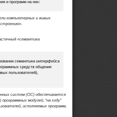
ия и программ на них:
ели компьютерных и живых
у строению»
.
частичный
«семантика
ировании
семантика интерфейса
рограммных средств общения
вых пользователей),
нных систем (ОС) обеспечивается
) программных модулей,
“
на ходу
”
зователей, исполняемых программ,