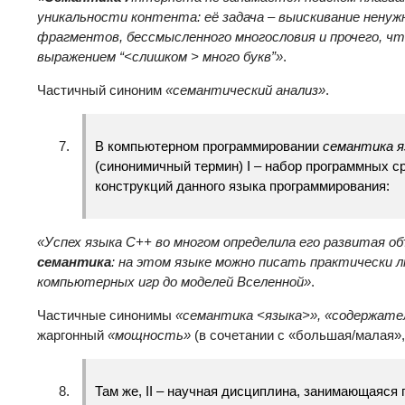
уникальности контента: её задача – выискивание нену
фрагментов, бессмысленного многословия и прочего, ч
выражением
“<
слишком
>
много букв
”
»
.
Частичный синоним
«семантический анализ»
.
В компьютерном программировании
семантика я
(синонимичный термин) I – набор программных с
конструкций данного языка программирования:
«Успех языка
C++
во многом определила его развитая о
семантика
: на этом языке можно писать практически 
компьютерных игр до моделей Вселенной»
.
Частичные синонимы
«семантика
<
языка
>
», «содержат
жаргонный
«мощность»
(в сочетании с «большая/малая», 
Там же, II – научная дисциплина, занимающаяся 