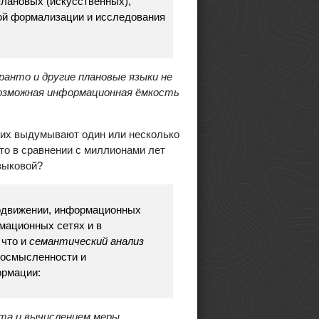
плановых (искусственных),
кой формализации и исследования
ранто и другие плановые языки не
возможная информационная ёмкость
и их выдумывают один или несколько
то в сравнении с миллионами лет
зыковой?
родвижении, информационных
мационных сетях и в
 что и
семантический анализ
 осмысленности и
ормации:
та и вычислением меры