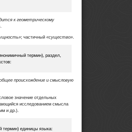
ится к геометрическому
»
.
сущность»
; частичный
«существо»
.
инонимичный термин), раздел,
кстов:
общее происхождение и смысловую
словое значение отдельных
нимающийся исследованием смысла
м и др.).
й термин) единицы языка: