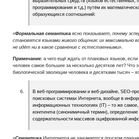
выразительных средств (языков естественных, 
программирования и т.д.) путём их математичес
образующихся соотношений:
«
Формальная семантика
ясно показывает, почему эспе
становятся языками живого общения: их максимально 
не идёт ни в какое сравнение с естественными»
.
Примечание
: а чего ещё ждать от плановых языков, есл
человек самое большее за несколько десятков лет? Что э
биологической эволюции человека и десятками тысяч – я
В веб-программировании и веб-дизайне, SEO-п
поисковых системах Интернета, вообще в инфор
информационных технологиях (IT) – то же самое,
контента
(синонимичный термин), определение
содержательности массивов оцифрованной инф
«
Семантика
Интернета не занимается поиском плагиа