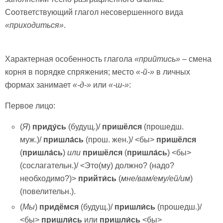
Соответствующий глагол несовершенного вида
«приходиться»
.
Характерная особенность глагола
«прийтись»
– смена
корня в порядке спряжения; место
«-й-»
в личных
формах занимает
«-д-»
или
«-ш-»
:
Первое лицо:
(
Я
)
приду́сь
(будущ.)/
пришёлся
(прошедш.
муж.)/
пришла́сь
(прош. жен.)/ <бы>
пришёлся
(
пришла́сь
)
или
пришёлся
(
пришла́сь
) <бы>
(сослагательн.)/ <Это(му) должно? (надо?
необходимо?)>
прийти́сь
(
мне/вам/ему/ей/им
)
(повелительн.).
(
Мы
)
придёмся
(будущ.)/
пришли́сь
(прошедш.)/
<бы>
пришли́сь
или
пришли́сь
<бы>