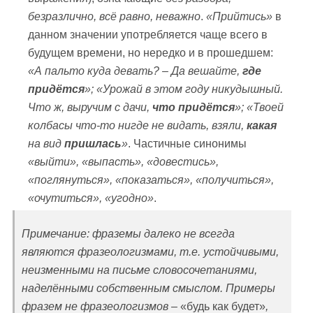
безразлично, всё равно, неважно
.
«Прийтись»
в
данном значении употребляется чаще всего в
будущем времени, но нередко и в прошедшем:
«А пальто куда девать? – Да вешайте,
где
придётся
»; «Урожай в этом году никудышный.
Что ж, выручим с дачи,
что придётся
»; «Твоей
колбасы что-то нигде не видать, взяли,
какая
на вид
пришлась
»
. Частичные синонимы
«выйти», «выпасть», «довестись»,
«поглянуться», «показаться», «получиться»,
«очутиться», «угодно»
.
Примечание: фраземы далеко не всегда
являются фразеологизмами, т.е. устойчивыми,
неизменными на письме словосочетаниями,
наделёнными собственным смыслом. Примеры
фразем не фразеологизмов –
«будь как будет»
,