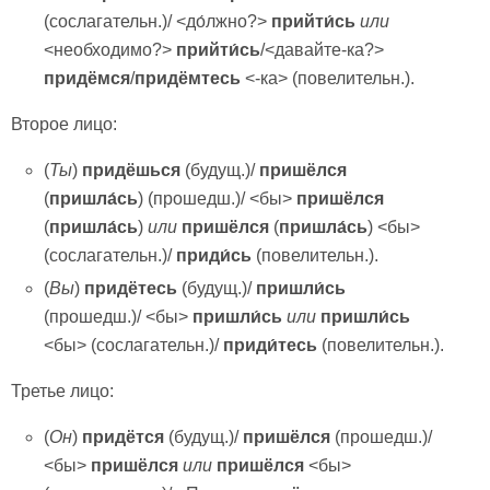
(сослагательн.)/ <до́лжно?>
прийти́сь
или
<необходимо?>
прийти́сь
/<давайте-ка?>
придёмся
/
придёмтесь
<-ка> (повелительн.).
Второе лицо:
(
Ты
)
придёшься
(будущ.)/
пришёлся
(
пришла́сь
) (прошедш.)/ <бы>
пришёлся
(
пришла́сь
)
или
пришёлся
(
пришла́сь
) <бы>
(сослагательн.)/
приди́сь
(повелительн.).
(
Вы
)
придётесь
(будущ.)/
пришли́сь
(прошедш.)/ <бы>
пришли́сь
или
пришли́сь
<бы> (сослагательн.)/
приди́тесь
(повелительн.).
Третье лицо:
(
Он
)
придётся
(будущ.)/
пришёлся
(прошедш.)/
<бы>
пришёлся
или
пришёлся
<бы>