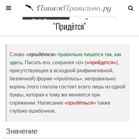
Моб. Версия
Полная
“Придётся”
Слово
«
придётся
»
правильно пишется так, как
здесь.
Писать его, сохраняя
«й»
(
«прийдется»
),
присутствующее в исходной (инфинитивной,
безличной) форме
«прийтись»
, неправильно:
корень этого глагола состоит всего лишь из одной
буквы, которая к тому же меняется при
спряжении. Написание
«придёться»
также
глубоко ошибочное.
Значение