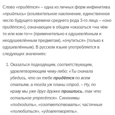
Слово
«придётся»
– одна из личных форм инфинитива
«прийтись»
(изъявительное наклонение, единственное
число будущего времени среднего рода 3-го лица –
«оно
придётся»
), означающее в общем «оказаться <на чём-
то или ком-то>» (применительно к одушевлённым и
неодушевлённым предметам), «очутиться» (только к
одушевлённым). В русском языке употребляется в
следующих значениях:
Оказаться подходящим, соответствующим,
удовлетворяющим чему-либо:
«Ты сначала
убедись, что он тебе
придётся
по всем
статьям, а тогда уж планы строй. – Ну, по
нраву мы уже друг дружке
пришлись
, так что
остальное утрясётся».
Синонимы
«подходить», «соответствовать»
; частичные
«полюбиться», «удовлетворять»
.