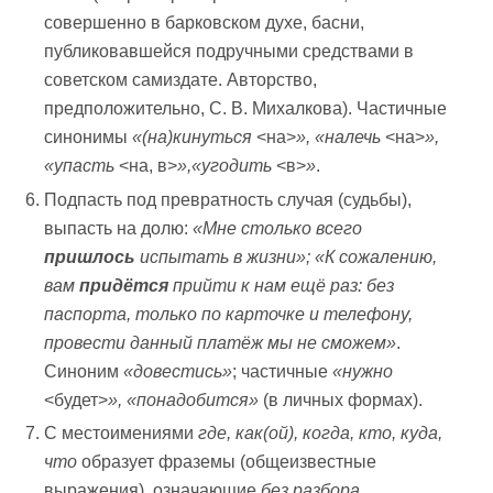
совершенно в барковском духе, басни,
публиковавшейся подручными средствами в
советском самиздате. Авторство,
предположительно, С. В. Михалкова). Частичные
синонимы
«(на)кинуться
<на>
», «налечь
<на>
»,
«упасть
<на, в>
»,«угодить
<в>
»
.
Подпасть под превратность случая (судьбы),
выпасть на долю:
«Мне столько всего
пришлось
испытать в жизни»; «К сожалению,
вам
придётся
прийти к нам ещё раз: без
паспорта, только по карточке и телефону,
провести данный платёж мы не сможем»
.
Синоним
«довестись»
; частичные
«нужно
<будет>
», «понадобится»
(в личных формах).
С местоимениями
где, как(ой), когда, кто, куда,
что
образует фраземы (общеизвестные
выражения), означающие
без разбора,