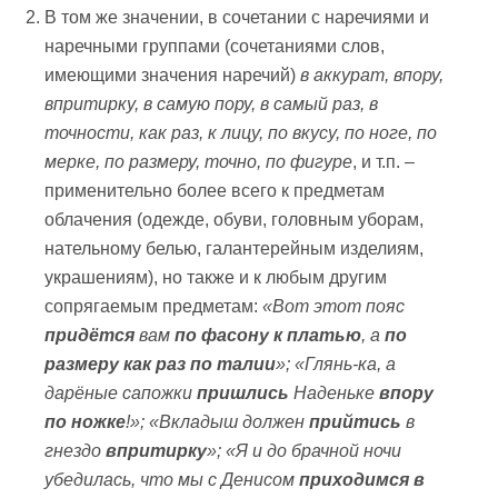
В том же значении, в сочетании с наречиями и
наречными группами (сочетаниями слов,
имеющими значения наречий)
в аккурат,
впору,
впритирку, в самую пору, в самый раз, в
точности, как раз, к лицу, по вкусу, по ноге, по
мерке, по размеру, точно, по фигуре
, и т.п. –
применительно более всего к предметам
облачения (одежде, обуви, головным уборам,
нательному белью, галантерейным изделиям,
украшениям), но также и к любым другим
сопрягаемым предметам:
«Вот этот пояс
придётся
вам
по фасону к платью
, а
по
размеру как раз по талии
»; «Глянь-ка, а
дарёные сапожки
пришлись
Наденьке
впору
по ножке
!»; «Вкладыш должен
прийтись
в
гнездо
впритирку
»; «Я и до брачной ночи
убедилась, что мы с Денисом
приходимся
в