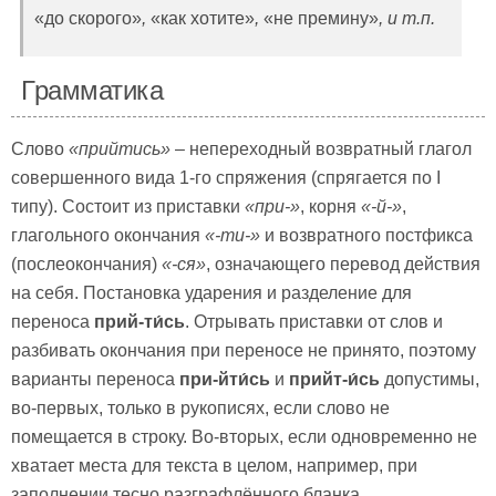
«до скорого»
,
«как хотите»
,
«не премину»
, и т.п.
Грамматика
Слово
«прийтись»
– непереходный возвратный глагол
совершенного вида 1-го спряжения (спрягается по I
типу). Состоит из приставки
«при-»
, корня
«-
й
-»
,
глагольного окончания
«-ти-»
и возвратного постфикса
(послеокончания)
«-ся»
, означающего перевод действия
на себя. Постановка ударения и разделение для
переноса
прий-ти́сь
. Отрывать приставки от слов и
разбивать окончания при переносе не принято, поэтому
варианты переноса
при-йти́сь
и
прийт-и́сь
допустимы,
во-первых, только в рукописях, если слово не
помещается в строку. Во-вторых, если одновременно не
хватает места для текста в целом, например, при
заполнении тесно разграфлённого бланка.