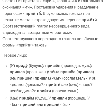
Состоит из приставки «при-», корня «-й-» и глагольного
окончания «-ти». Постановка ударения и разделение
переносами
прий-ти́́
. В рукописных текстах при
нехватке места в строке допустим перенос
при-йти́́
.
Соответствующий глагол несовершенного вида
«приходить»; возвратный «прийтись».
Соответствующего переходного глагола нет. Личные
формы «прийти» таковы:
Первое лицо:
(
Я
)
приду́
(будущ.)/
пришёл
(прошедш. муж.)/
пришла́
(прош. жен.)/ <бы>
пришёл
(
пришла́
)
или
пришёл
(
пришла́
) <бы> (сослагательн.)/ (
я
)
<должен/должны?>
прийти́́
или
(
мне
) <надо?
необходимо?>
прийти́́
(повелительн.).
(
Мы
)
придём
(будущ.)/
пришли́
(прошедш.)/
<бы>
пришли́
или
пришли́
<бы>