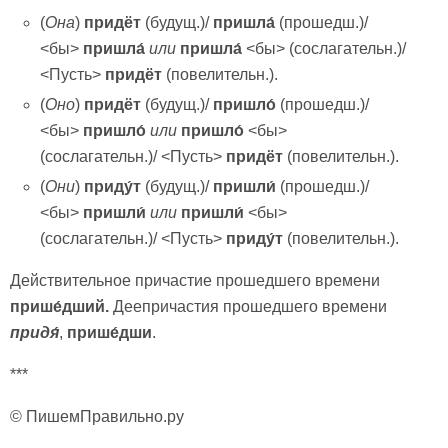
(
Она
)
придёт
(будущ.)/
пришла́
(прошедш.)/
<бы>
пришла́
или
пришла́
<бы> (сослагательн.)/
<Пусть>
придёт
(повелительн.).
(
Оно
)
придёт
(будущ.)/
пришло́
(прошедш.)/
<бы>
пришло́
или
пришло́
<бы>
(сослагательн.)/ <Пусть>
придёт
(повелительн.).
(
Они
)
приду́т
(будущ.)/
пришли́
(прошедш.)/
<бы>
пришли́
или
пришли́
<бы>
(сослагательн.)/ <Пусть>
приду́т
(повелительн.).
Действительное причастие прошедшего времени
прише́дший.
Деепричастия прошедшего времени
придя́
,
прише́дши
.
***
© ПишемПравильно.ру