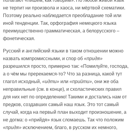
полагают «пишем, как говорим». Но любой живой язык
не терпит ни произвола и хаоса, ни мёртвой схематики.
Поэтому реально наблюдается преобладание той или
иной тенденции. Так, орфография немецкого языка
преимущественно грамматическая, а белорусского –
фонетическая.
Русский и английский языки в таком отношении можно
назвать компромиссными, и спор об
«придя»
разрешился просто, примерно так: «Помилуйте, господа,
а о чём мы пререкаемся-то? Что за разница, какой тут
глагол исходный,
«идти»
или
«прийти»
, они же оба
неправильные (см. в конце), и схоластических правил
для них нет по определению! Такими и достались нам от
предков, создавших самый наш язык. Это тот самый
случай, когда на первый план выходит произношение, а
не догма: о «прийдя» язык сломаешь. Так что положим
«придя»
исключением, благо, в русском их немного,