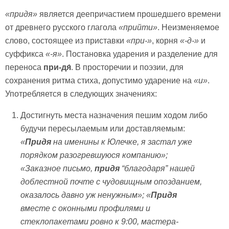
«придя»
является деепричастием прошедшего времени
от древнего русского глагола
«прийти»
. Неизменяемое
слово, состоящее из приставки
«при-»
, корня
«-д-»
и
суффикса
«-я»
. Постановка ударения и разделение для
переноса
при-дя́
. В просторечии и поэзии, для
сохранения ритма стиха, допустимо ударение на
«и»
.
Употребляется в следующих значениях:
Достигнуть места назначения пешим ходом либо
будучи пересылаемым или доставляемым:
«
Придя
на именины к Юлечке, я застал уже
порядком разогревшуюся компанию»;
«Заказное письмо,
придя
“благодаря
” нашей
доблестной почте с чудовищным опозданием,
оказалось давно уж ненужным»; «
Придя
вместе с оконными профилями и
стеклопакетами ровно к 9:00, мастера-