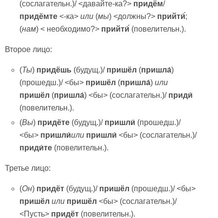
(сослагательн.)/ <давайте-ка?>
придём
/
придёмте
<-ка>
или
(
мы
) <должны?>
прийти́́
;
(
нам
) < необходимо?>
прийти́́
(повелительн.).
Второе лицо:
(
Ты
)
придёшь
(будущ.)/
пришёл
(
пришла́
)
(прошедш.)/ <бы>
пришёл
(
пришла́
)
или
пришёл
(
пришла́
) <бы> (сослагательн.)/
приди́
(повелительн.).
(
Вы
)
придёте
(будущ.)/
пришли́
(прошедш.)/
<бы>
пришли́
или
пришли́
<бы> (сослагательн.)/
приди́те
(повелительн.).
Третье лицо:
(
Он
)
придёт
(будущ.)/
пришёл
(прошедш.)/ <бы>
пришёл
или
пришёл
<бы> (сослагательн.)/
<Пусть>
придёт
(повелительн.).