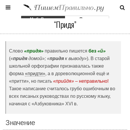
Моб. Версия
Полная
“Придя”
Слово
«придя»
правильно пишется
без
«й»
(
«
придя
домой»; «
придя
к выводу»
). В старой
школьной орфографии признавалась также
форма
«придти»
, а в дореволюционной ещё и
«притти», но писать
«прийдя»
– неправильно!
Такое написание считалось грубо ошибочным во
всех писаных руководствах по русскому языку,
начиная с «Азбуковника» XVI в.
Значение