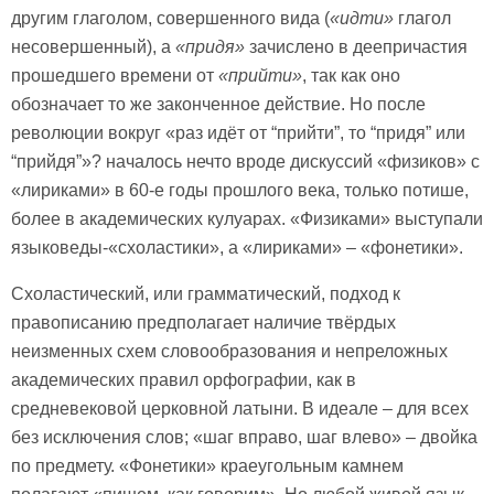
другим глаголом, совершенного вида (
«идти»
глагол
несовершенный), а
«придя»
зачислено в деепричастия
прошедшего времени от
«прийти»
, так как оно
обозначает то же законченное действие. Но после
революции вокруг «раз идёт от “прийти”, то “придя” или
“прийдя”»? началось нечто вроде дискуссий «физиков» с
«лириками» в 60-е годы прошлого века, только потише,
более в академических кулуарах. «Физиками» выступали
языковеды-«схоластики», а «лириками» – «фонетики».
Схоластический, или грамматический, подход к
правописанию предполагает наличие твёрдых
неизменных схем словообразования и непреложных
академических правил орфографии, как в
средневековой церковной латыни. В идеале – для всех
без исключения слов; «шаг вправо, шаг влево» – двойка
по предмету. «Фонетики» краеугольным камнем