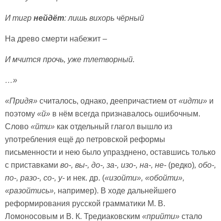
И тигр
нейдёт
: лишь вихорь чёрный
На древо смерти набежит –
И мчится прочь, уже тлетворный.
…»
«Придя»
считалось, однако, деепричастием от
«идти»
и
поэтому
«й»
в нём всегда признавалось ошибочным.
Слово
«йти»
как отдельный глагол вышло из
употребления ещё до петровской реформы
письменности и нею было упразднено, оставшись только
с приставками
во-, вы-, до-, за-, изо-, на-, не-
(редко)
, обо-,
по-, разо-, со-, у-
и нек. др. (
«изойти», «обойти»,
«разойтись»,
например). В ходе дальнейшего
реформирования русской грамматики М. В.
Ломоносовым и В. К. Тредиаковским
«прийти»
стало