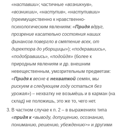
«наставши»
; частичные
«возникнув»,
«возникши», «наступив», «наступивши»
(преимущественно к нравственно-
психологическим явлениям:
«
Придя
вдруг,
прозрение касательно состояния наших
финансов повергло в смятение всех, от
директора до уборщицы»
);
«подкравшись»,
«подобравшись», «подойдя»
(более к
природным явлениям и др. внешним
невещественным, умозрительным предметам:
«
Придя
к
весне
с нехваткой
семян, мы
рискуем в следующем году остаться без
урожая»
) – нехватку не возьмёшь и в карман (на
склад) не положишь, это же то, чего нет.
В частном случае к п. 2 – в выражениях типа
«
придя к
<выводу, допущению, осознанию,
пониманию, решению, убеждению
>»
и другими