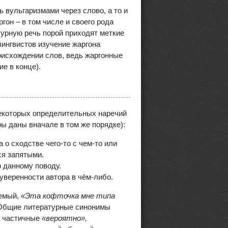
 вульгаризмами через слово, а то и
ргон – в том числе и своего рода
турную речь порой приходят меткие
ингвистов изучение жаргона
оисхождении слов, ведь жаргонные
е в конце).
некоторых определительных наречий
ы даны вначале в том же порядке):
о сходстве чего-то с чем-то или
ся запятыми.
 данному поводу.
веренности автора в чём-либо.
емый,
«Эта кофточка мне типа
 Общие литературные синонимы
; частичные
«вероятно»,