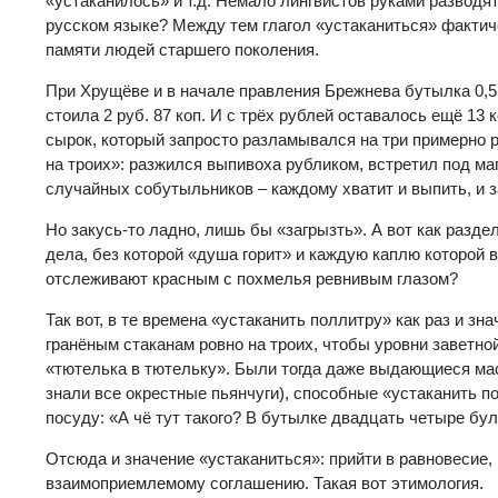
«устаканилось» и т.д. Немало лингвистов руками разводят
русском языке? Между тем глагол «устаканиться» фактиче
памяти людей старшего поколения.
При Хрущёве и в начале правления Брежнева бутылка 0,5
стоила 2 руб. 87 коп. И с трёх рублей оставалось ещё 13
сырок, который запросто разламывался на три примерно 
на троих»: разжился выпивоха рубликом, встретил под ма
случайных собутыльников – каждому хватит и выпить, и з
Но закусь-то ладно, лишь бы «загрызть». А вот как разде
дела, без которой «душа горит» и каждую каплю которой 
отслеживают красным с похмелья ревнивым глазом?
Так вот, в те времена «устаканить поллитру» как раз и зн
гранёным стаканам ровно на троих, чтобы уровни заветно
«тютелька в тютельку». Были тогда даже выдающиеся ма
знали все окрестные пьянчуги), способные «устаканить 
посуду: «А чё тут такого? В бутылке двадцать четыре бу
Отсюда и значение «устаканиться»: прийти в равновесие, 
взаимоприемлемому соглашению. Такая вот этимология.