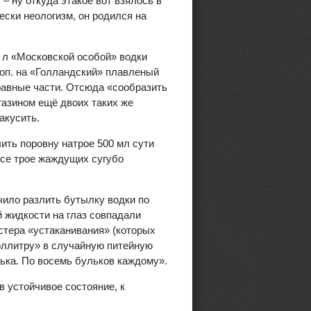
 – ну откуда этакое вот взялось в
ски неологизм, он родился на
 л «Московской особой» водки
 коп. на «Голландский» плавленый
равные части. Отсюда «сообразить
газином ещё двоих таких же
акусить.
лить поровну натрое 500 мл сути
все трое жаждущих сугубо
ачило разлить бутылку водки по
й жидкости на глаз совпадали
стера «устаканивания» (которых
поллитру» в случайную питейную
лька. По восемь бульков каждому».
в устойчивое состояние, к