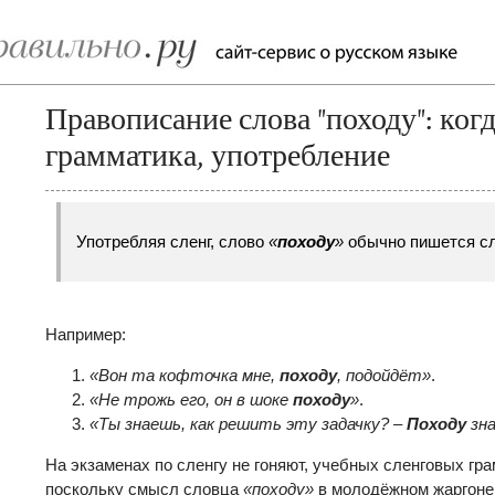
Правописание слова "походу": когд
грамматика, употребление
Употребляя сленг, слово
«
походу
»
обычно пишется сл
Например:
«Вон та кофточка мне,
походу
, подойдёт»
.
«Не трожь его, он в шоке
походу
»
.
«Ты знаешь, как решить эту задачку? –
Походу
зн
На экзаменах по сленгу не гоняют, учебных сленговых гра
поскольку смысл словца
«походу»
в молодёжном жаргоне