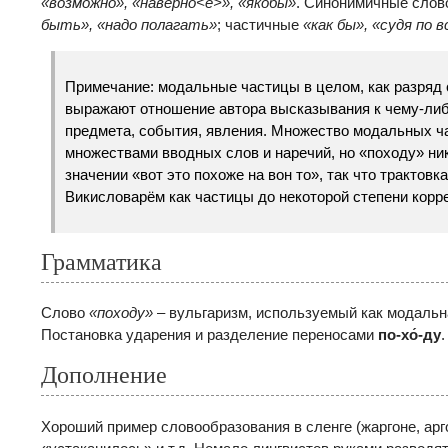
«возможно», «наверно<е>», «якобы»
. Синонимичные слов
быть», «надо полагать»
; частичные
«как бы»,
«судя по в
Примечание: модальные частицы в целом, как разряд 
выражают отношение автора высказывания к чему-либ
предмета, события, явления. Множество модальных ч
множествами вводных слов и наречий, но «походу» ник
значении «вот это похоже на вон то», так что трактовк
Викисловарём как частицы до некоторой степени корре
Грамматика
Слово
«походу»
– вульгаризм, используемый как модальн
Постановка ударения и разделение переносами
по-хо́-ду
.
Дополнение
Хороший пример словообразования в сленге (жаргоне, арго