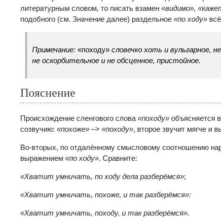
литературным словом, то писать взамен
«видимо», «каже
подобного (см. Значение далее) раздельное
«по ходу»
всё
Примечание:
«походу»
словечко хоть и вульгарное, н
не оскорбительное и не обсценное, пристойное.
Пояснение
Происхождение сленгового слова
«походу»
объясняется в
созвучию:
«похоже»
–>
«походу»
, второе звучит мягче и 
Во-вторых, по отдалённому смысловому соотношению на
выражением
«по ходу»
. Сравните:
«Хватит умничать, по ходу дела разберёмся»
;
«Хватит умничать, похоже, и так разберёмся»:
«Хватит умничать, походу, и так разберёмся»
.