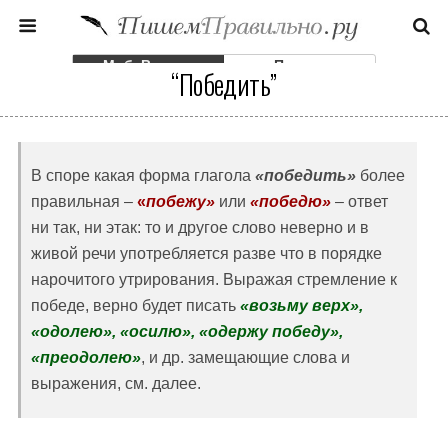
Моб. Версия
Полная
“Победить”
В споре какая форма глагола
«победить»
более
правильная –
«
побежу»
или
«победю»
– ответ
ни так, ни этак: то и другое слово неверно и в
живой речи употребляется разве что в порядке
нарочитого утрирования. Выражая стремление к
победе, верно будет писать
«возьму верх»,
«одолею», «осилю», «одержу победу»,
«преодолею»
, и др. замещающие слова и
выражения, см. далее.