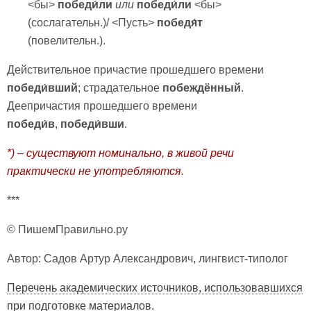
<бы>
победи́ли
или
победи́ли
<бы>
(сослагательн.)/ <Пусть>
победя́т
(повелительн.).
Действительное причастие прошедшего времени
победи́вший
; страдательное
побеждённый
.
Деепричастия прошедшего времени
победи́в
,
победи́вши
.
*) – существуют номинально, в живой речи
практически не употребляются.
***
© ПишемПравильно.ру
Автор: Садов Артур Александрович, лингвист-типолог
Перечень академических источников, использовавшихся
при подготовке материалов.