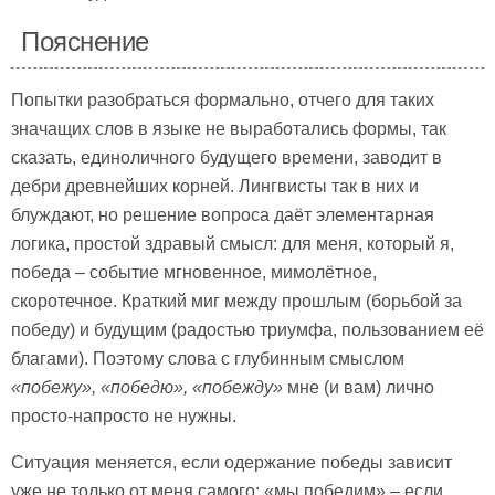
Пояснение
Попытки разобраться формально, отчего для таких
значащих слов в языке не выработались формы, так
сказать, единоличного будущего времени, заводит в
дебри древнейших корней. Лингвисты так в них и
блуждают, но решение вопроса даёт элементарная
логика, простой здравый смысл: для меня, который я,
победа – событие мгновенное, мимолётное,
скоротечное. Краткий миг между прошлым (борьбой за
победу) и будущим (радостью триумфа, пользованием её
благами). Поэтому слова с глубинным смыслом
«побежу», «победю», «побежду»
мне (и вам) лично
просто-напросто не нужны.
Ситуация меняется, если одержание победы зависит
уже не только от меня самого: «мы победим» – если