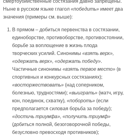
смертоубийственные состязания давно запрещены.
Ныне в русском языке глагол
«победить»
имеет два
значения (примеры см. выше):
В прямом – добиться первенства в состязании,
единоборстве, противоборстве, противостоянии,
борьбе за воплощение в жизнь плода
творческих усилий. Синонимы
«взять верх»,
«одержать верх», «одержать победу»
.
Частичные синонимы
«взять первое место»
(в
спортивных и конкурсных состязаниях);
«восторжествовать»
(над соперником,
болезнью, трудностями);
«выиграть»
(матч, игру,
кон, поединок, схватку)
, «побороть»
(если
предполагается силовая борьба за победу);
«достичь триумфа», «получить триумф»
(добиться полной, безоговорочной победы,
безусловно превосходя противников);