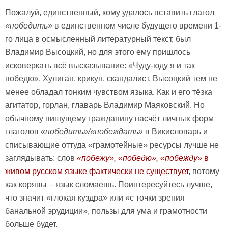
Пожалуй, единственный, кому удалось вставить глагол
«победить»
в единственном числе будущего времени 1-
го лица в осмысленный литературный текст, был
Владимир Высоцкий, но для этого ему пришлось
исковеркать всё высказывание: «Чуду-юду я и так
победю». Хулиган, крикун, скандалист, Высоцкий тем не
менее обладал тонким чувством языка. Как и его тёзка
агитатор, горлан, главарь Владимир Маяковский. Но
обычному пишущему гражданину насчёт личных форм
глаголов
«победить»/«побеждать»
в Викисловарь и
списывающие оттуда «грамотейные» ресурсы лучше не
заглядывать: слов
«побежу», «победю», «побежду»
в
живом русском языке фактически не существует
, потому
как корявы – язык сломаешь. Поинтересуйтесь лучше,
что значит «глокая куздра» или «с точки зрения
банальной эрудиции», пользы для ума и грамотности
больше будет.