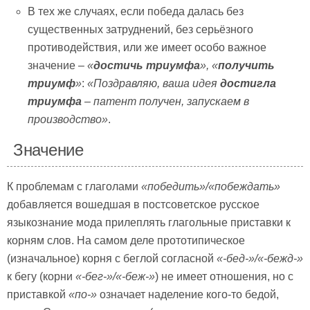
В тех же случаях, если победа далась без
существенных затруднений, без серьёзного
противодействия, или же имеет особо важное
значение –
«
достичь триумфа
», «
получить
триумф
»
:
«Поздравляю, ваша идея
достигла
триумфа
– патент получен, запускаем в
производство»
.
Значение
К проблемам с глаголами
«победить»/«побеждать»
добавляется вошедшая в постсоветское русское
языкознание мода прилеплять глагольные приставки к
корням слов. На самом деле прототипическое
(изначальное) корня с беглой согласной
«-бед-»/«-бежд-»
к бегу (корни
«-бег-»/«-беж-»
) не имеет отношения, но с
приставкой
«по-»
означает наделение кого-то бедой,