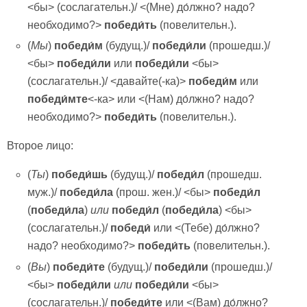
<бы> (сослагательн.)/ <(Мне) до́лжно? надо?
необходимо?>
победи́ть
(повелительн.).
(
Мы
)
победи́м
(будущ.)/
победи́ли
(прошедш.)/
<бы>
победи́ли
или
победи́ли
<бы>
(сослагательн.)/ <давайте(-ка)>
победи́м
или
победи́мте
<-ка> или <(Нам) до́лжно? надо?
необходимо?>
победи́ть
(повелительн.).
Второе лицо:
(
Ты
)
победи́шь
(будущ.)/
победи́л
(прошедш.
муж.)/
победи́ла
(прош. жен.)/ <бы>
победи́л
(
победи́ла
)
или
победи́л
(
победи́ла
) <бы>
(сослагательн.)/
победи́
или <(Тебе) до́лжно?
надо? необходимо?>
победи́ть
(повелительн.).
(
Вы
)
победи́те
(будущ.)/
победи́ли
(прошедш.)/
<бы>
победи́ли
или
победи́ли
<бы>
(сослагательн.)/
победи́те
или <(Вам) до́лжно?