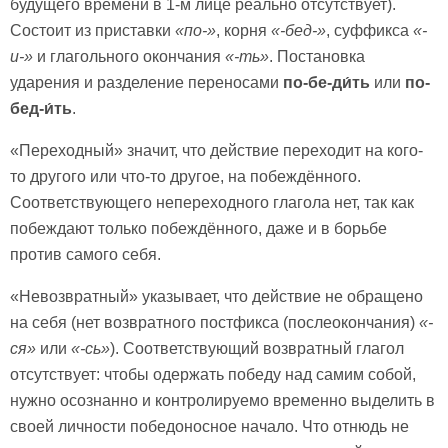
будущего времени в 1-м лице реально отсутствует).
Состоит из приставки
«по-»
, корня
«-бед-»
, суффикса
«-
и-»
и глагольного окончания
«-ть»
. Постановка
ударения и разделение переносами
по-бе-ди́ть
или
по-
бед-и́ть
.
«Переходный» значит, что действие переходит на кого-
то другого или что-то другое, на побеждённого.
Соответствующего непереходного глагола нет, так как
побеждают только побеждённого, даже и в борьбе
против самого себя.
«Невозвратный» указывает, что действие не обращено
на себя (нет возвратного постфикса (послеокончания)
«-
ся»
или
«-сь»
). Соответствующий возвратный глагол
отсутствует: чтобы одержать победу над самим собой,
нужно осознанно и контролируемо временно выделить в
своей личности победоносное начало. Что отнюдь не