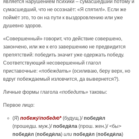
является нарушением психики – сумасшедший потому и
сумасшедший, что не осознаёт: «Я спятил!». Если же
поймёт это, то он на пути к выздоровлению или уже
душевно здоров.
«Совершенный» говорит, что действие совершено,
закончено, или же к его завершению не предвидится
препятствий: победить значит уже одержать победу.
Соответствующий несовершенный глагол
приставочные:
«побеждать»
(осиливаю, беру верх, но
вдруг побеждаемый изловчится, да вывернется?).
Личные формы глагола
«победить»
таковы:
Первое лицо:
(
Я
)
побежу́
/
победю́
*
(будущ.)/
победи́л
(прошедш. муж.)/
победи́ла
(прош. жен.)/ <бы>
победи́л
(
победи́ла
)
или
победи́л
(
победи́ла
)