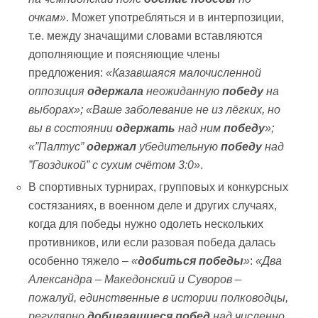
очкам»
. Может употребляться и в интерпозиции,
т.е. между значащими словами вставляются
дополняющие и поясняющие члены
предложения:
«Казавшаяся малочисленной
оппозиция
одержала
неожиданную
победу
на
выборах»;
«Ваше заболевание не из лёгких, но
вы в состоянии
одержать
над ним
победу
»;
«
”Палтус
”
одержал
убедительную
победу
над
”Гвоздикой
” с сухим счётом 3:0»
.
В спортивных турнирах, групповых и конкурсных
состязаниях, в военном деле и других случаях,
когда для победы нужно одолеть нескольких
противников, или если разовая победа далась
особенно тяжело –
«
добиться победы
»
:
«Два
Александра – Македонский и Суворов –
пожалуй, единственные в истории полководцы,
регулярно
добивавшиеся побед
над численно