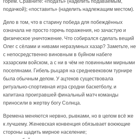
горем. Сравните: «подать» (наделить подаваемым,
подачкой); «поставить» (наделить надлежащим местом).
Дело в том, что в старину победа для побеждённых
означала не просто горечь поражения, но зачастую и
физическое уничтожение. Что собирался сделать вещий
Олег с сёлами и нивами неразумных хазар? Заметьте, не
с непосредственно виновным в буйном набеге
хазарским войском, а с ни в чём не повинными мирными
поселянами. Гибель рыцаря на средневековом турнире
была обычным делом. У ацтеков существовала
ритуально-спортивная игра сродни баскетболу, и
капитана проигравшей финальный матч команды
приносили в жертву богу Солнца.
Времена меняются нервно, рывками, но в целом всё же
к лучшему. Женевская конвенция обязывает воюющие
стороны щадить мирное население;