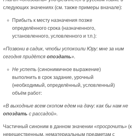
следующих значениях (см. также примеры вначале):
Прибыть к месту назначения позже
определённого срока (назначенного,
установленного, условленного и т.п.):
«Позвони в садик, чтобы успокоили Юру: мне за ним
сегодня придётся
опоздать
».
Не успеть
(синонимичное выражение)
выполнить в срок задание, урочный
(необходимый, определённый, условленный)
объём работ:
«В выходные всем скопом едем на дачу: как бы нам не
опоздать
с рассадой».
Частичный синоним в данном значении
«просрочить»
(к
невещественным, нематериальным предметам с