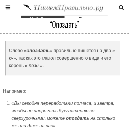
Моб. Версия
Полная
“Опоздать”
Слово
«
опоздать
»
правильно пишется на два
«-
о-»
, так как это глагол совершенного вида и его
корень
«-позд-».
Например:
«Вы сегодня переработали полчаса, и завтра,
чтобы не напрягать бухгалтерию со
сверхурочными, можете
опоздать
на столько
же или даже на час»
.