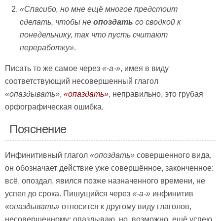
«Спасибо, но мне ещё многое предстоит
сделать, чтобы не
опоздать
со сводкой к
понедельнику, так что пусть считают
переработку»
.
Писать то же самое через
«-а-»
, имея в виду
соответствующий несовершенный глагол
«опаздывать»
,
«опаздать»
, неправильно, это грубая
орфографическая ошибка.
Пояснение
Инфинитивный глагол
«опоздать»
совершенного вида,
он обозначает действие уже совершённое, законченное:
всё, опоздал, явился позже назначенного времени, не
успел до срока. Пишущийся через
«-а-»
инфинитив
«опаздывать»
относится к другому виду глаголов,
несовершенному: опаздываю, но, возможно, ещё успею,