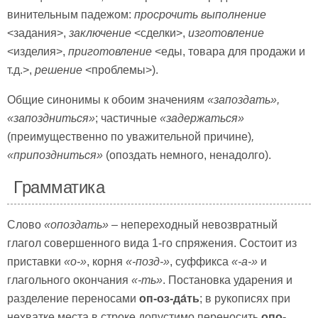
винительным падежом:
просрочить выполнение
<задания>,
заключение
<сделки>,
изготовление
<изделия>,
приготовление
<еды, товара для продажи и
т.д.>,
решение
<проблемы>).
Общие синонимы к обоим значениям
«
запоздать»,
«запоздниться»
; частичные
«задержаться»
(преимущественно по уважительной причине)
,
«припоздниться»
(опоздать немного, ненадолго).
Грамматика
Слово
«опоздать»
– непереходный невозвратный
глагол совершенного вида 1-го спряжения. Состоит из
приставки
«о-»
, корня
«-позд-»
, суффикса
«-а-»
и
глагольного окончания
«-ть»
. Постановка ударения и
разделение переносами
оп-оз-да́ть
; в рукописях при
нехватке места в строке допустимо переносить
опо-