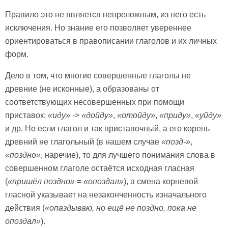
Правило это не является непреложным, из него есть
исключения. Но знание его позволяет увереннее
ориентироваться в правописании глаголов и их личных
форм.
Дело в том, что многие совершенные глаголы не
древние (не исконные), а образованы от
соответствующих несовершенных при помощи
приставок:
«иду»
->
«дойду»
,
«отойду»
,
«приду»
,
«уйду»
и др. Но если глагол и так приставочный, а его корень
древний не глагольный (в нашем случае
«позд-»
,
«поздно»
, наречие), то для лучшего понимания слова в
совершенном глаголе остаётся исходная гласная
(
«пришёл поздно»
=
«опоздал»
), а смена корневой
гласной указывает на незаконченность изначального
действия (
«опаздываю, но ещё не поздно, пока не
опоздал»
).