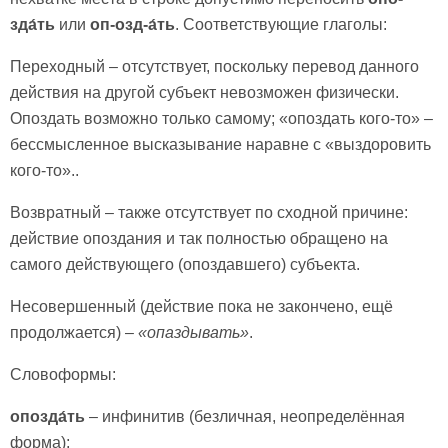
зда́ть
или
оп-озд-а́ть
. Соответствующие глаголы:
Переходный – отсутствует, поскольку перевод данного
действия на другой субъект невозможен физически.
Опоздать возможно только самому; «опоздать кого-то» –
бессмысленное высказывание наравне с «выздоровить
кого-то»..
Возвратный – также отсутствует по сходной причине:
действие опоздания и так полностью обращено на
самого действующего (опоздавшего) субъекта.
Несовершенный (действие пока не закончено, ещё
продолжается) –
«опаздыва
ть»
.
Словоформы:
опозда́ть
– инфинитив (безличная, неопределённая
форма);