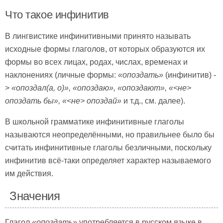
Что такое инфинитив
В лингвистике инфинитивными принято называть
исходные формы глаголов, от которых образуются их
формы во всех лицах, родах, числах, временах и
наклонениях (личные формы:
«опоздать»
(инфинитив) -
>
«опоздал(а, о)», «опоздаю», «опоздают», «<не>
опоздать бы», «<не> опоздай»
и т.д., см. далее).
В школьной грамматике инфинитивные глаголы
называются неопределёнными, но правильнее было бы
считать инфинитивные глаголы безличными, поскольку
инфинитив всё-таки определяет характер называемого
им действия.
Значения
Глагол
«опоздать»
употребляется в русском языке в