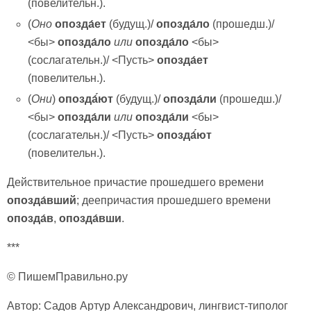
(повелительн.).
(
Оно
опозда́ет
(будущ.)/
опозда́ло
(прошедш.)/
<бы>
опозда́ло
или
опозда́ло
<бы>
(сослагательн.)/ <Пусть>
опозда́ет
(повелительн.).
(
Они
)
опозда́́ют
(будущ.)/
опозда́ли
(прошедш.)/
<бы>
опозда́ли
или
опозда́ли
<бы>
(сослагательн.)/ <Пусть>
опозда́́ют
(повелительн.).
Действительное причастие прошедшего времени
опозда́вший
; деепричастия прошедшего времени
опозда́в
,
опозда́вши
.
***
© ПишемПравильно.ру
Автор: Садов Артур Александрович, лингвист-типолог