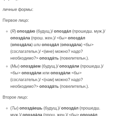
личные формы:
Первое лицо:
(
Я
)
опозда́ю
(будущ.)/
опозда́л
(прошедш. муж.)/
опозда́ла
(прош. жен.)/ <бы>
опозда́л
(
опозда́ла
)
или
опозда́л
(
опозда́ла
) <бы>
(сослагательн.)/ <(мне) можно? надо?
необходимо?>
опозда́ть
(повелительн.).
(
Мы
)
опозда́ем
(будущ.)/
опозда́ли
(прошедш.)/
<бы>
опозда́ли
или
опозда́ли
<бы>
(сослагательн.)/ <(нам) можно? надо?
необходимо?>
опозда́ть
(повелительн.).
Второе лицо:
(
Ты
)
опозда́ешь
(будущ.)/
опозда́л
(прошедш.
муж.)/
опозда́ла
(прош. жен.)/ <бы>
опозда́л