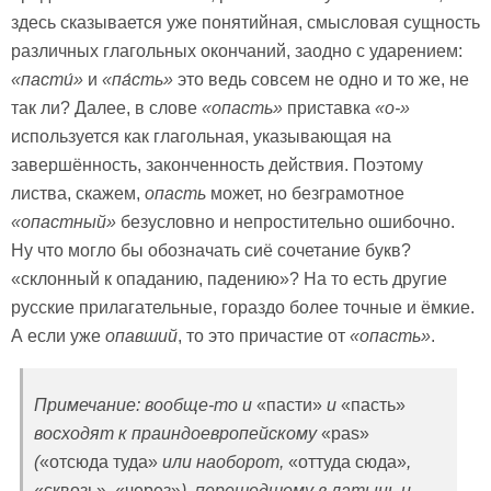
здесь сказывается уже понятийная, смысловая сущность
различных глагольных окончаний, заодно с ударением:
«
пасти́»
и
«
па́сть»
это ведь совсем не одно и то же, не
так ли? Далее, в слове
«опасть»
приставка
«о-»
используется как глагольная, указывающая на
завершённость, законченность действия. Поэтому
листва, скажем,
опасть
может, но безграмотное
«опастный»
безусловно и непростительно ошибочно.
Ну что могло бы обозначать сиё сочетание букв?
«склонный к опаданию, падению»? На то есть другие
русские прилагательные, гораздо более точные и ёмкие.
А если уже
опавший
, то это причастие от
«опасть»
.
Примечание: вообще-то и
«пасти»
и
«пасть»
восходят к праиндоевропейскому
«pas»
(
«отсюда туда»
или наоборот,
«оттуда сюда»
,
«сквозь»
,
«через»
)
, перешедшему в латынь и