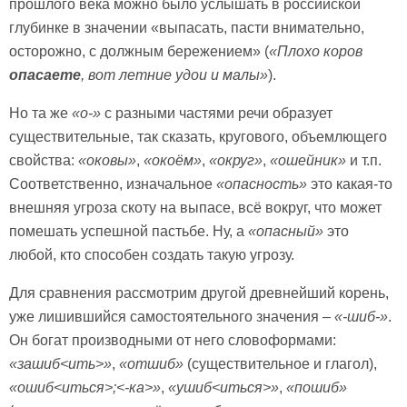
прошлого века можно было услышать в российской
глубинке в значении «выпасать, пасти внимательно,
осторожно, с должным бережением» (
«Плохо коров
опасаете
, вот летние удои и малы»
).
Но та же
«о-»
с разными частями речи образует
существительные, так сказать, кругового, объемлющего
свойства:
«оковы»
,
«окоём»
,
«округ»
,
«ошейник»
и т.п.
Соответственно, изначальное
«опасность»
это какая-то
внешняя угроза скоту на выпасе, всё вокруг, что может
помешать успешной пастьбе. Ну, а
«опасный»
это
любой, кто способен создать такую угрозу.
Для сравнения рассмотрим другой древнейший корень,
уже лишившийся самостоятельного значения –
«-шиб-»
.
Он богат производными от него словоформами:
«зашиб<ить>»
,
«отшиб»
(существительное и глагол),
«ошиб<иться>;<-ка>»
,
«ушиб<иться>»
,
«пошиб»