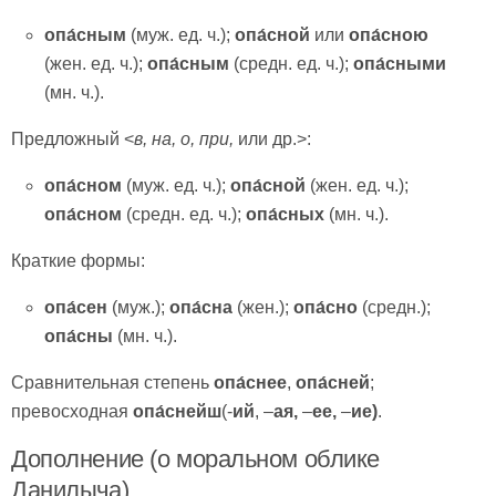
опа́сн
ым
(муж. ед. ч.);
опа́сн
ой
или
опа́сн
ою
(жен. ед. ч.);
опа́сн
ым
(средн. ед. ч.);
опа́сн
ыми
(мн. ч.).
Предложный <
в, на, о, при,
или др.>:
опа́сн
ом
(муж. ед. ч.);
опа́сн
ой
(жен. ед. ч.);
опа́сн
ом
(средн. ед. ч.);
опа́сн
ых
(мн. ч.).
Краткие формы:
опа́сен
(муж.);
опа́сна
(жен.);
опа́сн
о
(средн.);
опа́сн
ы
(мн. ч.).
Сравнительная степень
опа́снее
,
опа́сней
;
превосходная
опа́снейш
(-
ий
, –
ая,
–
ее,
–
ие)
.
Дополнение (о моральном облике
Данилыча)