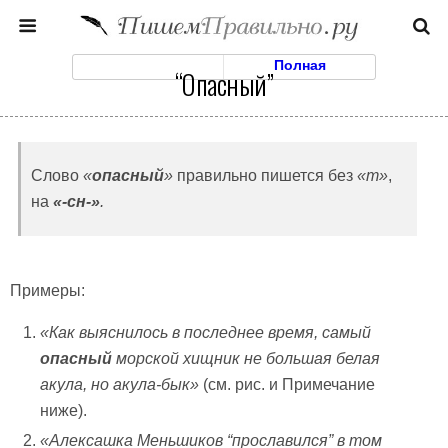
Моб. Версия
Полная
“Опасный”
Слово
«
опасный
»
правильно пишется без
«т»
,
на
«-сн-»
.
Примеры:
«Как выяснилось в последнее время, самый
опасный
морской хищник не большая белая
акула, но акула-бык»
(см. рис. и Примечание
ниже).
«Алексашка Меньшиков “прославился” в том