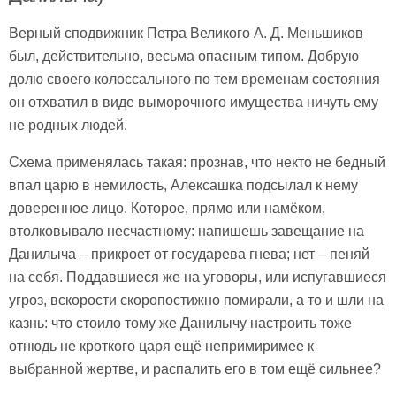
Верный сподвижник Петра Великого А. Д. Меньшиков
был, действительно, весьма опасным типом. Добрую
долю своего колоссального по тем временам состояния
он отхватил в виде выморочного имущества ничуть ему
не родных людей.
Схема применялась такая: прознав, что некто не бедный
впал царю в немилость, Алексашка подсылал к нему
доверенное лицо. Которое, прямо или намёком,
втолковывало несчастному: напишешь завещание на
Данилыча – прикроет от государева гнева; нет – пеняй
на себя. Поддавшиеся же на уговоры, или испугавшиеся
угроз, вскорости скоропостижно помирали, а то и шли на
казнь: что стоило тому же Данилычу настроить тоже
отнюдь не кроткого царя ещё непримиримее к
выбранной жертве, и распалить его в том ещё сильнее?