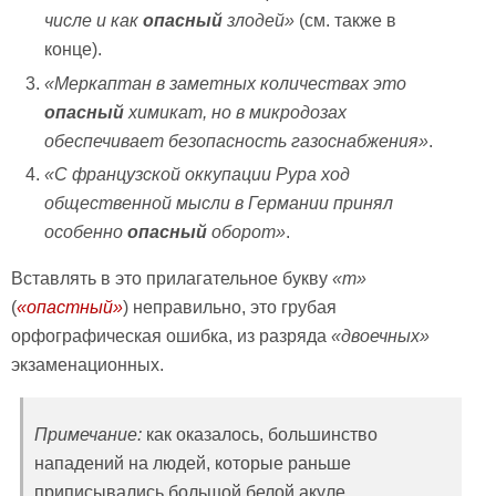
числе и как
опасный
злодей»
(см. также в
конце).
«Меркаптан в заметных количествах это
опасный
химикат, но в микродозах
обеспечивает безопасность газоснабжения»
.
«
С французской оккупации Рура ход
общественной мысли в Германии принял
особенно
опасный
оборот»
.
Вставлять в это прилагательное букву
«т»
(
«опас
тный»
) неправильно, это грубая
орфографическая ошибка, из разряда
«двоечных»
экзаменационных.
Примечание:
как оказалось, большинство
нападений на людей, которые раньше
приписывались большой белой акуле