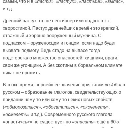
самый, что и в
«
пасти́»
,
«пастух»
,
«пастьба»
,
«выпас»
,
и т.д.
Древний пастух это не пенсионер или подросток с
хворостиной. Пастух древнейших времён это крепкий,
отважный и хорошо вооружённый мужчина. С
подпаском – оруженосцем и гонцом, если надо будет
вызвать подмогу. Ведь стадо на выпасе тогда
подстерегало множество опасностей: хищники, враги,
свои же угонщики. А без скотины в бореальном климате
никак не прожить.
В то же время, первейшее значение приставки
«о-/об-»
в
русском – образование глаголов, свидетельствующих о
придании чему-то или кому-то неких новых свойств
(
«обморозиться»
,
«обогатиться»
,
«окоченеть»
,
«осмелеть»
и т.д.). Современного русского глагола
«опасти<сь>» не существует, но
«опасать»
ещё в 60-х