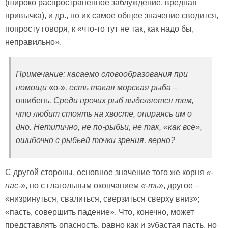
(широко распространённое заблуждение, вредная
привычка), и др., но их самое общее значение сводится,
попросту говоря, к «что-то тут не так, как надо бы,
неправильно».
Примечание: касаемо словообразования при
помощи
«о-»
, есть такая морская рыба –
ошибень
. Среди прочих рыб выделяется тем,
что любит стоять на хвосте, опираясь им о
дно. Нетипично, не по-рыбьи, не так, «как все»,
ошибочно с рыбьей точки зрения, верно?
С другой стороны, основное значение того же корня
«-
пас-»
, но с глагольным окончанием
«-ть»
, другое –
«низринуться, свалиться, сверзиться сверху вниз»;
«пасть, совершить падение». Что, конечно, может
представлять опасность, равно как и зубастая пасть, но