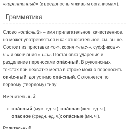
«карантинный»
(к вредоносным живым организмам).
Грамматика
Слово
«опа́сный»
– имя прилагательное, качественное,
но может употребляться и как относительное, см. выше.
Состоит из приставки
«о-»
, корня
«-пас-»
, суффикса
«-
н-»
и окончания
«-ый»
. Постановка ударения и
разделение переносами
опа́с-ный
. В рукописных
текстах при нехватке места в строке можно переносить
оп-а́с-ный
; допустимо
опа́-сный
. Склоняется по
первому (твёрдому) типу:
Именительный:
опа́сн
ый
(муж. ед. ч.);
опа́сн
ая
(жен. ед. ч.);
опа́сн
ое
(средн. ед. ч.);
опа́сн
ые
(мн. ч.).
Родительный: