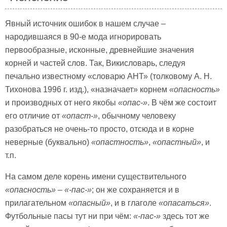
Явный источник ошибок в нашем случае –
народившаяся в 90-е мода игнорировать
первообразные, исконные, древнейшие значения
корней и частей слов. Так, Викисловарь, следуя
печально известному «словарю АНТ» (толковому А. Н.
Тихонова 1996 г. изд.), «назначает» корнем
«опасность»
и производных от него якобы
«опас-»
. В чём же состоит
его отличие от
«опаст-»
, обычному человеку
разобраться не очень-то просто, отсюда и в корне
неверные (буквально)
«опастность»
,
«опастный»
, и
т.п.
На самом деле корень имени существительного
«опас
ность»
–
«-пас-»
; он же сохраняется и в
прилагательном
«опасный»
, и в глаголе
«опасаться»
.
Футбольные пасы тут ни при чём:
«-пас-»
здесь тот же