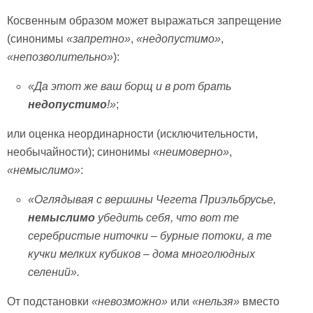
Косвенным образом может выражаться запрещение
(синонимы
«запретно»
,
«недопустимо»
,
«непозволительно»
):
«Да этот же ваш борщ и в рот брать
недопустимо
!»
;
или оценка неординарности (исключительности,
необычайности); синонимы
«неимоверно»
,
«немыслимо»
:
«Оглядывая с вершины Чегета Приэльбрусье,
немыслимо
убедить себя, что вот те
серебристые ниточки – бурные потоки, а те
кучки мелких кубиков – дома многолюдных
селений».
От подстановки
«невозможно»
или
«нельзя»
вместо