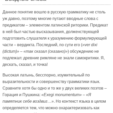
Данное понятие вошло в русскую грамматику не столь
уж давно, поэтому многие путают вводные слова с
предикатом – элементом латинской риторики. Предикат
в ней был частью высказывания, долженствующей
подготовить слушателя к уразумению формулирующей
части – вердикта. Последний, по сути его (
«
ver dixi
(
dictum)»
–
«так сказал (сказано)»
) обсуждению не
подлежал: древние римляне не знали самокритики. Я,
дескать, сказал, и точка!
Высокая латынь, бесспорно, изумительный по
выразительности и совершенству грамматики язык.
Сравните хотя бы одно и то же у двух великих поэтов –
Горация и Пушкина:
«
Exegi monumentum»
–
«Я
памятник себе воздвиг…»
. Но контекст языка в целом
определяется тем, что можно охарактеризовать как