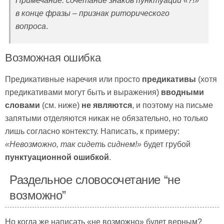
Примечание: сочетание знаков пунктуации «?!»
в конце фразы – признак риторического
вопроса
.
Возможная ошибка
Предикативные наречия или просто
предикативы
(хотя
предикативами могут быть и выражения)
вводными
словами
(см. ниже)
не являются
, и поэтому на письме
запятыми отделяются никак не обязательно, но только
лишь согласно контексту. Написать, к примеру:
«Невозможно, так сидеть сиднем!»
будет грубой
пунктуационной ошибкой
.
Раздельное словосочетание “не
возможно”
Но когда же написать «не возможно» будет верным?