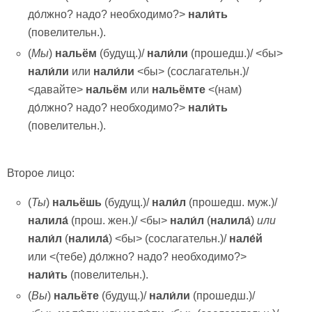
до́лжно? надо? необходимо?>
нали́ть
(повелительн.).
(
Мы
)
нальём
(будущ.)/
нали́ли
(прошедш.)/ <бы>
нали́ли
или
нали́ли
<бы> (сослагательн.)/
<давайте>
нальём
или
нальёмте
<(нам)
до́лжно? надо? необходимо?>
нали́
ть
(повелительн.).
Второе лицо:
(
Ты
)
нальёшь
(будущ.)/
нали́л
(прошедш. муж.)/
налила́
(прош. жен.)/ <бы>
нали́л
(
налила́
)
или
нали́л
(
налила́
) <бы> (сослагательн.)/
нале́й
или <(тебе) до́лжно? надо? необходимо?>
нали́
ть
(повелительн.).
(
Вы
)
нальёте
(будущ.)/
нали́ли
(прошедш.)/