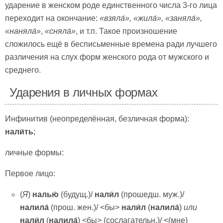
ударение в женском роде единственного числа 3-го лица
переходит на окончание:
«взяла́», «жила́», «заняла́»,
«наняла́»
,
«сняла́»
, и т.п. Такое произношение
сложилось ещё в бесписьменные времена ради лучшего
различения на слух форм женского рода от мужского и
среднего.
Ударения в личных формах
Инфинитив (неопределённая, безличная форма):
нали́ть
;
личные формы:
Первое лицо:
(
Я
)
налью́
(будущ.)/
нали́л
(прошедш. муж.)/
налила́
(прош. жен.)/ <бы>
нали́л
(
налила́
)
или
нали́л
(
налила́
) <бы> (сослагательн.)/ <(мне)