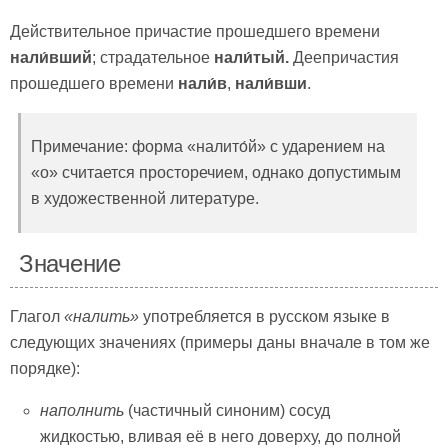
Действительное причастие прошедшего времени
нали́вший
; страдательное
нали́тый
.
Деепричастия
прошедшего времени
нали́в
,
нали́вши
.
Примечание: форма «налито́й» с ударением на
«о» считается просторечием, однако допустимым
в художественной литературе.
Значение
Глагол
«налить»
употребляется в русском языке в
следующих значениях (примеры даны вначале в том же
порядке):
наполнить
(частичный синоним) сосуд
жидкостью, вливая её в него доверху, до полной