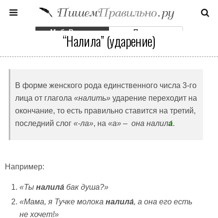
Моб. Версия
Полная
“Налила” (ударение)
В форме женского рода единственного числа 3-го
лица от глагола
«налить»
ударение переходит на
окончание, то есть правильно ставится на третий,
последний слог
«-ла»
, на
«а» –
она
налил
а́
.
Например:
«Ты
налила́
бак душа?»
«Мама, я Тучке молока
налила́
, а она его есть
не хочет!»