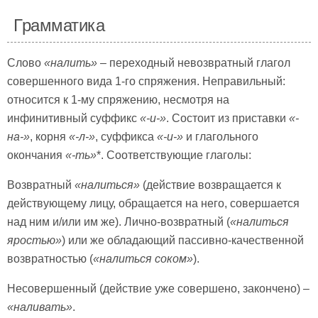
Грамматика
Слово
«налить»
– переходный невозвратный глагол
совершенного вида 1-го спряжения. Неправильный:
относится к 1-му спряжению, несмотря на
инфинитивный суффикс
«-и-»
. Состоит из приставки
«-
на-»
, корня
«-л-»
, суффикса
«-и-»
и глагольного
окончания
«-ть»
*. Соответствующие глаголы:
Возвратный
«налиться»
(действие возвращается к
действующему лицу, обращается на него, совершается
над ним и/или им же). Лично-возвратный (
«налиться
яростью»
) или же обладающий пассивно-качественной
возвратностью (
«налиться соком»
).
Несовершенный (действие уже совершено, закончено) –
«наливать»
.