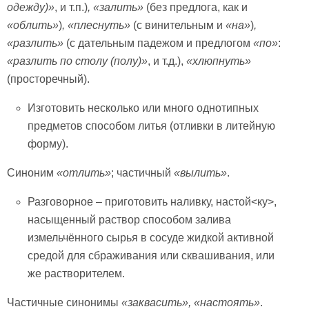
одежду)»
, и т.п.)
,
«залить»
(без предлога, как и
«облить»
)
,
«плеснуть»
(с винительным и
«на»
)
,
«разлить»
(с дательным падежом и предлогом
«по»
:
«разлить по столу (полу)»
, и т.д.),
«хлюпнуть»
(просторечный).
Изготовить несколько или много однотипных
предметов способом литья (отливки в литейную
форму).
Синоним
«отлить»
; частичный
«вылить»
.
Разговорное – приготовить наливку, настой<ку>,
насыщенный раствор способом залива
измельчённого сырья в сосуде жидкой активной
средой для сбраживания или сквашивания, или
же растворителем.
Частичные синонимы
«заквасить», «настоять»
.