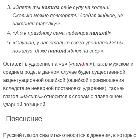
«Опять ты
налила́
себе супу на колени!
Сколько можно повторять: доедая жидкое, не
наклоняй тарелку!»
«А я к празднику сама леденцов
налила́
!»
«Слушай, у нас столько всего уродилось! Я бы,
пожалуй, даже
налила́
яблок на сидр»
.
Оставлять ударение на
«и»
(
«
нал
и́
ла»
), как в мужском и
среднем роде, в данном случае будет существенной
акцентуационной ошибкой (ошибкой произношения
вследствие неверной постановки ударения), так как
глагол
«налить»
относится к словам с плавающей
ударной позицией.
Пояснение
Русский глагол «налить» относится к древним, в которых