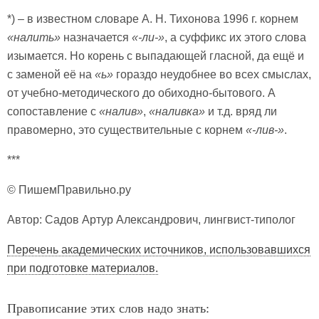
*) – в известном словаре А. Н. Тихонова 1996 г. корнем
«налить»
назначается
«-ли-»
, а суффикс их этого слова
изымается. Но корень с выпадающей гласной, да ещё и
с заменой её на
«ь»
гораздо неудобнее во всех смыслах,
от учебно-методического до обиходно-бытового. А
сопоставление с
«налив»
,
«наливка»
и т.д. вряд ли
правомерно, это существительные с корнем
«-лив-»
.
***
© ПишемПравильно.ру
Автор: Садов Артур Александрович, лингвист-типолог
Перечень академических источников, использовавшихся
при подготовке материалов.
Правописание этих слов надо знать: