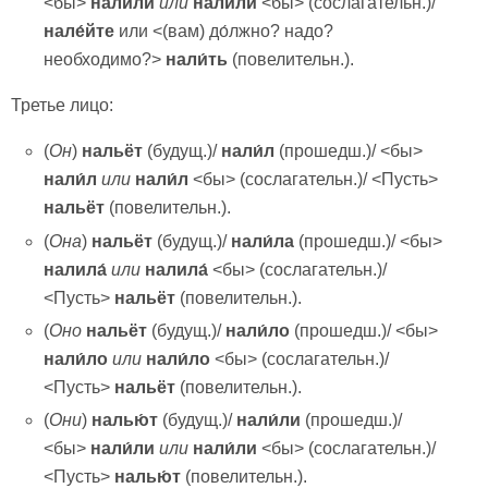
<бы>
нали́ли
или
нали́ли
<бы> (сослагательн.)/
нале́йте
или <(вам) до́лжно? надо?
необходимо?>
нали́
ть
(повелительн.).
Третье лицо:
(
Он
)
нальёт
(будущ.)/
нали́л
(прошедш.)/ <бы>
нали́л
или
нали́л
<бы> (сослагательн.)/ <Пусть>
нальёт
(повелительн.).
(
Она
)
нальёт
(будущ.)/
нали́ла
(прошедш.)/ <бы>
налила́
или
налила́
<бы> (сослагательн.)/
<Пусть>
нальёт
(повелительн.).
(
Оно
нальёт
(будущ.)/
нали́ло
(прошедш.)/ <бы>
нали́ло
или
нали́ло
<бы> (сослагательн.)/
<Пусть>
нальёт
(повелительн.).
(
Они
)
налью́т
(будущ.)/
нали́ли
(прошедш.)/
<бы>
нали́ли
или
нали́ли
<бы> (сослагательн.)/
<Пусть>
налью́т
(повелительн.).