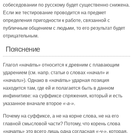
собеседовании по русскому будет существенно снижена.
Если же тестирование проводится на предмет
определения пригодности к работе, связанной с
публичным общением с людьми, то его результат будет
отрицательным.
Пояснение
Глагол
«
нача́ть»
относится к древним с плавающим
ударением (см. напр. статьи о словах
«начал»
и
«начали»
). Однако в
«
нача́ть»
ударная позиция
находится там, где ей и полагается быть в данном
инфинитиве: на суффиксе спряжения, который и есть
указанное вначале второе
«-а-»
.
Почему на суффиксе, а не на корне слова, не на его
главной смысловой части? Потому, что корень слова
«начать»
это всего лишь одна согласная
«-ч-»
, которая,