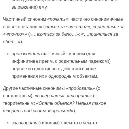
выражение) ему.
Частичный синоним
«почать»
; частично синонимичные
словосочетания
«взяться за <что-то>», «приняться за
<что-то>»
(
«…взяться за дело…»; «…приняться за
обед…»
).
производить
(частичный синоним (для
инфинитива преим. с родительным падежом))
первое из однотипных действий в ходе
применения их к однородным объектам.
Другие частичные синонимы
«пробовать»
(с
предложным),
«совершать», «творить»
(с
творительным:
«Опять объелся? Нельзя такое
творить над своим здоровьем!»
).
заговорить
(синоним) с кем-то о чём-то.