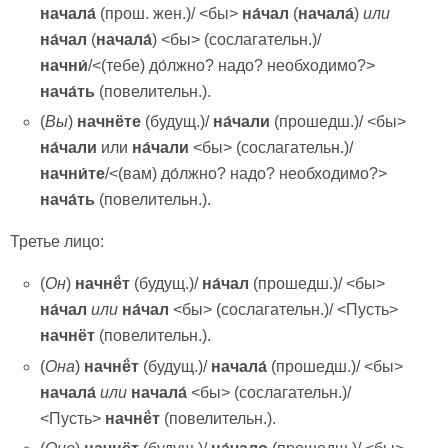
начала́
(прош. жен.)/ <бы>
на́чал
(
начала́
)
или
на́чал
(
начала́
) <бы> (сослагательн.)/
начни́
/<(тебе) до́лжно? надо? необходимо?>
нача́ть
(повелительн.).
(
Вы
)
начнёте
(будущ.)/
на́чали
(прошедш.)/ <бы>
на́чали
или
на́чали
<бы> (сослагательн.)/
начни́те
/<(вам) до́лжно? надо? необходимо?>
нача́ть
(повелительн.).
Третье лицо:
(
Он
)
начнё́т
(будущ.)/
на́чал
(прошедш.)/ <бы>
на́чал
или
на́чал
<бы> (сослагательн.)/ <Пусть>
начнёт
(повелительн.).
(
Она
)
начнё́т
(будущ.)/
начала́
(прошедш.)/ <бы>
начала́
или
начала́
<бы> (сослагательн.)/
<Пусть>
начнё́т
(повелительн.).