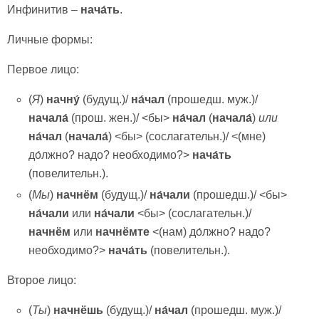
Инфинитив –
нача́ть
.
Личные формы:
Первое лицо:
(
Я
)
начну́
(будущ.)/
на́чал
(прошедш. муж.)/
начала́
(прош. жен.)/ <бы>
на́чал
(
начала́
)
или
на́чал
(
начала́
) <бы> (сослагательн.)/ <(мне)
до́лжно? надо? необходимо?>
нача́ть
(повелительн.).
(
Мы
)
начнём
(будущ.)/
на́чали
(прошедш.)/ <бы>
на́чали
или
на́чали
<бы> (сослагательн.)/
начнём
или
начнёмте
<(нам) до́лжно? надо?
необходимо?>
нача́ть
(повелительн.).
Второе лицо:
(
Ты
)
начнёшь
(будущ.)/
на́чал
(прошедш. муж.)/