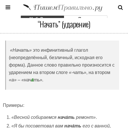
Моб. Версия
Полная
“Начать” (ударение)
«Начать»
это инфинитивный глагол
(неопределённый, безличный, исходная его
форма). Данное слово правильно произносится с
ударением на втором слоге
«-чать»
, на втором
«а»
–
«
нач
а́
ть
».
Примеры:
«Весной собираемся
нача́ть
ремонт»
.
«Я бы посоветовал вам
нача́ть
его с ванной,