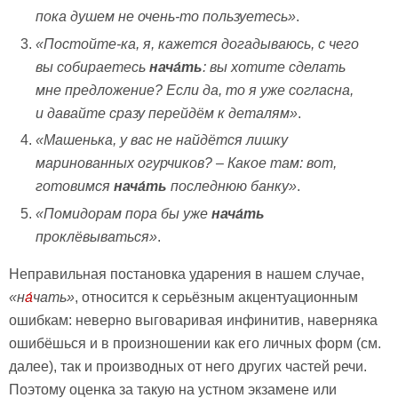
пока душем не очень-то пользуетесь»
.
«Постойте-ка, я, кажется догадываюсь, с чего
вы собираетесь
нача́ть
: вы хотите сделать
мне предложение? Если да, то я уже согласна,
и давайте сразу перейдём к деталям»
.
«Машенька, у вас не найдётся лишку
маринованных огурчиков? – Какое там: вот,
готовимся
нача́ть
последнюю банку»
.
«Помидорам пора бы уже
нача́ть
проклёвываться»
.
Неправильная постановка ударения в нашем случае,
«н
а́
чать»
, относится к серьёзным акцентуационным
ошибкам: неверно выговаривая инфинитив, наверняка
ошибёшься и в произношении как его личных форм (см.
далее), так и производных от него других частей речи.
Поэтому оценка за такую на устном экзамене или