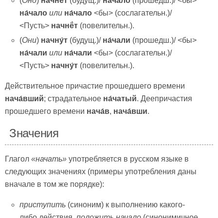
(
Оно
)
начнёт
(будущ.)/
на́чало
(прошедш.)/ <бы>
на́чало
или
на́чало
<бы> (сослагательн.)/
<Пусть>
начнё́т
(повелительн.).
(
Они
)
начну́т
(будущ.)/
на́чали
(прошедш.)/ <бы>
на́чали
или
на́чали
<бы> (сослагательн.)/
<Пусть>
начну́т
(повелительн.).
Действительное причастие прошедшего времени
нача́вший
; страдательное
на́чатый
. Деепричастия
прошедшего времени
нача́в
,
нача́вши
.
Значения
Глагол
«начать»
употребляется в русском языке в
следующих значениях (примеры употребления даны
вначале в том же порядке):
приступить
(синоним) к выполнению какого-
либо действия,
положить начало
(синонимичное