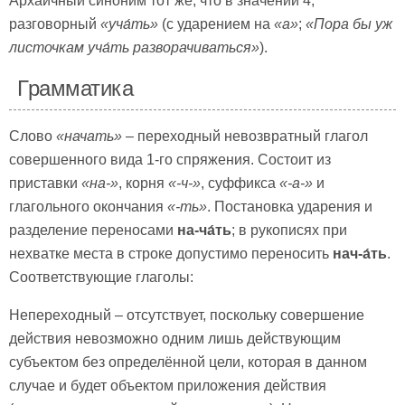
Архаичный синоним тот же, что в значении 4;
разговорный
«
уча́ть»
(с ударением на
«а»
;
«Пора бы уж
листочкам
уча́ть
разворачиваться»
).
Грамматика
Слово
«начать»
– переходный невозвратный глагол
совершенного вида 1-го спряжения. Состоит из
приставки
«на-»
, корня
«-ч-»
, суффикса
«-а-»
и
глагольного окончания
«-ть»
. Постановка ударения и
разделение переносами
на-ча́ть
; в рукописях при
нехватке места в строке допустимо переносить
нач-а́ть
.
Соответствующие глаголы:
Непереходный – отсутствует, поскольку совершение
действия невозможно одним лишь действующим
субъектом без определённой цели, которая в данном
случае и будет объектом приложения действия