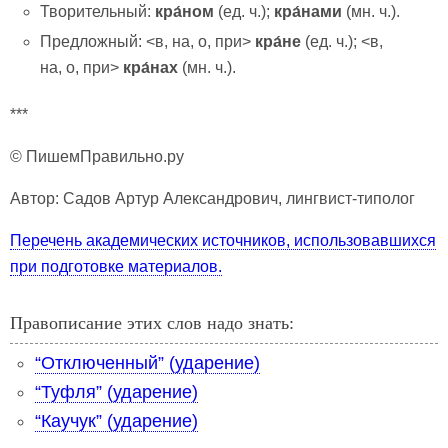
Творительный:
кра́ном
(ед. ч.);
кра́нами
(мн. ч.).
Предложный: <в, на, о, при>
кра́н
е
(ед. ч.); <в,
на, о, при>
кра́н
ах
(мн. ч.).
***
© ПишемПравильно.ру
Автор: Садов Артур Александрович, лингвист-типолог
Перечень академических источников, использовавшихся
при подготовке материалов.
Правописание этих слов надо знать:
“Отключенный” (ударение)
“Туфля” (ударение)
“Каучук” (ударение)