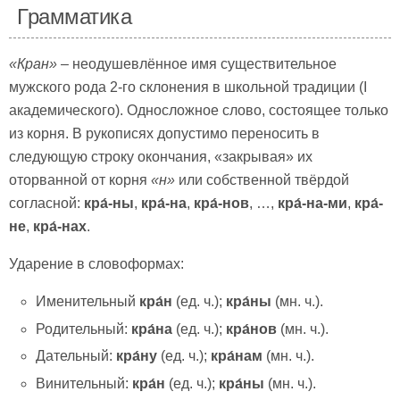
Грамматика
«Кран»
– неодушевлённое имя существительное
мужского рода 2-го склонения в школьной традиции (I
академического). Односложное слово, состоящее только
из корня. В рукописях допустимо переносить в
следующую строку окончания, «закрывая» их
оторванной от корня
«н»
или собственной твёрдой
согласной:
кра́-н
ы
,
кра́-на
,
кра́-нов
, …,
кра́-на-ми
,
кра́-
не
,
кра́-нах
.
Ударение в словоформах:
Именительный
кра́н
(ед. ч.);
кра́ны
(мн. ч.).
Родительный:
кра́на
(ед. ч.);
кра́нов
(мн. ч.).
Дательный:
кра́н
у
(ед. ч.);
кра́нам
(мн. ч.).
Винительный:
кра́н
(ед. ч.);
кра́ны
(мн. ч.).