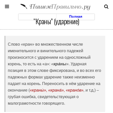
Моб. Версия
Полная
“Краны” (ударение)
Слово
«кран»
во множественном числе
именительного и винительного падежей
произносится с ударением на односложный
корень, то есть на «а»:
«
кра́ны
»
. Ударная
позиция в этом слове фиксирована, и во всех его
падежных формах ударение также неизменно
падает на корень. Переносить в нём ударение на
окончание (
«
краны́», «
крана́», «
крано́в»
,
и т.д.) –
грубая ошибка, свидетельствующая о
малограмотности говорящего.