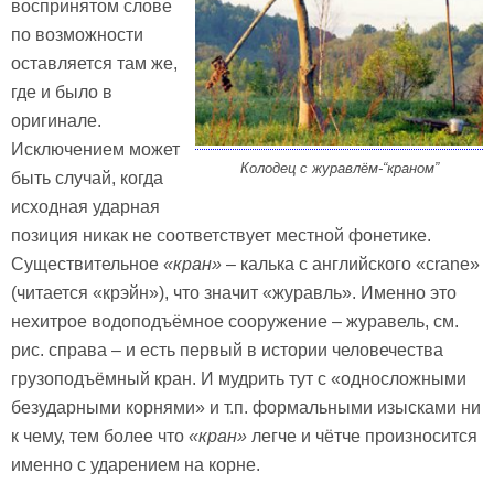
воспринятом слове
по возможности
оставляется там же,
где и было в
оригинале.
Исключением может
Колодец с журавлём-“краном”
быть случай, когда
исходная ударная
позиция никак не соответствует местной фонетике.
Существительное
«кран»
– калька с английского «crane»
(читается «крэйн»), что значит «журавль». Именно это
нехитрое водоподъёмное сооружение – журавель, см.
рис. справа – и есть первый в истории человечества
грузоподъёмный кран. И мудрить тут с «односложными
безударными корнями» и т.п. формальными изысками ни
к чему, тем более что
«кран»
легче и чётче произносится
именно с ударением на корне.