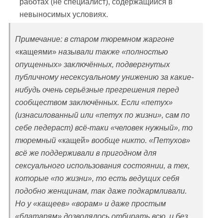
работах (не специалист), содержащийся в
невыносимых условиях.
Примечание: в старом тюремном жаргоне
«кащеями»
называли также «полностью
опущенных» заключённых, подвергнутых
публичному несексуальному унижению за какие-
нибудь очень серьёзные прегрешения перед
сообществом заключённых. Если «петух»
(изнасилованный или «петух по жизни», сам по
себе педераст) всё-таки «человек нужный», то
тюремный
«кащей»
вообще никто. «Петухов»
всё же поддерживали в пригодном для
сексуального использования состоянии, а тех,
которые «по жизни», то есть ведущих себя
подобно женщинам, так даже подкармливали.
Но у «кащеев» «ворам» и даже простым
«блатарям» дозволялось отбирать всю, и без