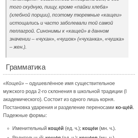
того скудную, пищу, кроме «пайки хлеба»
(хлебной порции), поэтому тюремные «кащеи»
истощались и часто заболевали той самой
пеллагрой. Синонимы к «кащей» в данном
значении –
«чухан», «чушок»
(
«чуханка», «чушка»
– жен.).
Грамматика
«Кощей»
– одушевлённое имя существительное
мужского рода 2-го склонения в школьной традиции (I
академического). Состоит из одного лишь корня.
Постановка ударения и разделение переносами
ко-ще́й
.
Падежные формы:
Именительный
коще́й
(ед. ч.);
коще́и
(мн. ч.).
Родительный:
коще́я
(ед. ч.);
коще́ев
(мн. ч.).