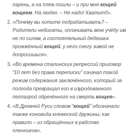
парень, а на пляж пошли – и при мне
кощей
кощеем
. На людях. – Не надо! Хватит!!»
.
«
Почему вы хотите подрабатывать? –
Родители небогаты, оплачивать мою учёбу им
не по силам, а состоятельный дядюшка
прожжённый
кощей
, у него снегу зимой не
допросишься
»
.
«Во времена сталинских репрессий приговор
“10 лет без права переписки
” означал такой
режим содержания заключённого, который за
полгода превращал его в изуродованного
пеллагрой обречённого на смерть
кощея
»
.
«
В Древней Руси словом
“
кощей
”
обозначали
также коновода княжеской дружины; как
правило – из обращённых в рабство
пленников
»
.