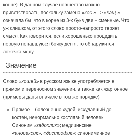
конце). В данном случае новшество можно
приветствовать, поскольку замена
«кос-»
–>
«кащ-»
означала бы, что в корне из 3-х букв две – сменные. Что
уж слишком, от этого слово просто-напросто теряет
смысл. Как говорится, если хорошенько процедить
первую попавшуюся бочку дёгтя, то обнаружится
ложечка мёду.
Значение
Слово
«кощей»
в русском языке употребляется в
прямом и переносном значении, а также как жаргонное
(примеры даны вначале в том же порядке):
Прямое – болезненно худой, исхудавший до
костей, ненормально костлявый человек.
Синоним
«задохлик»
; медицинские
«анорексик», «дистрофик»
; синонимичное