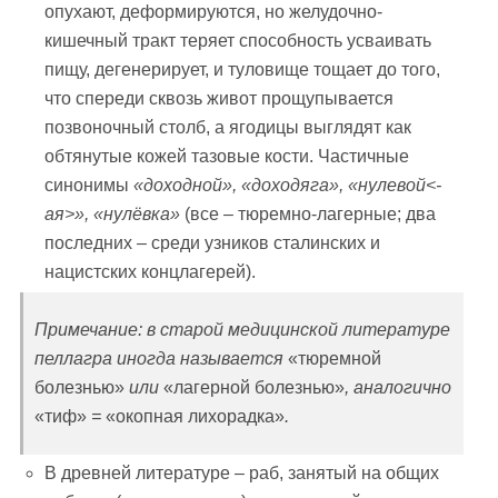
опухают, деформируются, но желудочно-
кишечный тракт теряет способность усваивать
пищу, дегенерирует, и туловище тощает до того,
что спереди сквозь живот прощупывается
позвоночный столб, а ягодицы выглядят как
обтянутые кожей тазовые кости. Частичные
синонимы
«доходной»,
«доходяга», «нулевой
<-
ая
>», «нулёвка»
(все – тюремно-лагерные; два
последних – среди узников сталинских и
нацистских концлагерей).
Примечание: в старой медицинской литературе
пеллагра иногда называется
«тюремной
болезнью»
или
«лагерной болезнью»
, аналогично
«тиф»
=
«окопная лихорадка»
.
В древней литературе – раб, занятый на общих