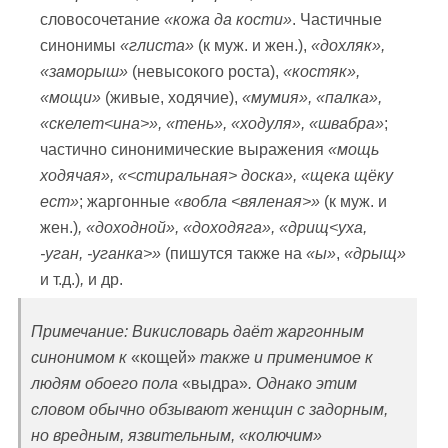
словосочетание
«кожа да кости»
. Частичные
синонимы
«глиста»
(к муж. и жен.),
«дохляк»,
«заморыш»
(невысокого роста),
«костяк»,
«мощи»
(живые, ходячие),
«мумия», «палка»,
«скелет
<ина
>», «тень», «ходуля», «швабра»
;
частично синонимические выражения
«мощь
ходячая», «
<стиральная
> доска», «щека щёку
ест»
; жаргонные
«вобла
<вяленая
>»
(к муж. и
жен.)
,
«доходной»,
«доходяга», «дрищ
<уха,
-уган, -уганка
>»
(пишутся также на
«ы»
,
«дрыщ»
и т.д.)
,
и др.
Примечание: Викисловарь даёт жаргонным
синонимом к
«кощей»
также и применимое к
людям обоего пола
«выдра»
. Однако этим
словом обычно обзывают женщин с задорным,
но вредным, язвительным, «колючим»