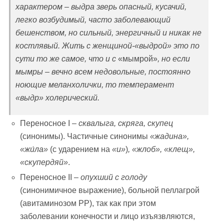
характером – выдра зверь опасный, кусачий,
легко возбудимый, часто заболевающий
бешенством, но сильный, энергичный и никак не
костлявый. Жить с женщиной-«выдрой» это по
сути то же самое, что и с
«мымрой»
, но если
мымры – вечно всем недовольные, постоянно
ноющие меланхолички, то темперамент
«выдр» холерический.
Переносное I –
сквалыга, скряга, скупец
(синонимы). Частичные синонимы
«жадина»,
«
жи́ла»
(с ударением на
«и»
)
, «жлоб», «клещ»,
«скупердяй»
.
Переносное II –
опухший с голоду
(синонимичное выражение), больной пеллагрой
(авитаминозом PP), так как при этом
заболевании конечности и лицо изъязвляются,