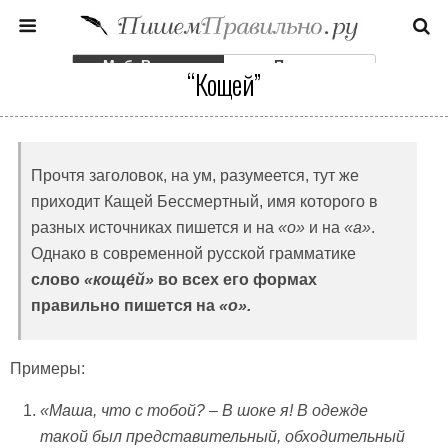
Моб. Версия
Полная
“Кощей”
Прочтя заголовок, на ум, разумеется, тут же
приходит Кащей Бессмертный, имя которого в
разных источниках пишется и на
«о»
и на
«а»
.
Однако в современной русской грамматике
слово
«коще́й»
во всех его формах
правильно пишется на
«о».
Примеры:
«Маша, что с тобой? – В шоке я! В одежде
такой был представительный, обходительный