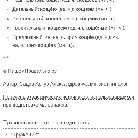
Дательный:
коще́ю
(ед. ч.);
коще́ям
(мн. ч.).
Винительный:
коще́я
(ед. ч.);
коще́ев
(мн. ч.).
Творительный:
коще́ем
(ед. ч.);
коще́ями
(мн. ч.).
Предложный: <в, на, о, при>
коще́е
(ед. ч.); <в,
на, о, при>
коще́ях
(мн. ч.).
***
© ПишемПравильно.ру
Автор: Садов Артур Александрович, лингвист-типолог
Перечень академических источников, использовавшихся
при подготовке материалов.
Правописание этих слов надо знать:
“Труженик”