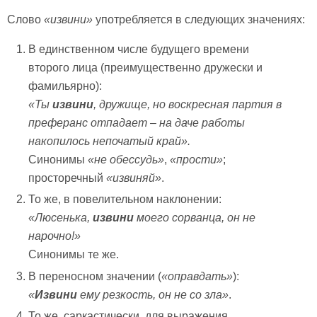
Слово
«извини»
употребляется в следующих значениях:
В единственном числе будущего времени
второго лица (преимущественно дружески и
фамильярно):
«Ты
извини
, дружище, но воскресная партия в
преферанс отпадает – на даче работы
накопилось непочатый край».
Синонимы
«не обессудь»
,
«прости»
;
просторечный
«извиняй»
.
То же, в повелительном наклонении:
«Люсенька,
извини
моего сорванца, он не
нарочно!»
Синонимы те же.
В переносном значении (
«оправдать»
):
«
Извини
ему резкость, он не со зла»
.
То же, саркастически, для выражения