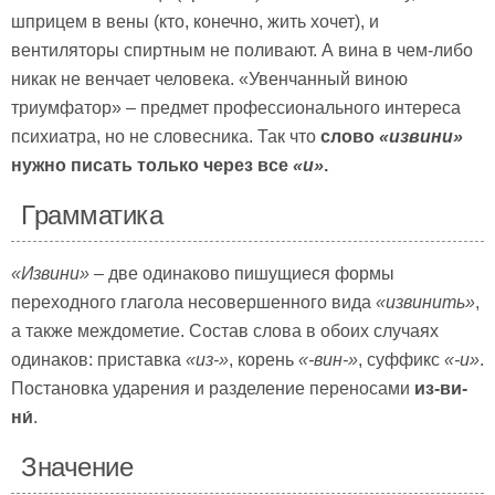
шприцем в вены (кто, конечно, жить хочет), и
вентиляторы спиртным не поливают. А вина в чем-либо
никак не венчает человека. «Увенчанный виною
триумфатор» – предмет профессионального интереса
психиатра, но не словесника. Так что
слово
«извини»
нужно писать только через все
«и»
.
Грамматика
«Извини»
– две одинаково пишущиеся формы
переходного глагола несовершенного вида
«извинить»
,
а также междометие. Состав слова в обоих случаях
одинаков: приставка
«из-»
, корень
«-вин-»
, суффикс
«-и»
.
Постановка ударения и разделение переносами
из-ви-
ни́
.
Значение