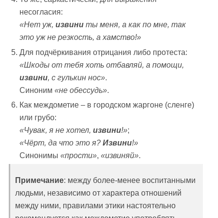
несогласия:
«Нет уж,
извини
ты меня, а как по мне, так
это уж не резкость, а хамство!»
Для подчёркивания отрицания либо протеста:
«Шкоды от тебя хоть отбавляй, а помощи,
извини
, с гулькин нос»
.
Синоним
«не обессудь»
.
Как междометие – в городском жаргоне (сленге)
или грубо:
«Чувак, я не хотел,
извини
!»
;
«Чёрт, да что это я?
Извини
!»
Синонимы
«прости»
,
«извиняй»
.
Примечание
: между более-менее воспитанными
людьми, независимо от характера отношений
между ними, правилами этики настоятельно