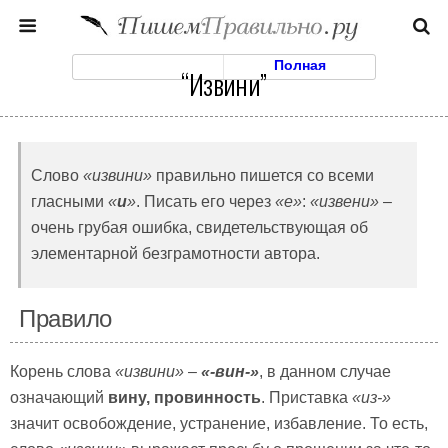
Моб. Версия
Полная
“Извини”
Слово
«извини»
правильно пишется со всеми
гласными
«
и
»
. Писать его через
«е»
:
«извени»
–
очень грубая ошибка, свидетельствующая об
элементарной безграмотности автора.
Правило
Корень слова
«извини»
–
«-вин-»
, в данном случае
означающий
вину, провинность
. Приставка
«из-»
значит освобождение, устранение, избавление. То есть,