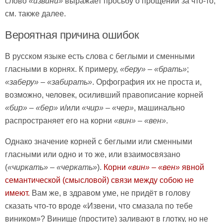
слово
«извини»
выражает просьбу о прощении за что-то,
см. также далее.
Вероятная причина ошибок
В русском языке есть слова с беглыми и сменными
гласными в корнях. К примеру,
«беру» – «брать»
;
«заберу» – «забирать»
. Орфография их не проста и,
возможно, человек, осиливший правописание корней
«бир» – «бер»
и/или
«чир» – «чер»
, машинально
распространяет его на корни
«вин» – «вен»
.
Однако значение корней с беглыми или сменными
гласными или одно и то же, или взаимосвязано
(
«чиркать»
–
«черкать»
).
Корни
«вин» – «вен»
явной
семантической (смысловой) связи между собою не
имеют.
Вам же, в здравом уме, не придёт в голову
сказать что-то вроде «Извени, что смазала по тебе
виником»? Винище (простите) заливают в глотку, но не