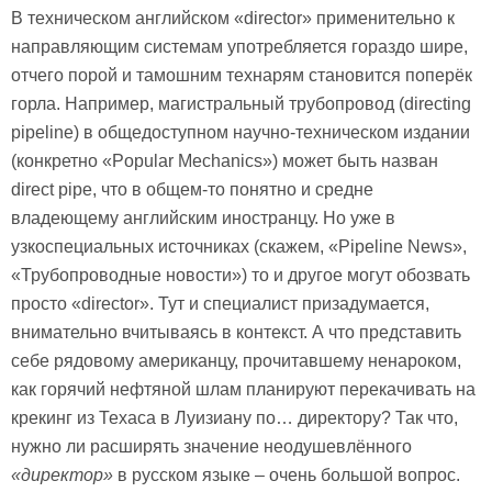
В техническом английском «director» применительно к
направляющим системам употребляется гораздо шире,
отчего порой и тамошним технарям становится поперёк
горла. Например, магистральный трубопровод (directing
pipeline) в общедоступном научно-техническом издании
(конкретно «Popular Mechanics») может быть назван
direct pipe, что в общем-то понятно и средне
владеющему английским иностранцу. Но уже в
узкоспециальных источниках (скажем, «Pipeline News»,
«Трубопроводные новости») то и другое могут обозвать
просто «director». Тут и специалист призадумается,
внимательно вчитываясь в контекст. А что представить
себе рядовому американцу, прочитавшему ненароком,
как горячий нефтяной шлам планируют перекачивать на
крекинг из Техаса в Луизиану по… директору? Так что,
нужно ли расширять значение неодушевлённого
«директор»
в русском языке – очень большой вопрос.