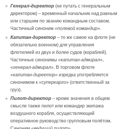
Генерал-директор
(не путать с генеральным
директором) – временный начальник над равным
или старшим по званию командным составом.
Частичный синоним
«полевой командир»
.
Капитан-директор
– то же самое на флоте (не
обязательно военном) для управления
флотилией из двух и более судов (кораблей).
Частичные синонимы
«капитан-адмирал»
,
«генерал-адмирал»
. В торговом флоте
«капитан-директор»
изредка употребляется
синонимом к
«суперкарго»
(ответственный за
груз).
Пилот-директор
– кроме значения в общем
смысле также пилот или командир экипажа
воздушного корабля, осуществляющий
оперативное руководство групповым полётом.
Синоним
«ведущий пилот»
.