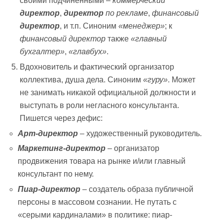
своими подчинёнными –
коммерческий
директор
,
директор
по рекламе
,
финансовый
директор
, и т.п. Синоним
«менеджер»
; к
финансовый директор
также
«главный
бухгалтер»
,
«главбух»
.
Вдохновитель и фактический организатор
коллектива, душа дела. Синоним
«гуру»
. Может
не занимать никакой официальной должности и
выступать в роли негласного консультанта.
Пишется через дефис:
Арт-директор
– художественный руководитель.
Маркетинг-директор
– организатор
продвижения товара на рынке и/или главный
консультант по нему.
Пиар-директор
– создатель образа публичной
персоны в массовом сознании. Не путать с
«серыми кардиналами» в политике: пиар-