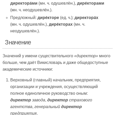
директора́ми
(мн. ч. одушевлён.),
дире́кторами
(мн. ч. неодушевлён.).
Предложный:
дире́кторе
(ед. ч.);
директора́х
(мн. ч. одушевлён.),
дире́кторах
(мн. ч.
неодушевлён.).
Значение
Значений у имени существительного
«директор»
много
больше, чем даёт Викисловарь и даже общедоступные
академические источники:
Верховный (главный) начальник, предприятия,
организации и учреждения, осуществляющий
полное единоличное руководство оным:
директор
завода
,
директор
страхового
агентства
,
генеральный
директор
предприятия
.