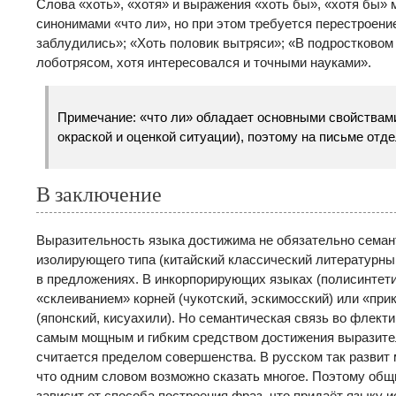
Слова «хоть», «хотя» и выражения «хоть бы», «хотя бы» 
синонимами «что ли», но при этом требуется перестроени
заблудились»; «Хоть половик вытряси»; «В подростковом
лоботрясом, хотя интересовался и точными науками».
Примечание: «что ли» обладает основными свойствам
окраской и оценкой ситуации), поэтому на письме отд
В заключение
Выразительность языка достижима не обязательно семант
изолирующего типа (китайский классический литературны
в предложениях. В инкорпорирующих языках (полисинтети
«склеиванием» корней (чукотский, эскимосский) или «при
(японский, кисуахили). Но семантическая связь во флект
самым мощным и гибким средством достижения выразител
считается пределом совершенства. В русском так развит
что одним словом возможно сказать многое. Поэтому об
зависит от способа построения фраз, что придаёт языку 