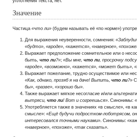
уплотнения текста, нет.
Значение
Частица
«что ли»
(будем называть её «по норме») употр
Для выражения неуверенности, сомнения:
«Заблуди
«будто»
,
«вроде»
,
«кажется»
,
«наверное»
,
«похоже
Выражает предположение сомнительное или о несо
быть,
что ли
?»
;
«Вы мне,
что ли
, просрочку под
«вроде»
,
«возможно»
,
«кажется»
,
«может быть»
,
«
Выражает пожелание, трудно осуществимое или нес
«Как, однако, прозяб я на даче! Выпить,
что ли
?»
С
бы»
,
«разве»
,
«хорошо бы»
.
Также выражает мягкое несогласие и/или альтернат
вытряси,
что ли
! Вот и согреешься»
. Синонимы:
«
Употребляется также в значениях «в смысле», «в ка
смысле»:
«Ещё будучи подростком-лоботрясом, о
интересовался точными науками»
. Синонимы:
«ка
«наверное»
,
«похоже»
,
«так сказать»
.