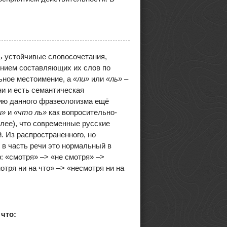
ь устойчивые словосочетания,
нием составляющих их слов по
ьное местоимение, а
«ли»
или
«ль»
–
и и есть семантическая
ию данного фразеологизма ещё
и»
и
«что ль»
как вопросительно-
лее), что современные русские
. Из распространенного, но
 в часть речи это нормальный в
: «смотря» –> «не смотря» –>
отря ни на что» –> «несмотря ни на
что: