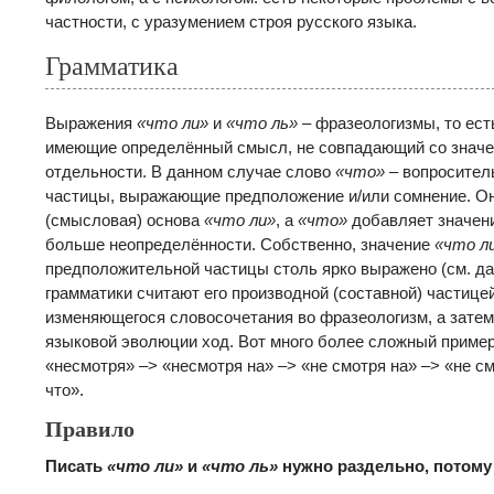
частности, с уразумением строя русского языка.
Грамматика
Выражения
«что ли»
и
«что ль»
– фразеологизмы, то ест
имеющие определённый смысл, не совпадающий со значе
отдельности. В данном случае слово
«что»
– вопросител
частицы, выражающие предположение и/или сомнение. Он
(смысловая) основа
«что ли»
, а
«что»
добавляет значен
больше неопределённости. Собственно, значение
«что л
предположительной частицы столь ярко выражено (см. да
грамматики считают его производной (составной) частицей
изменяющегося словосочетания во фразеологизм, а затем
языковой эволюции ход. Вот много более сложный пример
«несмотря» –> «несмотря на» –> «не смотря на» –> «не см
что».
Правило
Писать
«что ли»
и
«что ль»
нужно раздельно, потому 