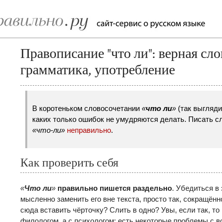
Правописание "что ли": верная сл
грамматика, употребление
В коротеньком словосочетании
«
что ли
»
(так выгляди
каких только ошибок не умудряются делать. Писать с
«что-ли»
неправильно
.
Как проверить себя
«
Что ли
»
правильно пишется раздельно
. Убедиться в
мысленно заменить его вне текста, просто так, сокращён
сюда вставить чёрточку? Слить в одно? Увы, если так, то
филологом, а с психологом: есть некоторые проблемы с в