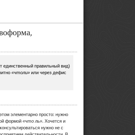
овоформа,
т единственный правильный вид)
литно
«чтоли»
или через дефис
 этом элементарно просто: нужно
ной формой
«что ль»
. Хочется и
 консультироваться нужно не с
осприятием действительности. В