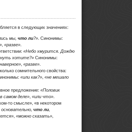
ебляется в следующих значениях:
лись мы,
что ли
?»
. Синонимы:
»
,
«разве»
.
ответствии:
«Небо хмурится. Дождю
сунуть хотите?»
Синонимы:
наверное»
,
«разве»
.
колько сомнительного свойства:
инонимы:
«или как?»
,
«не мешало
ивное предложение:
«Половик
в самом деле»
,
«или что»
.
ком-то смысле», «в некотором
н основательно,
что ли
,
жется»
,
«можно сказать»
,