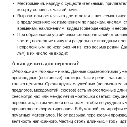
Местоимения, наряду с существительными, прилагател
когорту основных частей речи.
Выразительность языка достигается т. наз. семантиче
в предложениях: их изменением по падежам, числам, с
временам, наклонениям, видам (совершенному и несов
При образовании устойчивых словосочетаний от основ
частиц последние пишутся раздельно с исходным слов
непреложным, но исключения из него весьма редки. Да
ль»
) в их число не входит.
А как делить для переноса?
«Что ли»
и
«что ль»
– никак. Данные фразеологизмы уже
производные (составные) частицы. Части речи – частицы –
только целиком. Среди других служебных (вспомогательны
предлогов, междометий, союзов) есть многосложные длин
«несмотря на» или междометия «батюшки светы»; «ну, знае
переносить, в том числе и по слогам, чтобы не ухудшать 
«рваного» его форматирования. В бумажной полиграфии 
печатных материалов. Но от разрыва переносами произво
внятность написанного. Частиц столь длинных, чтобы идт