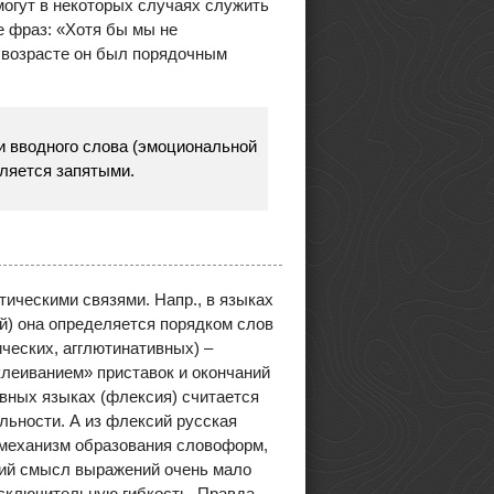
могут в некоторых случаях служить
е фраз: «Хотя бы мы не
 возрасте он был порядочным
и вводного слова (эмоциональной
еляется запятыми.
ическими связями. Напр., в языках
й) она определяется порядком слов
ческих, агглютинативных) –
клеиванием» приставок и окончаний
ивных языках (флексия) считается
ьности. А из флексий русская
 механизм образования словоформ,
щий смысл выражений очень мало
исключительную гибкость. Правда,