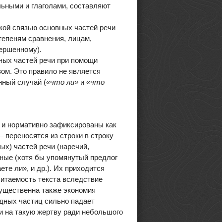
ьными и глаголами, составляют
ской связью основных частей речи
тепеням сравнения, лицам,
ершенному).
ных частей речи при помощи
ом. Это правило не является
нный случай (
«что ли»
и
«что
 и нормативно зафиксированы как
 переносятся из строки в строку
х) частей речи (наречий,
ные (хотя бы упомянутый предлог
те ли», и др.). Их приходится
читаемость текста вследствие
существенна также экономия
дных частиц сильно падает
и на такую жертву ради небольшого